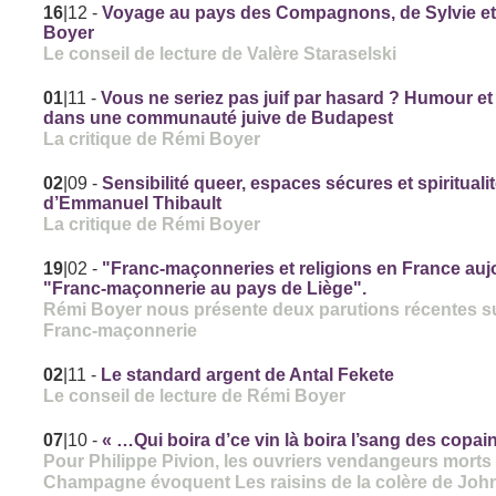
16
|12
-
Voyage au pays des Compagnons, de Sylvie e
Boyer
Le conseil de lecture de Valère Staraselski
01
|11
-
Vous ne seriez pas juif par hasard ? Humour et
dans une communauté juive de Budapest
La critique de Rémi Boyer
02
|09
-
Sensibilité queer, espaces sécures et spiritualit
d’Emmanuel Thibault
La critique de Rémi Boyer
19
|02
-
"Franc-maçonneries et religions en France auj
"Franc-maçonnerie au pays de Liège".
Rémi Boyer nous présente deux parutions récentes su
Franc-maçonnerie
02
|11
-
Le standard argent de Antal Fekete
Le conseil de lecture de Rémi Boyer
07
|10
-
« …Qui boira d’ce vin là boira l’sang des copa
Pour Philippe Pivion, les ouvriers vendangeurs morts
Champagne évoquent Les raisins de la colère de Joh