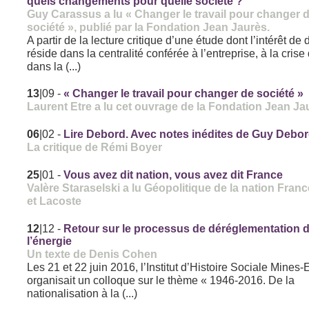
quels changements pour quelle société ?
Guy Carassus a lu « Changer le travail pour changer 
société », publié par la Fondation Jean Jaurès.
A partir de la lecture critique d’une étude dont l’intérêt de 
réside dans la centralité conférée à l’entreprise, à la crise 
dans la (...)
13
|09
-
« Changer le travail pour changer de société »
Laurent Etre a lu cet ouvrage de la Fondation Jean Ja
06
|02
-
Lire Debord. Avec notes inédites de Guy Debo
La critique de Rémi Boyer
25
|01
-
Vous avez dit nation, vous avez dit France
Valère Staraselski a lu Géopolitique de la nation Fran
et Lacoste
12
|12
-
Retour sur le processus de déréglementation 
l’énergie
Un texte de Denis Cohen
Les 21 et 22 juin 2016, l’Institut d’Histoire Sociale Mines
organisait un colloque sur le thème « 1946-2016. De la
nationalisation à la (...)