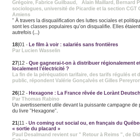
Grégoire, Fabrice Guilbaud, Alain Maillard, Bernard P
sociologues, université de Picardie et la section CG
Amiens
" À travers la disqualification des luttes sociales et politiq
sont les classes populaires qu’on disqualifie. Elles étaien
autrefois (...)
18
|01
-
Le film à voir : salariés sans frontières
Par Lucien Wasselin
27
|12
-
Que gagnerai-t-on à distribuer régionalement e
localement l’électricité ?
La fin de la péréquation tarifaire, des tarifs régulés et
public, répondent Valérie Gonçalvès et Gilles Pereyro
26
|12
-
Hexagone : La France rêvée de Lorànt Deutsc
Par Thomas Rabino
Un avertissement utile devant la puissante campagne de
du livre "Hexagone".
21
|11
-
Un coming out social ou, en français du Québe
« sortie du placard »
Paul Desalmand revient sur " Retour à Reims ", de Did