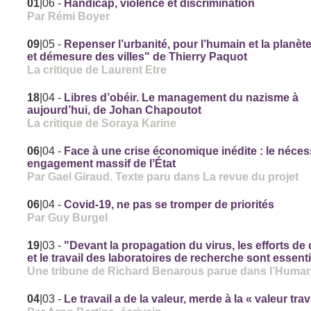
01
|06
-
Handicap, violence et discrimination
Par Rémi Boyer
09
|05
-
Repenser l’urbanité, pour l’humain et la planèt
et démesure des villes" de Thierry Paquot
La critique de Laurent Etre
18
|04
-
Libres d’obéir. Le management du nazisme à
aujourd’hui, de Johan Chapoutot
La critique de Soraya Karine
06
|04
-
Face à une crise économique inédite : le néces
engagement massif de lʼÉtat
Par Gael Giraud. Texte paru dans La revue du projet
06
|04
-
Covid-19, ne pas se tromper de priorités
Par Guy Burgel
19
|03
-
"Devant la propagation du virus, les efforts de
et le travail des laboratoires de recherche sont essent
Une tribune de Richard Benarous parue dans l’Human
04
|03
-
Le travail a de la valeur, merde à la « valeur trav