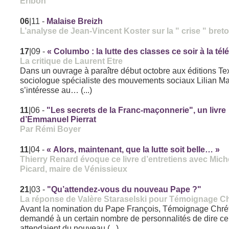
Eribon
06
|11
-
Malaise Breizh
L’analyse de Jean-Vincent Koster sur la " crise " bret
17
|09
-
« Columbo : la lutte des classes ce soir à la télé
La critique de Laurent Etre
Dans un ouvrage à paraître début octobre aux éditions Tex
sociologue spécialiste des mouvements sociaux Lilian M
s’intéresse au… (...)
11
|06
-
"Les secrets de la Franc-maçonnerie", un livre
d’Emmanuel Pierrat
Par Rémi Boyer
11
|04
-
« Alors, maintenant, que la lutte soit belle… »
Thierry Renard évoque ce livre d’entretiens avec Mich
Picard, maire de Vénissieux
21
|03
-
"Qu’attendez-vous du nouveau Pape ?"
La réponse de Valère Staraselski pour Témoignage Ch
Avant la nomination du Pape François, Témoignage Chré
demandé à un certain nombre de personnalités de dire ce
attendaient du nouveau (...)