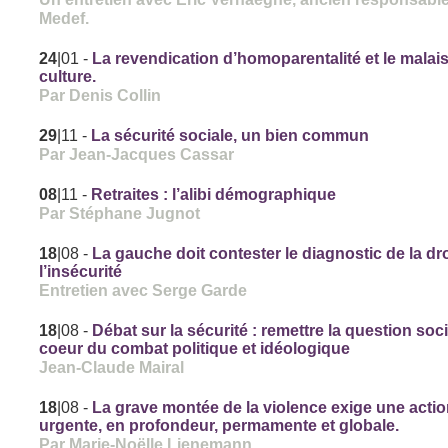
Medef.
24
|01
-
La revendication d’homoparentalité et le malai
culture.
Par Denis Collin
29
|11
-
La sécurité sociale, un bien commun
Par Jean-Jacques Cassar
08
|11
-
Retraites : l’alibi démographique
Par Stéphane Jugnot
18
|08
-
La gauche doit contester le diagnostic de la dro
l’insécurité
Entretien avec Serge Garde
18
|08
-
Débat sur la sécurité : remettre la question soc
coeur du combat politique et idéologique
Jean-Claude Mairal
18
|08
-
La grave montée de la violence exige une acti
urgente, en profondeur, permamente et globale.
Par Marie-Noëlle Lienemann