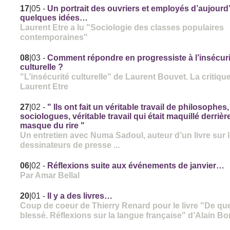
17
|05
-
Un portrait des ouvriers et employés d’aujourd’
quelques idées…
Laurent Etre a lu "Sociologie des classes populaires
contemporaines"
08
|03
-
Comment répondre en progressiste à l’insécuri
culturelle ?
"L’insécurité culturelle" de Laurent Bouvet. La critiqu
Laurent Etre
27
|02
-
" Ils ont fait un véritable travail de philosophes
sociologues, véritable travail qui était maquillé derrière
masque du rire "
Un entretien avec Numa Sadoul, auteur d’un livre sur 
dessinateurs de presse ...
06
|02
-
Réflexions suite aux événements de janvier…
Par Amar Bellal
20
|01
-
Il y a des livres…
Coup de coeur de Thierry Renard pour le livre "De qu
blessé. Réflexions sur la langue française" d’Alain Bo