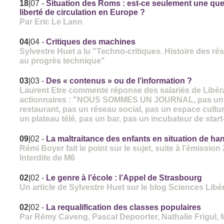
18
|07
-
Situation des Roms : est-ce seulement une que
liberté de circulation en Europe ?
Par Eric Le Lann
04
|04
-
Critiques des machines
Sylvestre Huet a lu "Techno-critiques. Histoire des ré
au progrès technique"
03
|03
-
Des « contenus » ou de l’information ?
Laurent Etre commente réponse des salariés de Libér
actionnaires : "NOUS SOMMES UN JOURNAL, pas un
restaurant, pas un réseau social, pas un espace cultur
un plateau télé, pas un bar, pas un incubateur de star
09
|02
-
La maltraitance des enfants en situation de ha
Rémi Boyer fait le point sur le sujet, suite à l’émissio
Interdite de M6
02
|02
-
Le genre à l’école : l’Appel de Strasbourg
Un article de Sylvestre Huet sur le blog Sciences Libé
02
|02
-
La requalification des classes populaires
Par Rémy Caveng, Pascal Depoorter, Nathalie Frigul, 