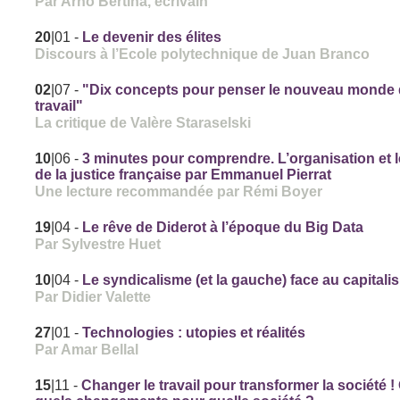
Par Arno Bertina, écrivain
20
|01
-
Le devenir des élites
Discours à l’Ecole polytechnique de Juan Branco
02
|07
-
"Dix concepts pour penser le nouveau monde
travail"
La critique de Valère Staraselski
10
|06
-
3 minutes pour comprendre. L’organisation et l
de la justice française par Emmanuel Pierrat
Une lecture recommandée par Rémi Boyer
19
|04
-
Le rêve de Diderot à l’époque du Big Data
Par Sylvestre Huet
10
|04
-
Le syndicalisme (et la gauche) face au capitalis
Par Didier Valette
27
|01
-
Technologies : utopies et réalités
Par Amar Bellal
15
|11
-
Changer le travail pour transformer la société !