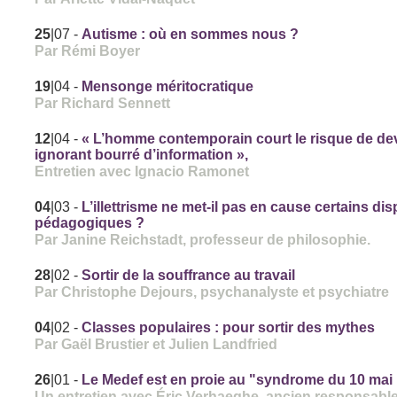
25
|07
-
Autisme : où en sommes nous ?
Par Rémi Boyer
19
|04
-
Mensonge méritocratique
Par Richard Sennett
12
|04
-
« L’homme contemporain court le risque de de
ignorant bourré d’information »,
Entretien avec Ignacio Ramonet
04
|03
-
L’illettrisme ne met-il pas en cause certains dis
pédagogiques ?
Par Janine Reichstadt, professeur de philosophie.
28
|02
-
Sortir de la souffrance au travail
Par Christophe Dejours, psychanalyste et psychiatre
04
|02
-
Classes populaires : pour sortir des mythes
Par Gaël Brustier et Julien Landfried
26
|01
-
Le Medef est en proie au "syndrome du 10 mai
Un entretien avec Éric Verhaeghe, ancien responsabl