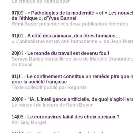
La critique de Rémi Boyer
07
|09
-
« Pathologies de la modernité » et « Les nouve
de l’éthique », d’Yves Bannel
Rémi Boyer présente ces deux publication récentes
31
|01
-
A côté des animaux, des êtres humains…
« L’animalisme est un anti-humanisme », de Jean-Pierr
20
|01
-
Le monde du travail est devenu fou !
Soraya Dattes conseille ce livre de Marielle Dumontie
du travail
01
|11
-
Le confinement constitue un remède pire que l
pour la société française
Texte collectif publié par Regards
20
|08
-
"IA. L’intelligence artificielle, de quoi s’agit-il 
Le conseil de lecture de Rémi Boyer
14
|08
-
Le coronavirus fait-il des choix sociaux ?
Par Guy Burgel