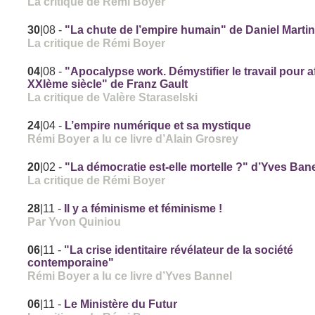
La critique de Rémi Boyer
30
|08
-
"La chute de l’empire humain" de Daniel Marti
La critique de Rémi Boyer
04
|08
-
"Apocalypse work. Démystifier le travail pour af
XXIème siècle" de Franz Gault
La critique de Valère Staraselski
24
|04
-
L’empire numérique et sa mystique
Rémi Boyer a lu ce livre d’Alain Grosrey
20
|02
-
"La démocratie est-elle mortelle ?" d’Yves Ban
La critique de Rémi Boyer
28
|11
-
Il y a féminisme et féminisme !
Par Yvon Quiniou
06
|11
-
"La crise identitaire révélateur de la société
contemporaine"
Rémi Boyer a lu ce livre d’Yves Bannel
06
|11
-
Le Ministère du Futur