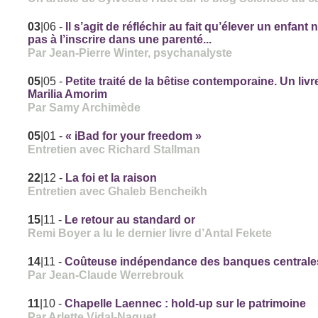
03
|06
-
Il s’agit de réfléchir au fait qu’élever un enfant n
pas à l’inscrire dans une parenté...
Par Jean-Pierre Winter, psychanalyste
05
|05
-
Petite traité de la bêtise contemporaine. Un livr
Marilia Amorim
Par Samy Archimède
05
|01
-
« iBad for your freedom »
Entretien avec Richard Stallman
22
|12
-
La foi et la raison
Entretien avec Ghaleb Bencheikh
15
|11
-
Le retour au standard or
Remi Boyer a lu le dernier livre d’Antal Fekete
14
|11
-
Coûteuse indépendance des banques centrale
Par Jean-Claude Werrebrouk
11
|10
-
Chapelle Laennec : hold-up sur le patrimoine
Par Arlette Vidal-Naquet