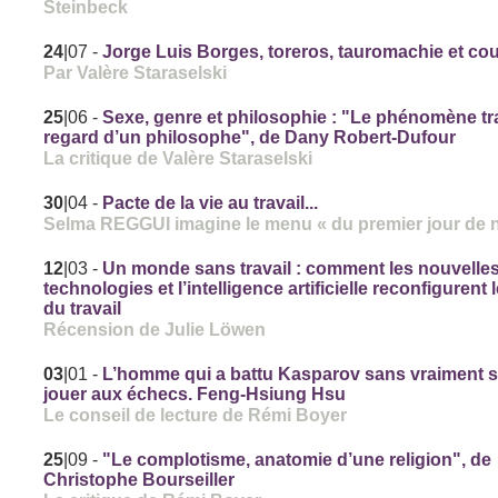
Steinbeck
24
|07
-
Jorge Luis Borges, toreros, tauromachie et co
Par Valère Staraselski
25
|06
-
Sexe, genre et philosophie : "Le phénomène tr
regard d’un philosophe", de Dany Robert-Dufour
La critique de Valère Staraselski
30
|04
-
Pacte de la vie au travail...
Selma REGGUI imagine le menu « du premier jour de 
12
|03
-
Un monde sans travail : comment les nouvelle
technologies et l’intelligence artificielle reconfigurent
du travail
Récension de Julie Löwen
03
|01
-
L’homme qui a battu Kasparov sans vraiment s
jouer aux échecs. Feng-Hsiung Hsu
Le conseil de lecture de Rémi Boyer
25
|09
-
"Le complotisme, anatomie d’une religion", de
Christophe Bourseiller