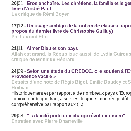
20
|01
-
Eros enchaîné. Les chrétiens, la famille et le g
livre d’André Paul
La critique de Rémi Boyer
17
|12
-
Un usage ambigu de la notion de classes popul
propos du dernier livre de Christophe Guilluy)
Par Laurent Etre
21
|11
-
Aimer Dieu et son pays
Allah est grand, la République aussi, de Lydia Guirous
critique de Monique Hébrard
24
|09
-
Selon une étude du CREDOC, « le soutien à l’Et
Providence vacille »
Extraits d’une note de Régis Bigot, Emilie Daudey et 
Hoibian
Historiquement et par rapport à de nombreux pays d’Euro
l’opinion publique française s’est toujours montrée plutôt
compréhensive par rapport aux (...)
29
|08
-
"La laïcité porte une charge révolutionnaire"
Entretien avec Pierre Dharréville