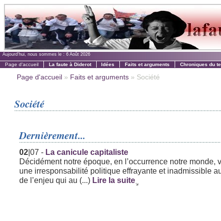
Aujourd'hui, nous sommes le :
6 Août 2026
Page d'accueil
La faute à Diderot
Idées
Faits et arguments
Chroniques du t
Page d'accueil
»
Faits et arguments
» Société
Société
Dernièrement...
02
|07
-
La canicule capitaliste
Décidément notre époque, en l’occurrence notre monde, 
une irresponsabilité politique effrayante et inadmissible a
de l’enjeu qui au (...)
Lire la suite