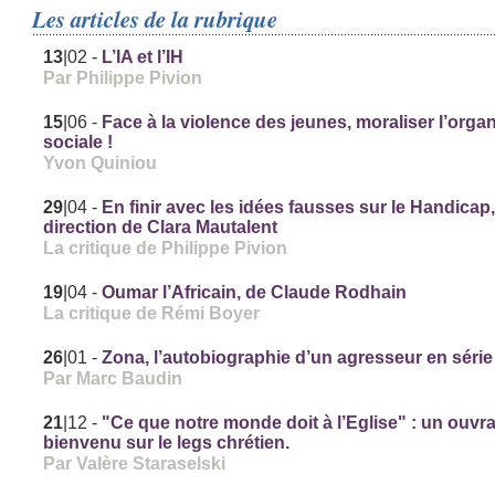
Les articles de la rubrique
13
|02
-
L’IA et l’IH
Par Philippe Pivion
15
|06
-
Face à la violence des jeunes, moraliser l’orga
sociale !
Yvon Quiniou
29
|04
-
En finir avec les idées fausses sur le Handicap
direction de Clara Mautalent
La critique de Philippe Pivion
19
|04
-
Oumar l’Africain, de Claude Rodhain
La critique de Rémi Boyer
26
|01
-
Zona, l’autobiographie d’un agresseur en série
Par Marc Baudin
21
|12
-
"Ce que notre monde doit à l’Eglise" : un ouvr
bienvenu sur le legs chrétien.
Par Valère Staraselski