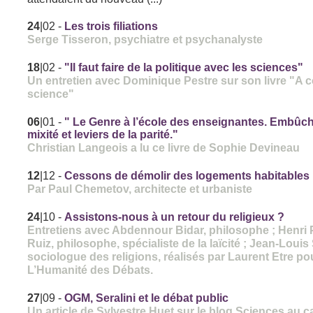
24
|02
-
Les trois filiations
Serge Tisseron, psychiatre et psychanalyste
18
|02
-
"Il faut faire de la politique avec les sciences"
Un entretien avec Dominique Pestre sur son livre "A c
science"
06
|01
-
" Le Genre à l’école des enseignantes. Embûch
mixité et leviers de la parité."
Christian Langeois a lu ce livre de Sophie Devineau
12
|12
-
Cessons de démolir des logements habitables
Par Paul Chemetov, architecte et urbaniste
24
|10
-
Assistons-nous à un retour du religieux ?
Entretiens avec Abdennour Bidar, philosophe ; Henri
Ruiz, philosophe, spécialiste de la laïcité ; Jean-Louis
sociologue des religions, réalisés par Laurent Etre po
L’Humanité des Débats.
27
|09
-
OGM, Seralini et le débat public
Un article de Sylvestre Huet sur le blog Sciences au c