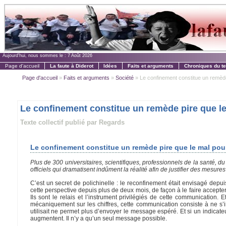
Aujourd'hui, nous sommes le :
7 Août 2026
Page d'accueil
La faute à Diderot
Idées
Faits et arguments
Chroniques du t
Page d'accueil
»
Faits et arguments
»
Société
» Le confinement constitue un remède 
Le confinement constitue un remède pire que le
Texte collectif publié par Regards
Le confinement constitue un remède pire que le mal pour
Plus de 300 universitaires, scientifiques, professionnels de la santé, du 
officiels qui dramatisent indûment la réalité afin de justifier des mesure
C’est un secret de polichinelle : le reconfinement était envisagé depu
cette perspective depuis plus de deux mois, de façon à le faire accepter
Ils sont le relais et l’instrument privilégiés de cette communication. 
mécaniquement sur les chiffres, cette communication consiste à ne s’i
utilisait ne permet plus d’envoyer le message espéré. Et si un indicate
augmentent. Il n’y a qu’un seul message possible.