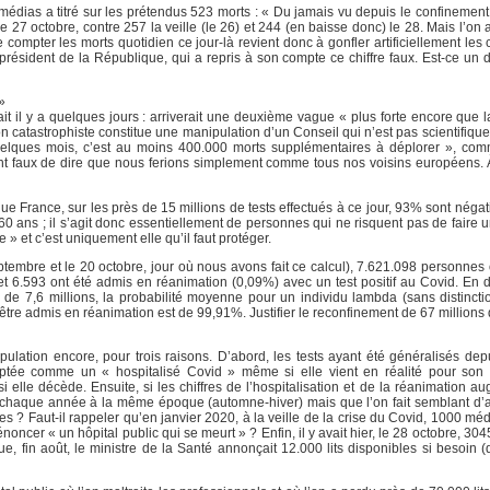
 médias a titré sur les prétendus 523 morts : « Du jamais vu depuis le confinement 
le 27 octobre, contre 257 la veille (le 26) et 244 (en baisse donc) le 28. Mais l’on 
mpter les morts quotidien ce jour-là revient donc à gonfler artificiellement les ch
résident de la République, qui a repris à son compte ce chiffre faux. Est-ce un d
»
sait il y a quelques jours : arriverait une deuxième vague « plus forte encore que 
n catastrophiste constitue une manipulation d’un Conseil qui n’est pas scientifique
quelques mois, c’est au moins 400.000 morts supplémentaires à déplorer », com
ment faux de dire que nous ferions simplement comme tous nos voisins européens. À
que France, sur les près de 15 millions de tests effectués à ce jour, 93% sont négati
60 ans ; il s’agit donc essentiellement de personnes qui ne risquent pas de faire 
 » et c’est uniquement elle qu’il faut protéger.
eptembre et le 20 octobre, jour où nous avons fait ce calcul), 7.621.098 personnes 
et 6.593 ont été admis en réanimation (0,09%) avec un test positif au Covid. En d
 de 7,6 millions, la probabilité moyenne pour un individu lambda (sans distinct
 être admis en réanimation est de 99,91%. Justifier le reconfinement de 67 millions
ulation encore, pour trois raisons. D’abord, les tests ayant été généralisés depui
mptée comme un « hospitalisé Covid » même si elle vient en réalité pour son
 elle décède. Ensuite, si les chiffres de l’hospitalisation et de la réanimation a
uit chaque année à la même époque (automne-hiver) mais que l’on fait semblant d’a
tes ? Faut-il rappeler qu’en janvier 2020, à la veille de la crise du Covid, 1000 m
cer « un hôpital public qui se meurt » ? Enfin, il y avait hier, le 28 octobre, 30
, fin août, le ministre de la Santé annonçait 12.000 lits disponibles si besoin (q