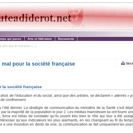
emps qui passe
Arts et littérature
Documents
pire que le mal pour (...)
 mal pour la société française
Vers
 la société française
droit, de l’éducation et du social, ainsi que des artistes, se déclarent « atterrés » 
s de confinement.
is l’été dernier. La stratégie de communication du ministère de la Santé s’est dép
 par la majorité de la population le jour J. Les médias mainstream lui ont fourni un
Et, force est hélas de constater qu’ils jouent très bien le rôle qui leur a été ass
ntéresser qu’aux indicateurs les plus alarmants, en les changeant au fil du temps
ur a une évolution en dents de scie, la communication se fait uniquement les jours