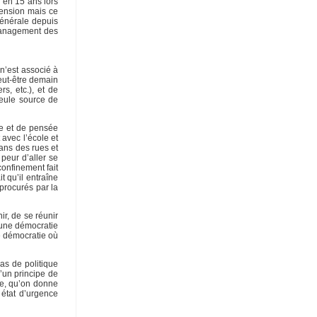
s en 15 ans lors
tension mais ce
générale depuis
u management des
n’est associé à
eut-être demain
s, etc.), et de
seule source de
ie et de pensée
 avec l’école et
dans des rues et
peur d’aller se
onfinement fait
t qu’il entraîne
procurés par la
ir, de se réunir
’une démocratie
ne démocratie où
as de politique
un principe de
re, qu’on donne
 état d’urgence