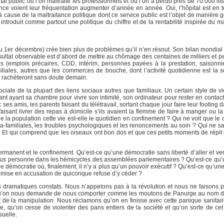
al public où l’on maltraite les professionnels et où l’on a perdu près de 70.000 lit
nce voient leur fréquentation augmenter d’année en année. Oui, l’hôpital est en 
cause de la maltraitance politique dont ce service public est l’objet de manière 
t introduit comme partout une politique du chiffre et de la rentabilité inspirée d
du 1er décembre) crée bien plus de problèmes qu’il n’en résout. Son bilan mondial 
sultat observable est d’abord de mettre au chômage des centaines de milliers et p
s (emplois précaires, CDD, intérim, personnes payées à la prestation, saisonnier
miliales, autres que les commerces de bouche, dont l’activité quotidienne est la 
s rachèteront sans doute demain.
ciale de la plupart des liens sociaux autres que familiaux. Un certain style de v
nt ayant sa chambre pour vivre son intimité, son ordinateur pour rester en contact
s amis, les parents faisant du télétravail, sortant chaque jour faire leur footing 
isant livrer des repas à domicile s’ils avaient la flemme de faire à manger ou la 
a population cette vie est-elle le quotidien en confinement ? Qui ne voit que le c
tra-familiales, les troubles psychologiques et les renoncements au soin ? Qui ne sai
 Et qui comprend que les oiseaux ont bon dos et que ces petits moments de répit 
ermanent et le confinement. Qu’est-ce qu’une démocratie sans liberté d’aller et ven
 plus personne dans les hémicycles des assemblées parlementaires ? Qu’est-ce qu
ne démocratie où, finalement, il n’y a plus qu’un pouvoir exécutif ? Qu’est-ce qu’u
 la mise en accusation de quiconque refuse d’y céder ?
s dramatiques constats. Nous n’appelons pas à la révolution et nous ne faisons p
 qu’on nous demande de nous comporter comme les moutons de Panurge au nom d’
ant de la manipulation. Nous réclamons qu’on en finisse avec cette panique sanitai
, qu’on cesse de violenter des pans entiers de la société et qu’on sorte de cet
uelle.