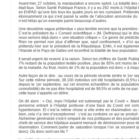
Avant-hier, 27 octobre, la manipulation a encore opéré. La totalité des
était faux. Selon Santé Publique France, il y a eu 292 morts à l’hôpital 
en EHPAD qu’une fois tous les quatre jours en les cumulant. Prétendre co
étonnamment ce qui s’est passé la veille de l’allocution annoncée du p
n’est hélas qu’un exemple parmi beaucoup d’autres.
Une deuxième vague prétendue « plus terrible encore que la première 
C’est le président du « Conseil scientifique » (M. Delfraissy) qui le di
nous serions déjà dans « une situation critique ». Ce genre de prédictio
Rien ne permet non plus d’affirmer que, sauf confinement, « d’ici 
prétendu hier soir le président de la République. Enfin, il est égale
l’Irlande et le Pays de Galles ont reconfiné la totalité de leur population.
Il serait urgent de revenir à la raison. Selon les chiffres de Santé Publi
7% restant de la population testée positive, plus de 85% ont moins de 
de la maladie. Au final, moins de 1% de la population est donc « à risque
Autre façon de le dire : au cours de la période récente (entre le 1er s
Sur cette même période, 38.100 individus ont été hospitalisés (0,5%) 
depuis le 1er septembre, sur cet énorme échantillon de la population
comorbidité) de ne pas être hospitalisé est de 99,5% et celle de ne pas
cette base s’appelle un délire.
On dit alors : « Oui, mais l’hôpital est submergé par le Covid ». Manip
personne entrant à l’hôpital porteuse d’une trace du Covid est co
hypertension. Et c’est la même chose si elle entre en réanimation ou si
bien, cela n’a rien d’exceptionnel : c’est au contraire ce qui se prod
Alzheimer généralisé s’est-il emparé de nos politiques et des journalis
chefs de service des hôpitaux avaient menacé de démissionner pour dénon
réanimation. Comment parler de saturation lorsque l’on se souvient que
donc). Où donc sont ces lits ?