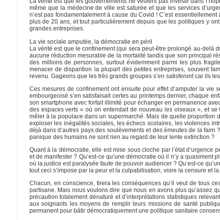
La vérité est que les gouvernements ne veulent pas investir dans l’hôpit
même que la médecine de ville est saturée et que les services d’urge
n’est pas fondamentalement à cause du Covid ! C’est essentiellement à 
plus de 20 ans, et tout particulièrement depuis que les politiques y on
grandes entreprises.
La vie sociale amputée, la démocratie en péril
La vérité est que le confinement (qui sera peut-être prolongé au-delà 
aucune réduction mesurable de la mortalité tandis que son principal ré
des millions de personnes, surtout évidemment parmi les plus fragile
menacer de disparition la plupart des petites entreprises, souvent fa
revenu. Gageons que les très grands groupes s’en satisferont car ils le
Ces mesures de confinement ont ensuite pour effet d’amputer la vie so
embourgeoisé s’en satisfaisait certes au printemps dernier, chaque enfa
son smartphone avec forfait illimité pour échanger en permanence avec se
des espaces verts « où on entendait de nouveau les oiseaux », et se fa
mêler à la populace dans un supermarché. Mais de quelle proportion de l
exploser les inégalités sociales, les échecs scolaires, les violences in
déjà dans d’autres pays des soulèvements et des émeutes de la faim ?
panique des humains ne sont rien au regard de leur lente extinction ?
Quant à la démocratie, elle est mise sous cloche par l’état d’urgence p
et de manifester ? Qu’est-ce qu’une démocratie où il n’y a quasiment
où la justice est paralysée faute de pouvoir audiencer ? Qu’est-ce qu’u
tout ceci s’impose par la peur et la culpabilisation, voire la censure et
Chacun, en conscience, tirera les conséquences qu’il veut de tous ce
partisane. Mais nous voulons dire que nous en avons plus qu’assez
précaution totalement dénaturé et d’interprétations statistiques relev
aux soignants les moyens de remplir leurs missions de santé publique
permanent pour bâtir démocratiquement une politique sanitaire consens