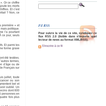
». Or ce chiffre
ajoute les morts
iffres. Et c’est
étail ? Non, ce
Fil RSS
la première » et
 mais politique.
me l’a pourtant
Pour suivre la vie de ce site, syndiquez ce
 ce jour, seuls
flux RSS 2.0 (lisible dans n'importe quel
lecteur de news au format XML/RSS).
fs. Et parmi les
S'inscrire à ce fil
une forme grave
ont été testées.
’autres termes,
ion d’âge ou de
 de Français sur
s juillet, toute
 cancer ou son
ugmentent bel et
voir oublié. Un
édecins dont 600
45 personnes en
uatre fois plus