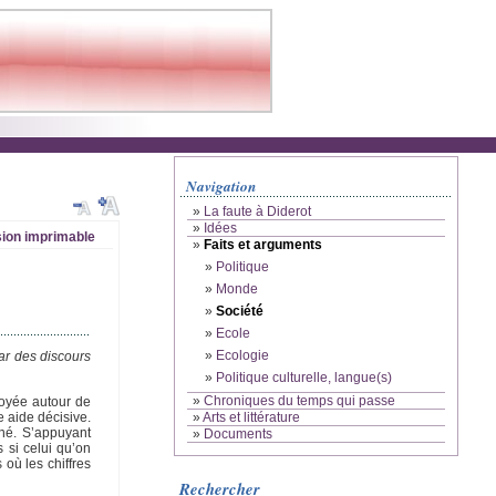
Navigation
»
La faute à Diderot
»
Idées
ion imprimable
»
Faits et arguments
»
Politique
»
Monde
»
Société
»
Ecole
»
Ecologie
par des discours
»
Politique culturelle, langue(s)
»
Chroniques du temps qui passe
loyée autour de
e aide décisive.
»
Arts et littérature
igné. S’appuyant
»
Documents
 si celui qu’on
 où les chiffres
Rechercher