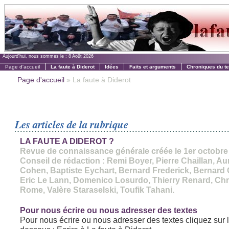
Aujourd'hui, nous sommes le :
8 Août 2026
Page d'accueil
La faute à Diderot
Idées
Faits et arguments
Chroniques du t
Page d'accueil
» La faute à Diderot
Les articles de la rubrique
LA FAUTE A DIDEROT ?
Revue de connaissance générale créée le 1er octobre
Conseil de rédaction : Remi Boyer, Pierre Chaillan, Au
Cohen, Baptiste Eychart, Bernard Frederick, Bernard G
Eric Le Lann, Domenico Losurdo, Thierry Renard, Chr
Rome, Valère Staraselski, Toufik Tahani.
Pour nous écrire ou nous adresser des textes
Pour nous écrire ou nous adresser des textes cliquez sur le