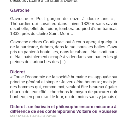
dessous : Ecrire à La faute à Diderot
Gavroche
Gavroche « Petit garçon de onze à douze ans », f
Thénardier qui l’avait eu dans l’hiver 1820 « sans savoi
disait-elle, effet du froid », tombera au pied d’une barricad
1832, près du cloître Saint-Merri…
Gavroche dehors Courfeyrac tout à coup aperçut quelqu’
de la barricade, dehors, dans la rue, sous les balles. Gav
pris un panier à bouteilles, dans le cabaret, était sorti par
et était paisiblement occupé à vider dans son panier les 
pleines de cartouches des (...)
Diderot
« Toute l’économie de la société humaine est appuyée su
principe général et simple : Je veux être heureux ; mais je
des hommes qui, comme moi, veulent être heureux égale
chacun de leur côté ; cherchons le moyen de procurer not
bonheur, en procurant le leur, ou du moins sans y jamais (.
Diderot : un écrivain et philosophe encore méconnu à
différence de ses contemporains Voltaire ou Roussea
Par Marie Leca-Tsiomis