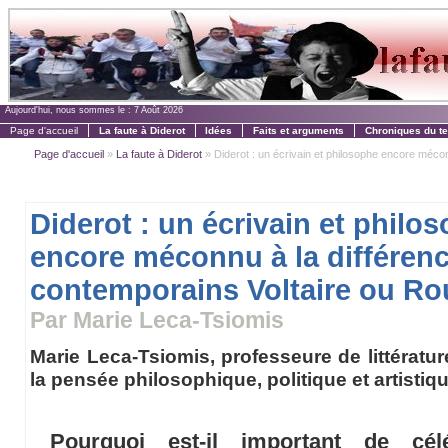
Aujourd'hui, nous sommes le :
7 Août 2026
Page d'accueil
La faute à Diderot
Idées
Faits et arguments
Chroniques du t
Page d'accueil
»
La faute à Diderot
» Diderot : un écrivain et philosophe encore méconn
Diderot : un écrivain et philo
encore méconnu à la différen
contemporains Voltaire ou R
Par Marie Leca-Tsiomis
Marie Leca-Tsiomis, professeure de littératur
la pensée philosophique, politique et artistiq
Pourquoi est-il important de cél