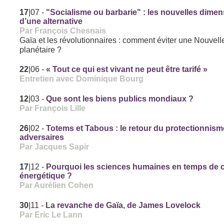
17
|07
-
"Socialisme ou barbarie" : les nouvelles dime
d’une alternative
Par François Chesnais
Gaïa et les révolutionnaires : comment éviter une Nouvel
planétaire ?
22
|06
-
« Tout ce qui est vivant ne peut être tarifé »
Entretien avec Dominique Bourg
12
|03
-
Que sont les biens publics mondiaux ?
Par François Lille
26
|02
-
Totems et Tabous : le retour du protectionnism
adversaires
Par Jacques Sapir
17
|12
-
Pourquoi les sciences humaines en temps de c
énergétique ?
Par Aurélien Cohen
30
|11
-
La revanche de Gaïa, de James Lovelock
Par Eric Le Lann