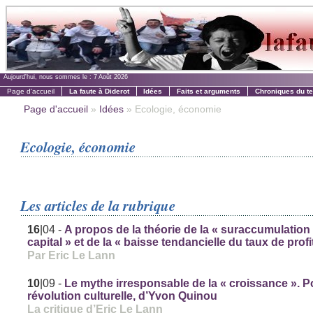
Aujourd'hui, nous sommes le :
7 Août 2026
Page d'accueil
La faute à Diderot
Idées
Faits et arguments
Chroniques du t
Page d'accueil
»
Idées
» Ecologie, économie
Ecologie, économie
Les articles de la rubrique
16
|04
-
A propos de la théorie de la « suraccumulation
capital » et de la « baisse tendancielle du taux de profi
Par Eric Le Lann
10
|09
-
Le mythe irresponsable de la « croissance ». 
révolution culturelle, d’Yvon Quinou
La critique d’Eric Le Lann