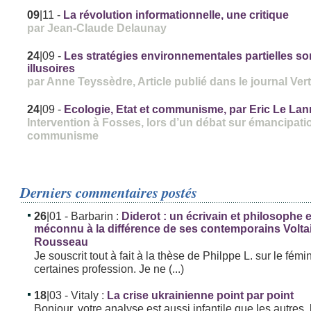
09
|11
-
La révolution informationnelle, une critique
par Jean-Claude Delaunay
24
|09
-
Les stratégies environnementales partielles so
illusoires
par Anne Teyssèdre, Article publié dans le journal Ver
24
|09
-
Ecologie, Etat et communisme, par Eric Le Lan
Intervention à Fosses, lors d’un débat sur émancipati
communisme
Derniers commentaires postés
26
|01
- Barbarin :
Diderot : un écrivain et philosophe
méconnu à la différence de ses contemporains Volta
Rousseau
Je souscrit tout à fait à la thèse de Philppe L. sur le fémi
certaines profession. Je ne (...)
18
|03
- Vitaly :
La crise ukrainienne point par point
Bonjour, votre analyse est aussi infantile que les autres. 