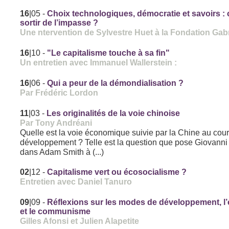
16
|05
-
Choix technologiques, démocratie et savoirs 
sortir de l’impasse ?
Une ntervention de Sylvestre Huet à la Fondation Gabr
16
|10
-
"Le capitalisme touche à sa fin"
Un entretien avec Immanuel Wallerstein :
16
|06
-
Qui a peur de la démondialisation ?
Par Frédéric Lordon
11
|03
-
Les originalités de la voie chinoise
Par Tony Andréani
Quelle est la voie économique suivie par la Chine au cou
développement ? Telle est la question que pose Giovanni 
dans Adam Smith à (...)
02
|12
-
Capitalisme vert ou écosocialisme ?
Entretien avec Daniel Tanuro
09
|09
-
Réflexions sur les modes de développement, l’
et le communisme
Gilles Afonsi et Julien Alapetite