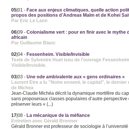
05
|01
-
Face aux enjeux climatiques, quelle action poli
propos des positions d’Andreas Malm et de Kohei Sai
Par Eric Le Lann
06
|09
-
Colonialisme vert : pour en finir avec le mythe 
africain
Par Guillaume Blanc
02
|04
-
Fessenheim. Visible/Invisible
Texte de Sylvestre Huet issu de l’ouvrage Fessenheim
Visible/Invisible.
03
|03
-
Une ode ambivalente aux « gens ordinaires »
Laurent Etre a lu "Notre ennemi, le capital", le dernie
de Michea
Jean-Claude Michéa décrit la dynamique mortifère du cap
sans proposeraux classes populaires d’autre perspective
préserver leurs « (...)
17
|08
-
La mécanique de la méfiance
Entretien avec Gérald Bronner
Gérald Bronner est professeur de sociologie à l’université