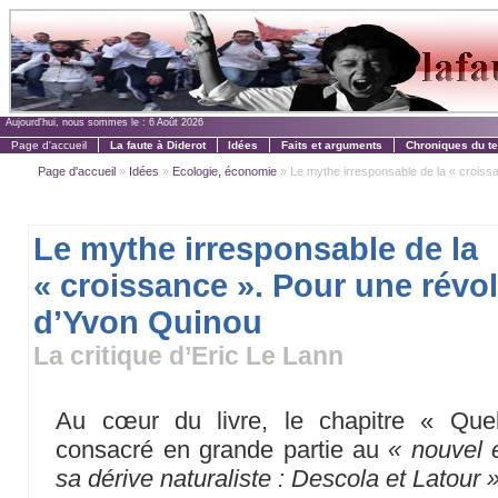
Aujourd'hui, nous sommes le :
6 Août 2026
Page d'accueil
La faute à Diderot
Idées
Faits et arguments
Chroniques du t
Page d'accueil
»
Idées
»
Ecologie, économie
» Le mythe irresponsable de la « croissa
Le mythe irresponsable de la
« croissance ». Pour une révol
d’Yvon Quinou
La critique d’Eric Le Lann
Au cœur du livre, le chapitre « Que
consacré en grande partie au
« nouvel 
sa dérive naturaliste : Descola et Latour 