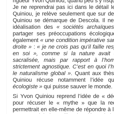
rigueur Yvon Quiniou, quand peu s’y risqu
Je ne reprendrai pas ici dans le détail
Quiniou, je relève seulement que sur de
Quiniou se démarque de Descola. Il ne
idéalisation des
« sociétés archaïque
partager ses préoccupations écologiq
également
« une condition impérative san
droite »
:
« je ne crois pas qu’il faille re
en soi », comme si la nature avait d
sacralisée, mais par rapport à l’h
strictement agnostique. C’est en quoi l’
le naturalisme global »
. Quant aux thè
Quiniou récuse notamment l’idée q
écologiste »
qui puisse sauver le monde.
Si Yvon Quiniou reprend l’idée de « déc
pour récuser le « mythe » que la re
permettrait en elle-même de répondre à la 