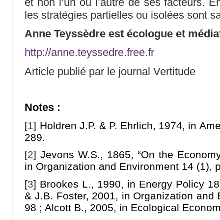
et non l’un ou l’autre de ses facteurs. 
les stratégies partielles ou isolées sont sa
Anne Teyssèdre est écologue et médiat
http://anne.teyssedre.free.fr
Article publié par le journal Vertitude
Notes :
[
1
]
Holdren J.P. & P. Ehrlich, 1974, in Ame
289.
[
2
]
Jevons W.S., 1865, “On the Economy 
in Organization and Environment 14 (1), 
[
3
]
Brookes L., 1990, in Energy Policy 18 
& J.B. Foster, 2001, in Organization and 
98 ; Alcott B., 2005, in Ecological Econom