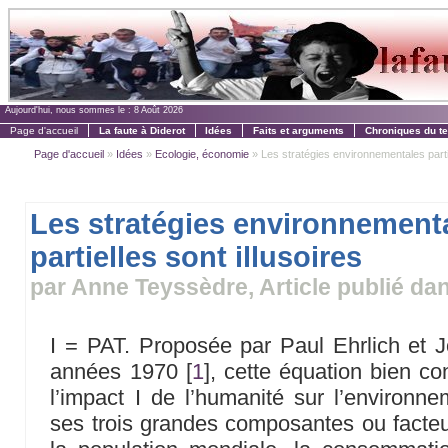
Aujourd'hui, nous sommes le :
8 Août 2026
Page d'accueil
La faute à Diderot
Idées
Faits et arguments
Chroniques du t
Page d'accueil
»
Idées
»
Ecologie, économie
» Les stratégies environnementales partie
Les stratégies environnement
partielles sont illusoires
par Anne Teyssèdre, Article publié dan
I = PAT. Proposée par Paul Ehrlich et 
années 1970
[
1
]
, cette équation bien co
l’impact I de l’humanité sur l’environ
ses trois grandes composantes ou facteurs