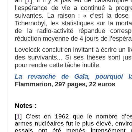
an
[
1
]
, il n’y a pas eu de catastrophe s
l’espérance de vie a continué à prog
suivantes. La raison : « c’est la dose 
Tchernobyl, les statistiques sur la morta
de la radio-activité répandue corres
réduction moyenne de 4 jours de l’espéra
Lovelock conclut en invitant à écrire un li
des survivants... Si ses thèses sont jus
pour rendre cette tâche inutile.
La revanche de Gaïa, pourquoi la 
Flammarion, 297 pages, 22 euros
Notes :
[
1
]
C’est en 1962 que le nombre d’es
armes nucléaires fut le plus élevé, envi
essais ont été menés intensément 