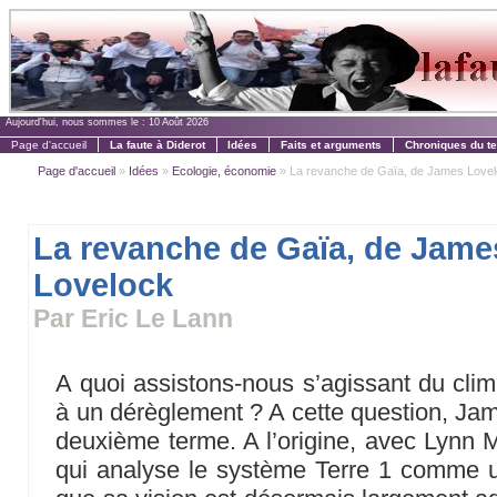
Aujourd'hui, nous sommes le :
10 Août 2026
Page d'accueil
La faute à Diderot
Idées
Faits et arguments
Chroniques du t
Page d'accueil
»
Idées
»
Ecologie, économie
» La revanche de Gaïa, de James Love
La revanche de Gaïa, de Jame
Lovelock
Par Eric Le Lann
A quoi assistons-nous s’agissant du clim
à un dérèglement ? A cette question, Jam
deuxième terme. A l’origine, avec Lynn M
qui analyse le système Terre 1 comme u