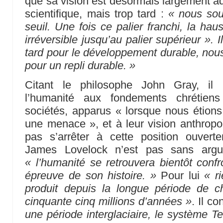
que sa vision est désormais largement 
scientifique, mais trop tard :
« nous sou
seuil. Une fois ce palier franchi, la ha
irréversible jusqu’au palier supérieur ».
tard pour le développement durable, nous
pour un repli durable. »
Citant le philosophe John Gray, il 
l’humanité aux fondements chrétie
sociétés, apparus « lorsque nous étions
une menace », et à leur vision anthropoc
pas s’arrêter à cette position ouvert
James Lovelock n’est pas sans arg
« l’humanité se retrouvera bientôt confr
épreuve de son histoire. »
Pour lui
« r
produit depuis la longue période de ch
cinquante cinq millions d’années »
. Il c
une période interglaciaire, le système Te