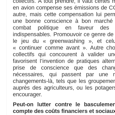
collectifs. A tout prendre, il vaut certe
en avion compense ses émissions de C
autre, mais cette compensation lui perm
une bonne conscience à bon marché t
combat politique en faveur des c
indispensables. Promouvoir ce genre de 
le jeu du « greenwashing », et celui
« continuer comme avant ». Autre ch
collectifs qui concourent à valider un
favorisent l’invention de pratiques alter
prise de conscience que des chang
nécessaires, qui passent par une mo
changements-là, tels que les groupemen
auprès des agriculteurs, ou les potagers
encourager.
Peut-on lutter contre le basculemen
compte des coûts financiers et sociau