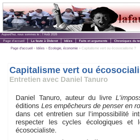
Aujourd'hui, nous sommes le :
7 Août 2026
Page d'accueil
La faute à Diderot
Idées
Faits et arguments
Chroniques du t
Page d'accueil
»
Idées
»
Ecologie, économie
» Capitalisme vert ou écosocialisme ?
Capitalisme vert ou écosocial
Entretien avec Daniel Tanuro
Daniel Tanuro, auteur du livre
L’impos
éditions
Les empêcheurs de penser en ro
dans cet entretien sur l’impossibilité i
respecter les cycles écologiques et 
écosocialiste.