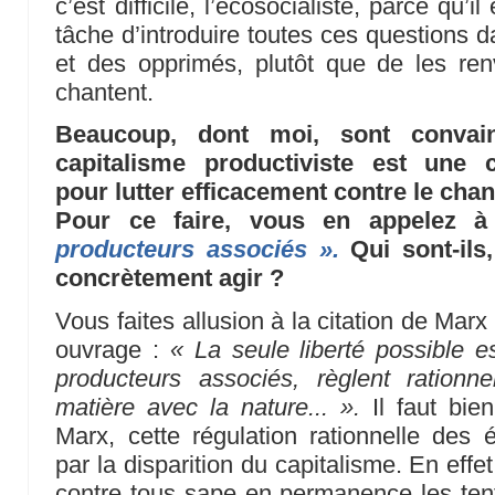
c’est difficile, l’écosocialiste, parce qu’i
tâche d’introduire toutes ces questions d
et des opprimés, plutôt que de les re
chantent.
Beaucoup, dont moi, sont convai
capitalisme productiviste est une c
pour lutter efficacement contre le cha
Pour ce faire, vous en appelez 
producteurs associés ».
Qui sont-ils
concrètement agir ?
Vous faites allusion à la citation de Ma
ouvrage :
« La seule liberté possible e
producteurs associés, règlent ration
matière avec la nature... ».
Il faut bien
Marx, cette régulation rationnelle des
par la disparition du capitalisme. En effet
contre tous sape en permanence les ten