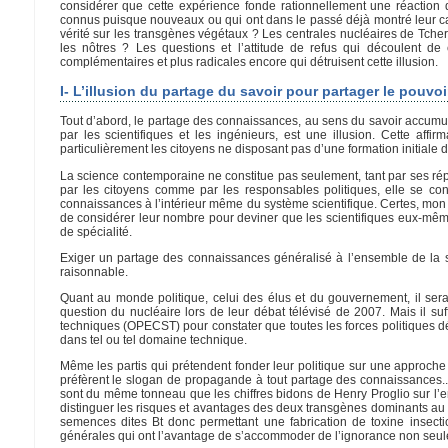
considérer que cette expérience fonde rationnellement une réaction
connus puisque nouveaux ou qui ont dans le passé déjà montré leur capa
vérité sur les transgènes végétaux ? Les centrales nucléaires de Tche
les nôtres ? Les questions et l’attitude de refus qui découlent de
complémentaires et plus radicales encore qui détruisent cette illusion.
I- L’illusion du partage du savoir pour partager le pouvoi
Tout d’abord, le partage des connaissances, au sens du savoir accumu
par les scientifiques et les ingénieurs, est une illusion. Cette affi
particulièrement les citoyens ne disposant pas d’une formation initiale 
La science contemporaine ne constitue pas seulement, tant par ses répo
par les citoyens comme par les responsables politiques, elle se cons
connaissances à l’intérieur même du système scientifique. Certes, mon v
de considérer leur nombre pour deviner que les scientifiques eux-même 
de spécialité.
Exiger un partage des connaissances généralisé à l’ensemble de la soc
raisonnable.
Quant au monde politique, celui des élus et du gouvernement, il sera
question du nucléaire lors de leur débat télévisé de 2007. Mais il suff
techniques (OPECST) pour constater que toutes les forces politiques dél
dans tel ou tel domaine technique.
Même les partis qui prétendent fonder leur politique sur une approche 
préfèrent le slogan de propagande à tout partage des connaissances...
sont du même tonneau que les chiffres bidons de Henry Proglio sur l’em
distinguer les risques et avantages des deux transgènes dominants au
semences dites Bt donc permettant une fabrication de toxine insectic
générales qui ont l’avantage de s’accommoder de l’ignorance non seule