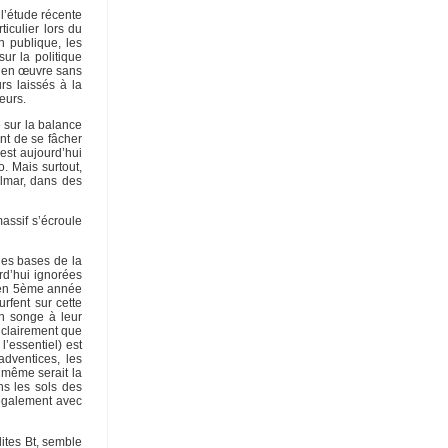
l’étude récente
iculier lors du
n publique, les
ur la politique
re en œuvre sans
rs laissés à la
eurs.
e sur la balance
nt de se fâcher
est aujourd’hui
. Mais surtout,
olmar, dans des
assif s’écroule
es bases de la
rd’hui ignorées
, en 5ème année
urfent sur cette
on songe à leur
t clairement que
’essentiel) est
adventices, les
 même serait la
ns les sols des
 également avec
ites Bt, semble