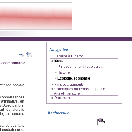
Navigation
»
La faute à Diderot
»
Idées
ion imprimable
»
Philosophie, anthropologie...
»
Histoire
»
Ecologie, économie
»
Faits et arguments
rmation sociale
»
Chroniques du temps qui passe
»
Arts et littérature
e connaissances
»
Documents
affirmative, en
. Avec parfois,
t lieu, alors le
Rechercher
ble, qui remonte
sance des faits
et médiatique et