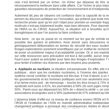
cela s’est terminé par un échec. Un échec qui dépasse de très loin
nécessairement la meilleure dans cette affaire. Car l’échec le plus impo
garanties nécessaires de protection de l’environnement et d’indépendance
Autrement dit, peu de citoyens ont confiance dans la capacité de la rec
pervers du discours politique sur l’innovation, qui prétend que toute in
recherche privée quel qu’en soit l’objet pour prendre un exemple frappan
molécule n’est pas totalement inutile, mais bien dérisoire. Pour répond
de l’INRA ou du CIRAD. Aujourd’hui, la situation est si brouillée qu’il
transgéniques et que l’on pourra lui faire confiance.
Nota bene
: ce qui se passe en ce moment sur les gaz de schiste est 
possible des gaziers et pétroliers. Avoir donné sans discussions 
géologiquement défavorables en termes de sécurité des eaux souterrai
forages exploratoires purement scientifiques par un institut de recher
de poser un problème majeur d’acceptabilité sociale. Or, si son exploita
sur cette ressources sans précaution est tout à fait justifié, aucun r
Faut-il pour autant se précipiter pour faire des forages d’exploration
pour tenter d’estimer ces réserves par des moyens plus prudents.
► Appliquée au nucléaire
, la situation est paradoxale. En effet, elle
publique... alors que les centrales nucléaires, à l’inverse des plant
système censé contrôler le nucléaire est très bas. Il l’est d’abord, à 
les gouvernements et les hommes politiques sont non seulement
inc
d’un terme moins poli : de mensonge – touche les élus locaux à 73% de
syndicats sont aussi à 61%, les journalistes à 59% (ils sont jugés co
50% . Parmi ceux qui dépassent les 50% de « disent la vérité », on com
associations écologistes sont à 58% (autrement dit 37% estiment qu’elle
L’absence totale d’effet sur ce niveau de confiance envers l’IRSN et l’
l’IRSN et l’institution de l’ASN en Autorité administrative indépen
changement juridique a provoqué des conséquences réelles et structurel