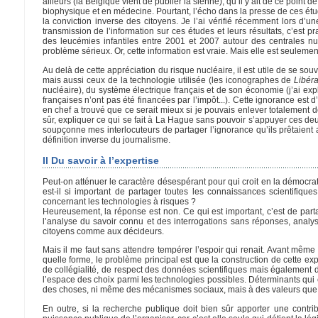
ailleurs (la Belgique vient de publier la sienne), qu’il y ait de ce point 
biophysique et en médecine. Pourtant, l’écho dans la presse de ces études
la conviction inverse des citoyens. Je l’ai vérifié récemment lors d’u
transmission de l’information sur ces études et leurs résultats, c’est 
des leucémies infantiles entre 2001 et 2007 autour des centrales n
problème sérieux. Or, cette information est vraie. Mais elle est seulement
Au delà de cette appréciation du risque nucléaire, il est utile de se so
mais aussi ceux de la technologie utilisée (les iconographes de
Libéra
nucléaire), du système électrique français et de son économie (j’ai expl
françaises n’ont pas été financées par l’impôt...). Cette ignorance est d’
en chef a trouvé que ce serait mieux si je pouvais enlever totalement d
sûr, expliquer ce qui se fait à La Hague sans pouvoir s’appuyer ces deu
soupçonne mes interlocuteurs de partager l’ignorance qu’ils prêtaient
définition inverse du journalisme.
II Du savoir à l’expertise
Peut-on atténuer le caractère désespérant pour qui croit en la démocrat
est-il si important de partager toutes les connaissances scientifiq
concernant les technologies à risques ?
Heureusement, la réponse est non. Ce qui est important, c’est de parta
l’analyse du savoir connu et des interrogations sans réponses, analy
citoyens comme aux décideurs.
Mais il me faut sans attendre tempérer l’espoir qui renait. Avant même
quelle forme, le problème principal est que la construction de cette exper
de collégialité, de respect des données scientifiques mais également
l’espace des choix parmi les technologies possibles. Déterminants qui c
des choses, ni même des mécanismes sociaux, mais à des valeurs que l
En outre, si la recherche publique doit bien sûr apporter une contri