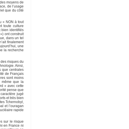
té des moyens de
pace, de l’usage
iel que du côté
du « NON à tout
 toute culture
bien identifiés
») ont construit
ue, dans un tel
’ait finalement
ujourd’hui, une
ue la recherche
n des risques du
hnologie. Ainsi,
s que centrales
ité de Français
ires sont moins
nt même que la
rd » avec cette
orité pense que
 caractère jugé
ts et très bien
tes Tchernobyl,
al et l’ouragan
nucléaire rapide
s sur le risque
ni en France ni