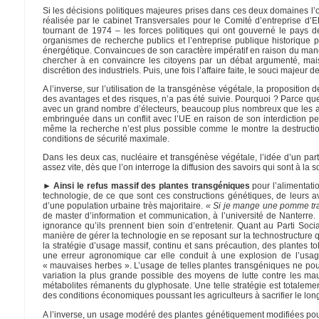
Si les décisions politiques majeures prises dans ces deux domaines l’on
réalisée par le cabinet Transversales pour le Comité d’entreprise d’ED
tournant de 1974 – les forces politiques qui ont gouverné le pays de
organismes de recherche publics et l’entreprise publique historique 
énergétique. Convaincues de son caractère impératif en raison du manque 
chercher à en convaincre les citoyens par un débat argumenté, mais
discrétion des industriels. Puis, une fois l’affaire faite, le souci majeur
A l’inverse, sur l’utilisation de la transgénèse végétale, la propositio
des avantages et des risques, n’a pas été suivie. Pourquoi ? Parce qu
avec un grand nombre d’électeurs, beaucoup plus nombreux que les agr
embringuée dans un conflit avec l’UE en raison de son interdiction pe
même la recherche n’est plus possible comme le montre la destruction
conditions de sécurité maximale.
Dans les deux cas, nucléaire et transgénèse végétale, l’idée d’un p
assez vite, dès que l’on interroge la diffusion des savoirs qui sont à l
► Ainsi le refus massif des plantes transgéniques
pour l’alimentat
technologie, de ce que sont ces constructions génétiques, de leurs a
d’une population urbaine très majoritaire.
« Si je mange une pomme tr
de master d’information et communication, à l’université de Nanterre. L
ignorance qu’ils prennent bien soin d’entretenir. Quant au Parti Social
manière de gérer la technologie en se reposant sur la technostructure q
la stratégie d’usage massif, continu et sans précaution, des plantes 
une erreur agronomique car elle conduit à une explosion de l’usage
« mauvaises herbes ». L’usage de telles plantes transgéniques ne pour
variation la plus grande possible des moyens de lutte contre les mau
métabolites rémanents du glyphosate. Une telle stratégie est totale
des conditions économiques poussant les agriculteurs à sacrifier le lon
A l’inverse, un usage modéré des plantes génétiquement modifiées pour i