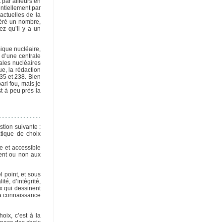
 par ailleurs en
entiellement par
actuelles de la
péré un nombre,
ez qu’il y a un
sique nucléaire,
 d’une centrale
rales nucléaires
ue, la rédaction
235 et 238. Bien
ari fou, mais je
st à peu près la
stion suivante :
atique de choix
e et accessible
rent ou non aux
 point, et sous
té, d’intégrité,
x qui dessinent
la connaissance
oix, c’est à la