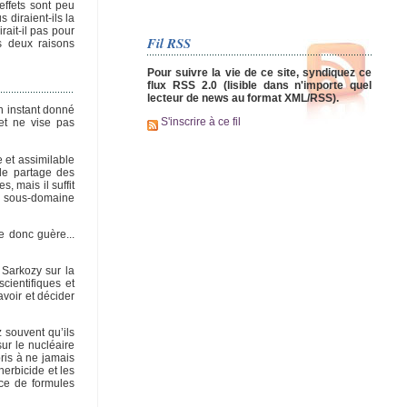
effets sont peu
diraient-ils la
ait-il pas pour
Fil RSS
ns deux raisons
Pour suivre la vie de ce site, syndiquez ce
flux RSS 2.0 (lisible dans n'importe quel
lecteur de news au format XML/RSS).
n instant donné
S'inscrire à ce fil
 et ne vise pas
 et assimilable
 le partage des
, mais il suffit
ur sous-domaine
e donc guère...
 Sarkozy sur la
cientifiques et
avoir et décider
 souvent qu’ils
ur le nucléaire
ris à ne jamais
erbicide et les
ice de formules