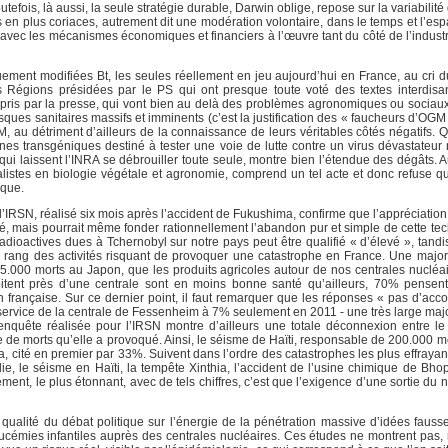
fois, là aussi, la seule stratégie durable, Darwin oblige, repose sur la variabili
lus en plus coriaces, autrement dit une modération volontaire, dans le temps et l’es
 avec les mécanismes économiques et financiers à l’œuvre tant du côté de l’industr
ement modifiées Bt, les seules réellement en jeu aujourd’hui en France, au cri 
Régions présidées par le PS qui ont presque toute voté des textes interdisant
epris par la presse, qui vont bien au delà des problèmes agronomiques ou sociaux 
ques sanitaires massifs et imminents (c’est la justification des « faucheurs d’OGM 
au détriment d’ailleurs de la connaissance de leurs véritables côtés négatifs. Q
es transgéniques destiné à tester une voie de lutte contre un virus dévastateur n
ui laissent l’INRA se débrouiller toute seule, montre bien l’étendue des dégâts. A
ialistes en biologie végétale et agronomie, comprend un tel acte et donc refuse q
ique.
l’IRSN, réalisé six mois après l’accident de Fukushima, confirme que l’appréciatio
té, mais pourrait même fonder rationnellement l’abandon pur et simple de cette tec
dioactives dues à Tchernobyl sur notre pays peut être qualifié « d’élevé », tandi
e rang des activités risquant de provoquer une catastrophe en France. Une major
5.000 morts au Japon, que les produits agricoles autour de nos centrales nucléa
bitent près d’une centrale sont en moins bonne santé qu’ailleurs, 70% pense
 française. Sur ce dernier point, il faut remarquer que les réponses « pas d’acco
service de la centrale de Fessenheim à 7% seulement en 2011 - une très large maj
’enquête réalisée pour l’IRSN montre d’ailleurs une totale déconnexion entre le
de morts qu’elle a provoqué. Ainsi, le séisme de Haïti, responsable de 200.000 mor
, cité en premier par 33%. Suivent dans l’ordre des catastrophes les plus effrayan
e, le séisme en Haïti, la tempête Xinthia, l’accident de l’usine chimique de Bhop
ment, le plus étonnant, avec de tels chiffres, c’est que l’exigence d’une sortie du 
qualité du débat politique sur l’énergie de la pénétration massive d’idées fausse
eucémies infantiles auprès des centrales nucléaires. Ces études ne montrent pas, 