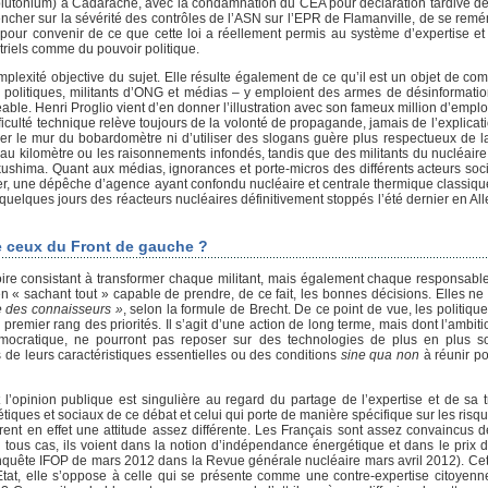
 plutonium) à Cadarache, avec la condamnation du CEA pour déclaration tardive d
encher sur la sévérité des contrôles de l’ASN sur l’EPR de Flamanville, de se remé
. pour convenir de ce que cette loi a réellement permis au système d’expertise et
triels comme du pouvoir politique.
omplexité objective du sujet. Elle résulte également de ce qu’il est un objet de com
is politiques, militants d’ONG et médias – y emploient des armes de désinformati
geable. Henri Proglio vient d’en donner l’illustration avec son fameux million d’emp
culté technique relève toujours de la volonté de propagande, jamais de l’explicati
rcer le mur du bobardomètre ni d’utiliser des slogans guère plus respectueux de la
és au kilomètre ou les raisonnements infondés, tandis que des militants du nucléaire 
ushima. Quant aux médias, ignorances et porte-micros des différents acteurs soci
vrier, une dépêche d’agence ayant confondu nucléaire et centrale thermique classiq
elques jours des réacteurs nucléaires définitivement stoppés l’été dernier en Al
de ceux du Front de gauche ?
soire consistant à transformer chaque militant, mais également chaque responsabl
 en « sachant tout » capable de prendre, de ce fait, les bonnes décisions. Elles n
le des connaisseurs »
, selon la formule de Brecht. De ce point de vue, les politiqu
premier rang des priorités. Il s’agit d’une action de long terme, mais dont l’ambitio
émocratique, ne pourront pas reposer sur des technologies de plus en plus so
de leurs caractéristiques essentielles ou des conditions
sine qua non
à réunir pou
t l’opinion publique est singulière au regard du partage de l’expertise et de sa 
gétiques et sociaux de ce débat et celui qui porte de manière spécifique sur les risqu
nt en effet une attitude assez différente. Les Français sont assez convaincus d
 tous cas, ils voient dans la notion d’indépendance énergétique et dans le prix d
enquête IFOP de mars 2012 dans la Revue générale nucléaire mars avril 2012). Cet
’Etat, elle s’oppose à celle qui se présente comme une contre-expertise citoyen