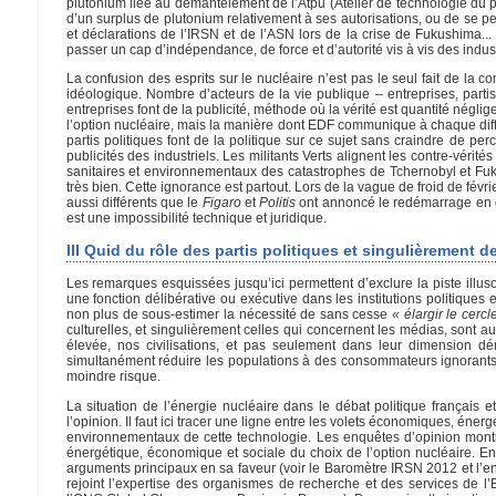
plutonium liée au démantèlement de l’Atpu (Atelier de technologie du
d’un surplus de plutonium relativement à ses autorisations, ou de se p
et déclarations de l’IRSN et de l’ASN lors de la crise de Fukushima..
passer un cap d’indépendance, de force et d’autorité vis à vis des indus
La confusion des esprits sur le nucléaire n’est pas le seul fait de la c
idéologique. Nombre d’acteurs de la vie publique – entreprises, part
entreprises font de la publicité, méthode où la vérité est quantité négli
l’option nucléaire, mais la manière dont EDF communique à chaque diffi
partis politiques font de la politique sur ce sujet sans craindre de pe
publicités des industriels. Les militants Verts alignent les contre-vérit
sanitaires et environnementaux des catastrophes de Tchernobyl et Fuk
très bien. Cette ignorance est partout. Lors de la vague de froid de fé
aussi différents que le
Figaro
et
Politis
ont annoncé le redémarrage en qu
est une impossibilité technique et juridique.
III Quid du rôle des partis politiques et singulièrement 
Les remarques esquissées jusqu’ici permettent d’exclure la piste illu
une fonction délibérative ou exécutive dans les institutions politiques
non plus de sous-estimer la nécessité de sans cesse
« élargir le cerc
culturelles, et singulièrement celles qui concernent les médias, sont au 
élevée, nos civilisations, et pas seulement dans leur dimension d
simultanément réduire les populations à des consommateurs ignorants 
moindre risque.
La situation de l’énergie nucléaire dans le débat politique français e
l’opinion. Il faut ici tracer une ligne entre les volets économiques, éner
environnementaux de cette technologie. Les enquêtes d’opinion montre
énergétique, économique et sociale du choix de l’option nucléaire. En
arguments principaux en sa faveur (voir le Baromètre IRSN 2012 et l’
rejoint l’expertise des organismes de recherche et des services de l