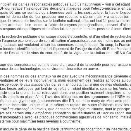
t bien été par les responsables politiques au plus haut niveau – voir à cet égard 
F qui retrace l’historique des décisions majeures pour l’électro-nucléaire en part
puis 50 ans se sont toujours tournées vers la technostructure, la haute fonctio
pour lui demander de leur proposer une réponse « clé en main » à sa question s
de ressources fossiles sur le territoire national, elles ont tout fait pour la mett
 en arrachant leur accord à l’aide de moyens propagandistes, souvent d’ailleu
 des responsables politiques et des élus fut d’en parler le moins possible à leurs élect
n de la recherche publique d’un usage modéré et contrôlé, et d’un effort de recherch
e l’urgence économique de son utilisation n’apparaissait pas, du moins pas au poi
iculteurs qui voulaient utiliser les semences transgéniques. Du coup, la France 
u fondée scientifiquement et juridiquement de l’usage du maïs dit Bt de Monsanto
 de l’essai sur le virus du court-noué de la vigne par la station de l’INRA à C
artage des connaissance comme base d’un accord de la société pour leur usage m
a source de ces technologies, ou environnent leur mise en œuvre.
ion des hommes ou des animaux va de pair avec une méconnaissance générale d
vantages et de leurs inconvénients, mais également des réalités agricoles aujou
ansgénique, je vais manger des gènes »
, s’inquiétait ainsi une de mes étudiants
es forces politiques qui font de ce refus un objet identitaire, comme les Verts, s
iste et à la droite, ils se retrouvent dans une position vraiment singulière si l’
u’ils ont mis en place. Ainsi, l’avis des biologistes ou des agronomes de l’INRA es
tolérantes au glyphosate (les semences dite RR, roundup ready de Monsanto pour l
 d’un herbicide unique et à la sélection rapide de super-résistants chez les 
rait être envisagé, au mieux, que dans une stratégie multiforme, dont le principe
vaises herbes afin d’empêcher l’apparition de résistances et l’accumulation da
ment incompatible avec les pratiques commerciales agressives de Monsanto, mais
g terme pour maximiser leurs revenus à court terme.
nclure le gène de la bactérie Bacillus thuringiensis codant pour un insecticide, d