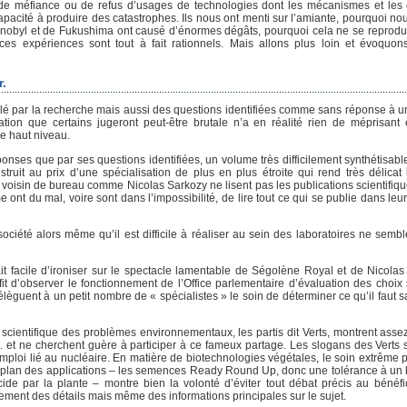
 de méfiance ou de refus d’usages de technologies dont les mécanismes et les 
cité à produire des catastrophes. Ils nous ont menti sur l’amiante, pourquoi nous 
rnobyl et de Fukushima ont causé d’énormes dégâts, pourquoi cela ne se reproduir
 ces expériences sont tout à fait rationnels. Mais allons plus loin et évoquo
r.
lé par la recherche mais aussi des questions identifiées comme sans réponse à u
rmation que certains jugeront peut-être brutale n’a en réalité rien de méprisant
de haut niveau.
nses que par ses questions identifiées, un volume très difficilement synthétisable
truit au prix d’une spécialisation de plus en plus étroite qui rend très délicat
oisin de bureau comme Nicolas Sarkozy ne lisent pas les publications scientifiques
ont du mal, voire sont dans l’impossibilité, de lire tout ce qui se publie dans le
iété alors même qu’il est difficile à réaliser au sein des laboratoires ne sembl
it facile d’ironiser sur le spectacle lamentable de Ségolène Royal et de Nicolas
it d’observer le fonctionnement de l’Office parlementaire d’évaluation des choix s
èguent à un petit nombre de « spécialistes » le soin de déterminer ce qu’il faut s
scientifique des problèmes environnementaux, les partis dit Verts, montrent assez
 et ne cherchent guère à participer à ce fameux partage. Les slogans des Verts s
ploi lié au nucléaire. En matière de biotechnologies végétales, le soin extrême p
 plan des applications – les semences Ready Round Up, donc une tolérance à un h
ide par la plante – montre bien la volonté d’éviter tout débat précis au bénéf
ment des détails mais même des informations principales sur le sujet.