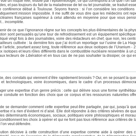
de vue un risque réel, visible par l’épidémiologie, ce qui correspond à ce que l’on sait
, et pas toujours du fait de la maladresse de tel ou tel journaliste, se traduit ess
ne conférence débat à Toulouse. Soyons francs : si l’on considère les conditions 
pratiquement mission impossible. Il me suffit de vous dire que les médecins ont re
ucléaires françaises supérieur à celui attendu en moyenne pour que vous pensi
... incomplète.
uvenir de ce que l’ignorance règne sur les concepts les plus élémentaires de la phy
tion
sont persuadés qu’une tour de refroidissement est un équipement spécifique
iqué vingt fois à des journalistes, voire des rédacteurs en chef, que non, les cent
ailleurs cultivée : la dernière fois que j’ai écrit un reportage sur l’usine de La Hag
e l’article, pourtant assez long, toute référence aux deux isotopes de l’Uranium - 
x isotopes et leurs rôles différents dans le combustible nucléaire ressemble à un p
 aux lecteurs de
Libération
et en tous cas de ne pas souhaiter la dissiper, ce qui e
ie, des constats qui viennent d’être rapidement brossés ? Oui, en se posant la que
ues et technologiques, voire économiques, dans le cadre d’un processus démocr
ger une expertise d’un genre précis : celle qui délivre sous une forme synthétiqu
se conduite en fonction des choix que ce corpus et les ressources naturelles off
 de se demander comment cette expertise peut être partagée, par qui, jusqu’à quel
tise n’a rien d’évident ni d’aisé. Elle doit répondre à des critères sévères de quali
 des déterminants économiques, sociaux, politiques voire philosophiques et morau
onditionnent les choix à opérer et qui ne font pas tous référence aux critères de 
’on veut défendre.
bution décisive à cette construction d’une expertise comme aide à opérer des ch