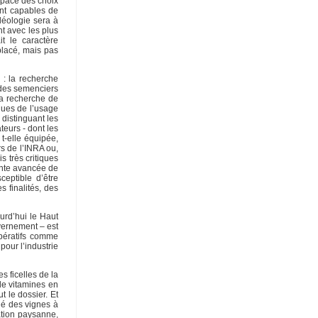
espace des choix
ent capables de
idéologie sera à
nt avec les plus
t le caractère
placé, mais pas
 : la recherche
 des semenciers
la recherche de
ques de l’usage
distinguant les
eurs - dont les
t-elle équipée,
s de l’INRA ou,
 très critiques
inte avancée de
ceptible d’être
s finalités, des
urd’hui le Haut
uvernement – est
opératifs comme
pour l’industrie
s ficelles de la
de vitamines en
t le dossier. Et
ué des vignes à
ation paysanne,