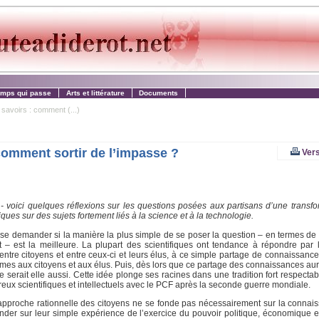
emps qui passe
Arts et littérature
Documents
savoirs : comment (...)
comment sortir de l’impasse ?
Vers
e - voici quelques réflexions sur les questions posées aux partisans d’une transfo
ues sur des sujets fortement liés à la science et à la technologie.
de se demander si la manière la plus simple de se poser la question – en termes d
 – est la meilleure. La plupart des scientifiques ont tendance à répondre par l’
ntre citoyens et entre ceux-ci et leurs élus, à ce simple partage de connaissances
es aux citoyens et aux élus. Puis, dès lors que ce partage des connaissances aurai
 le serait elle aussi. Cette idée plonge ses racines dans une tradition fort respecta
reux scientifiques et intellectuels avec le PCF après la seconde guerre mondiale.
l’approche rationnelle des citoyens ne se fonde pas nécessairement sur la connais
e fonder sur leur simple expérience de l’exercice du pouvoir politique, économique 