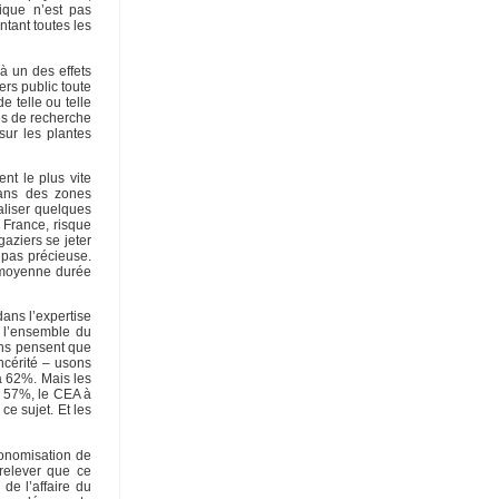
nique n’est pas
ntant toutes les
là un des effets
ers public toute
e telle ou telle
mes de recherche
 sur les plantes
nt le plus vite
dans des zones
aliser quelques
 France, risque
gaziers se jeter
 pas précieuse.
e moyenne durée
dans l’expertise
s l’ensemble du
ens pensent que
incérité – usons
à 62%. Mais les
à 57%, le CEA à
e sujet. Et les
tonomisation de
 relever que ce
de l’affaire du