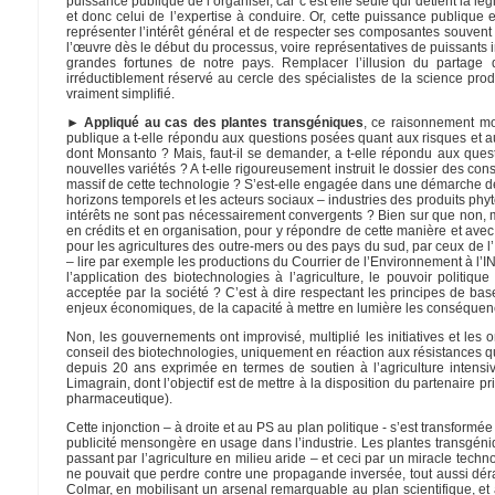
puissance publique de l’organiser, car c’est elle seule qui détient la lé
et donc celui de l’expertise à conduire. Or, cette puissance publique e
représenter l’intérêt général et de respecter ses composantes souvent c
l’œuvre dès le début du processus, voire représentatives de puissants in
grandes fortunes de notre pays. Remplacer l’illusion du partage 
irréductiblement réservé au cercle des spécialistes de la science prod
vraiment simplifié.
► Appliqué au cas des plantes transgéniques
, ce raisonnement mon
publique a t-elle répondu aux questions posées quant aux risques et 
dont Monsanto ? Mais, faut-il se demander, a t-elle répondu aux ques
nouvelles variétés ? A t-elle rigoureusement instruit le dossier des
massif de cette technologie ? S’est-elle engagée dans une démarche de
horizons temporels et les acteurs sociaux – industries des produits ph
intérêts ne sont pas nécessairement convergents ? Bien sur que non, mai
en crédits et en organisation, pour y répondre de cette manière et ave
pour les agricultures des outre-mers ou des pays du sud, par ceux de l
– lire par exemple les productions du Courrier de l’Environnement à l’
l’application des biotechnologies à l’agriculture, le pouvoir politique
acceptée par la société ? C’est à dire respectant les principes de base 
enjeux économiques, de la capacité à mettre en lumière les conséquence
Non, les gouvernements ont improvisé, multiplié les initiatives et l
conseil des biotechnologies, uniquement en réaction aux résistances qui 
depuis 20 ans exprimée en termes de soutien à l’agriculture intensiv
Limagrain, dont l’objectif est de mettre à la disposition du partenaire p
pharmaceutique).
Cette injonction – à droite et au PS au plan politique - s’est transformée
publicité mensongère en usage dans l’industrie. Les plantes transgén
passant par l’agriculture en milieu aride – et ceci par un miracle tech
ne pouvait que perdre contre une propagande inversée, tout aussi dér
Colmar, en mobilisant un arsenal remarquable au plan scientifique, e