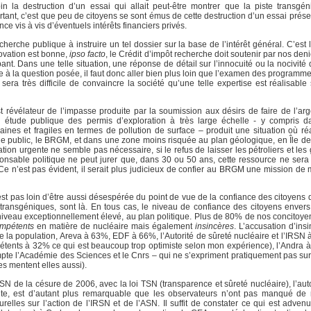
 la destruction d’un essai qui allait peut-être montrer que la piste transgé
rtant, c’est que peu de citoyens se sont émus de cette destruction d’un essai prése
 vis à vis d’éventuels intérêts financiers privés.
herche publique à instruire un tel dossier sur la base de l’intérêt général. C’est 
novation est bonne,
ipso facto
, le Crédit d’impôt recherche doit soutenir par nos deni
t. Dans une telle situation, une réponse de détail sur l’innocuité ou la nocivité d
re à la question posée, il faut donc aller bien plus loin que l’examen des program
 sera très difficile de convaincre la société qu’une telle expertise est réalisable
révélateur de l’impasse produite par la soumission aux désirs de faire de l’arge
ni étude publique des permis d’exploration à très large échelle - y compris 
nes et fragiles en termes de pollution de surface – produit une situation où ré
che public, le BRGM, et dans une zone moins risquée au plan géologique, en Île de
tion urgente ne semble pas nécessaire, si le refus de laisser les pétroliers et les 
esponsable politique ne peut jurer que, dans 30 ou 50 ans, cette ressource ne sera
 ? Ce n’est pas évident, il serait plus judicieux de confier au BRGM une mission d
 n’est pas loin d’être aussi désespérée du point de vue de la confiance des citoyens 
es transgéniques, sont là. En tous cas, le niveau de confiance des citoyens enver
un niveau exceptionnellement élevé, au plan politique. Plus de 80% de nos concitoy
ompétents
en matière de nucléaire mais également
insincères
. L’accusation d’ins
 la population, Areva à 63%, EDF à 66%, l’Autorité de sûreté nucléaire et l’IRSN 
mpétents à 32% ce qui est beaucoup trop optimiste selon mon expérience), l’Andra 
pte l’Académie des Sciences et le Cnrs – qui ne s’expriment pratiquement pas sur c
s mentent elles aussi).
ASN de la césure de 2006, avec la loi TSN (transparence et sûreté nucléaire), l’au
dante, est d’autant plus remarquable que les observateurs n’ont pas manqué de
les sur l’action de l’IRSN et de l’ASN. Il suffit de constater ce qui est advenu 