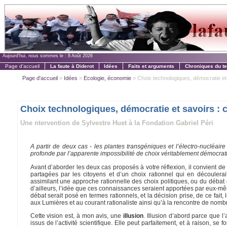
Aujourd'hui, nous sommes le :
8 Août 2026
Page d'accueil
La faute à Diderot
Idées
Faits et arguments
Chroniques du t
Page d'accueil
»
Idées
»
Ecologie, économie
» Choix technologiques, démocratie et 
Choix technologiques, démocratie et savoirs : 
Une ntervention de Sylvestre Huet à la Fondation Gabriel Péri
A partir de deux cas - les plantes transgéniques et l’électro-nucléair
profonde par l’apparente impossibilité de choix véritablement démocratiq
Avant d’aborder les deux cas proposés à votre réflexion, il convient 
partagées par les citoyens et d’un choix rationnel qui en découlerait
assimilant une approche rationnelle des choix politiques, ou du débat e
d’ailleurs, l’idée que ces connaissances seraient apportées par eux-mêm
débat serait posé en termes rationnels, et la décision prise, de ce fait,
aux Lumières et au courant rationaliste ainsi qu’à la rencontre de nomb
Cette vision est, à mon avis, une
illusion
. Illusion d’abord parce que 
issus de l’activité scientifique. Elle peut parfaitement, et à raison, s