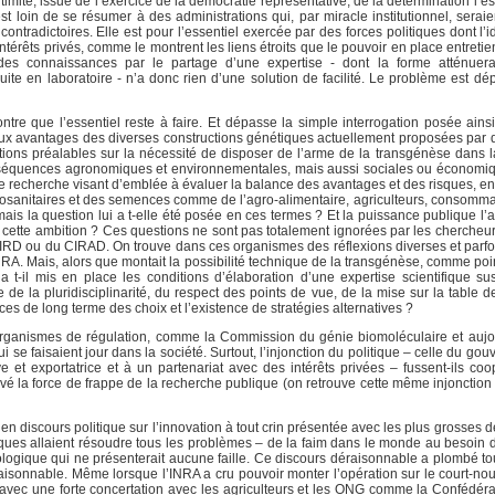
gitimité, issue de l’exercice de la démocratie représentative, de la détermination l’
st loin de se résumer à des administrations qui, par miracle institutionnel, serai
ontradictoires. Elle est pour l’essentiel exercée par des forces politiques dont l’
térêts privés, comme le montrent les liens étroits que le pouvoir en place entretie
des connaissances par le partage d’une expertise - dont la forme atténuerai
uite en laboratoire - n’a donc rien d’une solution de facilité. Le problème est dé
tre que l’essentiel reste à faire. Et dépasse la simple interrogation posée ainsi
aux avantages des diverses constructions génétiques actuellement proposées par
tions préalables sur la nécessité de disposer de l’arme de la transgénèse dans 
 conséquences agronomiques et environnementales, mais aussi sociales ou économi
 recherche visant d’emblée à évaluer la balance des avantages et des risques, en 
ytosanitaires et des semences comme de l’agro-alimentaire, agriculteurs, consommat
s la question lui a t-elle été posée en ces termes ? Et la puissance publique l’a 
c cette ambition ? Ces questions ne sont pas totalement ignorées par les chercheur
’IRD ou du CIRAD. On trouve dans ces organismes des réflexions diverses et parfois
INRA. Mais, alors que montait la possibilité technique de la transgénèse, comme po
 a t-il mis en place les conditions d’élaboration d’une expertise scientifique sus
de la pluridisciplinarité, du respect des points de vue, de la mise sur la table de
s de long terme des choix et l’existence de stratégies alternatives ?
es organismes de régulation, comme la Commission du génie biomoléculaire et aujo
se faisaient jour dans la société. Surtout, l’injonction du politique – celle du go
e et exportatrice et à un partenariat avec des intérêts privées – fussent-ils co
rivé la force de frappe de la recherche publique (on retrouve cette même injonction 
 en discours politique sur l’innovation à tout crin présentée avec les plus grosses de
iques allaient résoudre tous les problèmes – de la faim dans le monde au besoin 
nologique qui ne présenterait aucune faille. Ce discours déraisonnable a plombé tou
aisonnable. Même lorsque l’INRA a cru pouvoir monter l’opération sur le court-no
t avec une forte concertation avec les agriculteurs et les ONG comme la Confédér