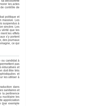
e sa découverte
morer les actes
 de contrôle de
bat politique et
on massive. Les
lois suspendus à
on sincère. Les
 vérité que les
nient les effets
aux s’y portent
ue, des journaux
lemagne, ce qui
e ou candidat à
e permettent pas
es éducatives et
n doit être très
phistiquées et
r les utiliser à
traduction dans
es sanitaires et
e la pertinence
u nucléaire les
te appréciation
ne (par exemple