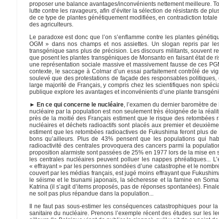
proposer une balance avantages/inconvénients nettement meilleure. Toute
lutte contre les ravageurs, afin d’éviter la sélection de résistants de p
de ce type de plantes génétiquement modifiées, en contradiction totale
des agriculteurs.
Le paradoxe est donc que l’on s’enflamme contre les plantes génétiqu
OGM » dans nos champs et nos assiettes. Un slogan repris par les 
transgénique sans plus de précision. Les discours militants, souvent r
que posent les plantes transgéniques de Monsanto en faisant état de ris
une représentation sociale massive et massivement fausse de ces PGM, 
contexte, le saccage à Colmar d’un essai parfaitement contrôlé de vign
soulevé que des protestations de façade des responsables politiques, q
large majorité de Français, y compris chez les scientifiques non spéc
publique explore les avantages et inconvénients d’une plante transgén
► En ce qui concerne le nucléaire
, l’examen du dernier baromètre de 
nucléaire par la population est non seulement très éloignée de la réali
près de la moitié des Français estiment que le risque des retombées ra
nucléaires et déchets radioactifs sont placés aux premier et deuxièm
estiment que les retombées radioactives de Fukushima feront plus de 
bons qu’ailleurs. Plus de 43% pensent que les populations qui ha
radioactivité des centrales provoquera des cancers parmi la population
proposition alarmiste sont passées de 25% en 1977 lors de la mise en 
les centrales nucléaires peuvent polluer les nappes phréatiques... L
« effrayant » par les personnes sondées d’une catastrophe et le nombre 
couvert par les médias français, est jugé moins effrayant que Fukushima
le séisme et le tsunami japonais, la sécheresse et la famine en Somali
Katrina (il s’agit d’items proposés, pas de réponses spontanées). Finale
ne soit pas plus répandue dans la population...
Il ne faut pas sous-estimer les conséquences catastrophiques pour la 
sanitaire du nucléaire. Prenons l’exemple récent des études sur les l