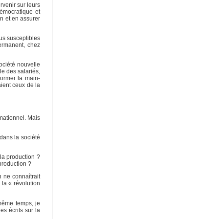
rvenir sur leurs
démocratique et
on et en assurer
us susceptibles
permanent, chez
société nouvelle
le des salariés,
former la main-
aient ceux de la
rmationnel. Mais
 dans la société
la production ?
production ?
n ne connaîtrait
la « révolution
 même temps, je
es écrits sur la