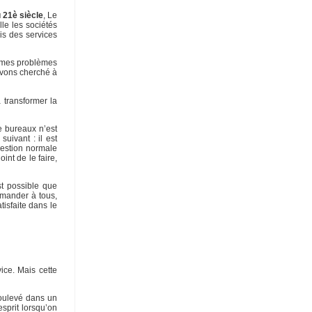
 21è siècle
, Le
le les sociétés
is des services
ormes problèmes
 avons cherché à
 transformer la
de bureaux n’est
uivant : il est
uestion normale
nt de le faire,
st possible que
demander à tous,
tisfaite dans le
ice. Mais cette
soulevé dans un
esprit lorsqu’on