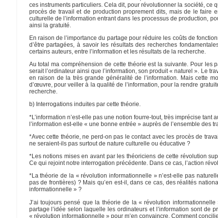
ces instruments particuliers. Cela dit, pour révolutionner la société, ce 
procès de travail et de production proprement dits, mais de le faire e
culturelle de l’information entrant dans les processus de production, p
ainsi la gratuité.
En raison de l’importance du partage pour réduire les coûts de fonction
d’être partagées, à savoir les résultats des recherches fondamentale
certains auteurs, entre l’information et les résultats de la recherche.
Au total ma compréhension de cette théorie est la suivante. Pour les par
serait l’ordinateur ainsi que l’information, son produit « naturel ». Le tr
en raison de la très grande généralité de l’information. Mais cette mob
d’œuvre, pour veiller à la qualité de l’information, pour la rendre gratui
recherche.
b) Interrogations induites par cette théorie.
*L’information n’est-elle pas une notion fourre-tout, très imprécise tant a
l’information est-elle « une bonne entrée » auprès de l’ensemble des tra
*Avec cette théorie, ne perd-on pas le contact avec les procès de trava
ne seraient-ils pas surtout de nature culturelle ou éducative ?
*Les notions mises en avant par les théoriciens de cette révolution su
Ce qui rejoint notre interrogation précédente. Dans ce cas, l’action rév
*La théorie de la « révolution informationnelle » n’est-elle pas naturel
pas de frontières) ? Mais qu’en est-il, dans ce cas, des réalités nati
informationnelle » ?
J’ai toujours pensé que la théorie de la « révolution informationnell
partage l’idée selon laquelle les ordinateurs et l’information sont de 
« révolution informationnelle » pour m’en convaincre. Comment concili