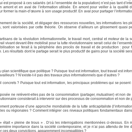
qui est proposé à ces salariés (et à l’ensemble de la population) n’est pas tant d’inte
n amont et en aval de l’information utilisée. En amont pour veiller à la qualité 
our former la main-d’œuvre à son usage productif. En aval pour partager l’informati
nement de la société, et dégager des ressources nouvelles, les informations les pl
s, sont valorisées par cette théorie. On observe d’ailleurs un glissement quasi 
tisans de la révolution informationnelle, le travail mort, central et moteur de la 
avail vivant devant être mobilisé pour la lutte révolutionnaire serait celui de l’ensemb
ilisation se ferait à la périphérie des procès de travail et de production : pour 
te. Les résultats dont le partage serait le plus productif de gains pour la société ser
u plan scientifique que politique ? Puisque tout est information, tout travail est info
vailleurs ? N’existe-t-il pas des travaux plus informationnels que d’autres ?
il concrets ? Puisque tout est information, les principaux problèmes qui se posent
pposée ne relèvent-elles pas de la consommation (partager, mutualiser) et non de 
olutionnaire consisterait à intervenir sur des processus de consommation et non de 
lement porteuse d’une approche mondialiste de la lutte anticapitaliste (l’informatio
onales ou régionales ? Comment intégrer ces niveaux politiques fondamentaux dans 
e » était « pleine de trous » . D’où les interrogations mentionnées ci-dessus. En
première importance dans la société contemporaine, et je n’ai pas attendu de lire d
er ces deux convictions, apparemment incompatibles ?