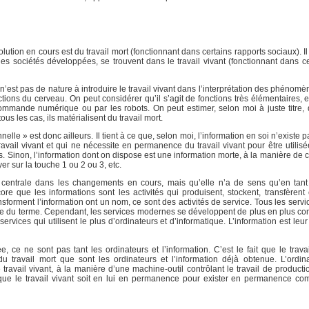
olution en cours est du travail mort (fonctionnant dans certains rapports sociaux). 
s sociétés développées, se trouvent dans le travail vivant (fonctionnant dans ce
 n’est pas de nature à introduire le travail vivant dans l’interprétation des phénom
onctions du cerveau. On peut considérer qu’il s’agit de fonctions très élémentaires
ommande numérique ou par les robots. On peut estimer, selon moi à juste titre, q
ous les cas, ils matérialisent du travail mort.
elle » est donc ailleurs. Il tient à ce que, selon moi, l’information en soi n’existe p
ravail vivant et qui ne nécessite en permanence du travail vivant pour être utilisé
. Sinon, l’information dont on dispose est une information morte, à la manière de c
r sur la touche 1 ou 2 ou 3, etc.
 centrale dans les changements en cours, mais qu’elle n’a de sens qu’en tant 
re que les informations sont les activités qui produisent, stockent, transfèrent 
ransforment l’information ont un nom, ce sont des activités de service. Tous les serv
sique du terme. Cependant, les services modernes se développent de plus en plus c
vices qui utilisent le plus d’ordinateurs et d’informatique. L’information est leur 
ce ne sont pas tant les ordinateurs et l’information. C’est le fait que le travai
 travail mort que sont les ordinateurs et l’information déjà obtenue. L’ordin
travail vivant, à la manière d’une machine-outil contrôlant le travail de producti
t que le travail vivant soit en lui en permanence pour exister en permanence c