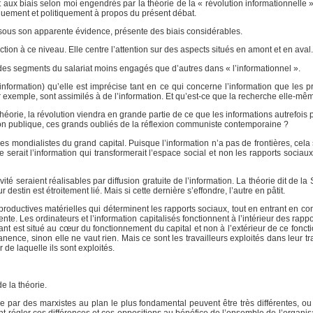
t aux biais selon moi engendrés par la théorie de la « révolution informationnelle 
iquement et politiquement à propos du présent débat.
», sous son apparente évidence, présente des biais considérables.
ction à ce niveau. Elle centre l’attention sur des aspects situés en amont et en aval.
u des segments du salariat moins engagés que d’autres dans « l’informationnel ».
information) qu’elle est imprécise tant en ce qui concerne l’information que les p
r exemple, sont assimilés à de l’information. Et qu’est-ce que la recherche elle-mê
héorie, la révolution viendra en grande partie de ce que les informations autrefois
ction publique, ces grands oubliés de la réflexion communiste contemporaine ?
s mondialistes du grand capital. Puisque l’information n’a pas de frontières, cela 
serait l’information qui transformerait l’espace social et non les rapports sociaux
ité seraient réalisables par diffusion gratuite de l’information. La théorie dit de la
 destin est étroitement lié. Mais si cette dernière s’effondre, l’autre en pâtit.
s productives matérielles qui déterminent les rapports sociaux, tout en entrant en co
nte. Les ordinateurs et l’information capitalisés fonctionnent à l’intérieur des rappor
ivant est situé au cœur du fonctionnement du capital et non à l’extérieur de ce fon
ence, sinon elle ne vaut rien. Mais ce sont les travailleurs exploités dans leur tr
 de laquelle ils sont exploités.
e la théorie.
e par des marxistes au plan le plus fondamental peuvent être très différentes, ou 
 régler ces différences et ces oppositions au bénéfice de l’ensemble de l’organisa