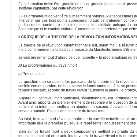
2) l’information doive être gratuite ou quasi gratuite (ce qui serait poss
système capitaliste, par cette révolution.
3) les ordinateurs doivent être suffisamment nombreux et accessibles (f
Intervenir sur ces trois points supposerait d’agir centralement contre 
partie semble contredire mon intention critique initiale puisque la no
économique et le combat culturel. Comment puis-je prétendre que cette 
II CRITIQUE DE LA THEORIE DE LA REVOLUTION INFORMATIONNE
La théorie de la révolution informationnelle est, selon moi, le résultat
mort, conformément à la tradition marxiste du Manifeste, même s’ils s’en 
Je vais présenter tout d’abord ce que j’appelle « la problématique du tra
A) La problématique du travail mort
a) Présentation
La question que se posent les partisans de la théorie de la révolution i
société contemporaine, en bouleverse le fonctionnement ? Ils se posent 
rapports sociaux, et donc du travail vivant : autrefois la pierre, le bronz
Aujourd’hui ce travail mort particulier, révolutionnaire, est l’ordinateur 
Ayant ainsi apporté un premier élément de réponse à la question de savo
« révolution informationnelle » en ajoutent un second, à savoir l’inform
cerveau humain. Elle est donc encore du travail mort.
Au total, le travail mort révolutionnaire de la société actuelle serait 
importante que la première puisqu’elle représente l’aboutissement des o
Bien sûr, ce travail mort à deux composantes mettrait en branle du tr
industrielle mettant en branle les ouvriers, le travail vivant mis en œuvr