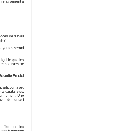
» relativement à
rocès de travail
me ?
 payantes seront
signifie que les
 capitalistes de
 Sécurité Emploi
ntradiction avec
ts capitalistes.
ctionnement. Une
avail de contact
différentes, les
tion à laquelle