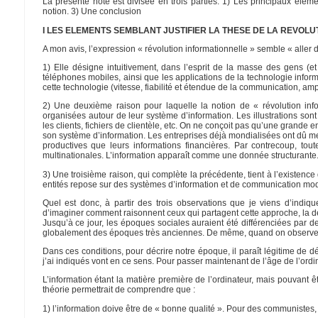
La présente note est divisée en trois parties. 1) Les principaux élémen
notion. 3) Une conclusion
I LES ELEMENTS SEMBLANT JUSTIFIER LA THESE DE LA REVOL
A mon avis, l’expression « révolution informationnelle » semble « aller d
1) Elle désigne intuitivement, dans l’esprit de la masse des gens (e
téléphones mobiles, ainsi que les applications de la technologie infor
cette technologie (vitesse, fiabilité et étendue de la communication, ampl
2) Une deuxième raison pour laquelle la notion de « révolution info
organisées autour de leur système d’information. Les illustrations sont
les clients, fichiers de clientèle, etc. On ne conçoit pas qu’une grande 
son système d’information. Les entreprises déjà mondialisées ont dû met
productives que leurs informations financières. Par contrecoup, tout
multinationales. L’information apparaît comme une donnée structurante. 
3) Une troisième raison, qui complète la précédente, tient à l’existenc
entités repose sur des systèmes d’information et de communication mo
Quel est donc, à partir des trois observations que je viens d’indique
d’imaginer comment raisonnent ceux qui partagent cette approche, la dém
Jusqu’à ce jour, les époques sociales auraient été différenciées par des
globalement des époques très anciennes. De même, quand on observe la soc
Dans ces conditions, pour décrire notre époque, il paraît légitime de d
j’ai indiqués vont en ce sens. Pour passer maintenant de l’âge de l’ordi
L’information étant la matière première de l’ordinateur, mais pouvant ê
théorie permettrait de comprendre que :
1) l’information doive être de « bonne qualité ». Pour des communistes,