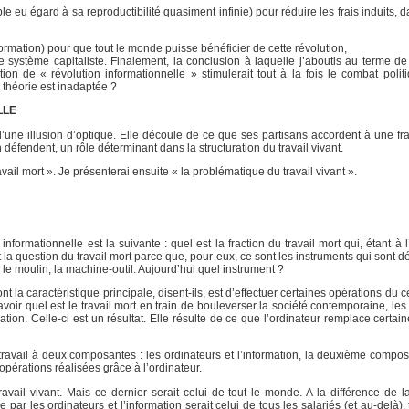
ible eu égard à sa reproductibilité quasiment infinie) pour réduire les frais induits, 
ormation) pour que tout le monde puisse bénéficier de cette révolution,
le système capitaliste. Finalement, la conclusion à laquelle j’aboutis au terme de
tion de « révolution informationnelle » stimulerait tout à la fois le combat polit
théorie est inadaptée ?
LLE
 d’une illusion d’optique. Elle découle de ce que ses partisans accordent à une fra
défendent, un rôle déterminant dans la structuration du travail vivant.
vail mort ». Je présenterai ensuite « la problématique du travail vivant ».
nformationnelle est la suivante : quel est la fraction du travail mort qui, étant à
la question du travail mort parce que, pour eux, ce sont les instruments qui sont 
e, le moulin, la machine-outil. Aujourd’hui quel instrument ?
dont la caractéristique principale, disent-ils, est d’effectuer certaines opérations du
ir quel est le travail mort en train de bouleverser la société contemporaine, les 
ation. Celle-ci est un résultat. Elle résulte de ce que l’ordinateur remplace certai
un travail à deux composantes : les ordinateurs et l’information, la deuxième compo
pérations réalisées grâce à l’ordinateur.
avail vivant. Mais ce dernier serait celui de tout le monde. A la différence de l
e par les ordinateurs et l’information serait celui de tous les salariés (et au-delà), 