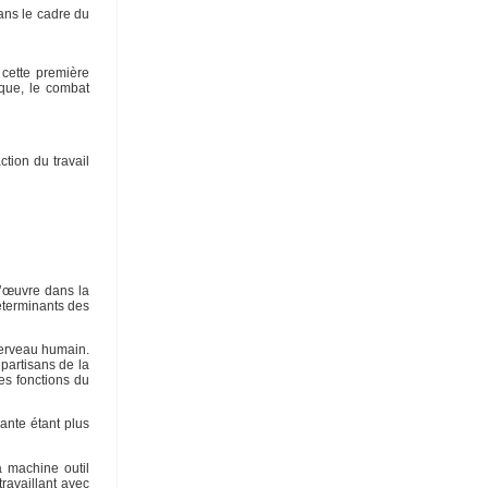
dans le cadre du
 cette première
ique, le combat
ction du travail
 l’œuvre dans la
déterminants des
 cerveau humain.
partisans de la
nes fonctions du
sante étant plus
a machine outil
travaillant avec