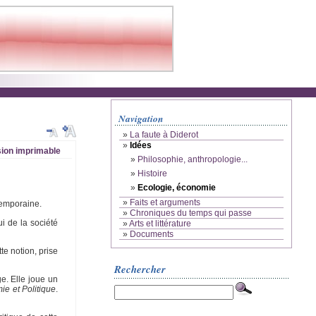
Navigation
»
La faute à Diderot
»
Idées
ion imprimable
»
Philosophie, anthropologie...
»
Histoire
»
Ecologie, économie
»
Faits et arguments
temporaine.
»
Chroniques du temps qui passe
i de la société
»
Arts et littérature
»
Documents
te notion, prise
Rechercher
ge. Elle joue un
e et Politique
.