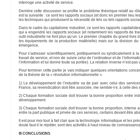
interroge une activité de service.
Derrière cette discussion se profile le problème théorique relatif au rô
est la suivante : ce sont les rapports sociaux (et donc en premier lieu 
les techniques qui produisent la nécessité de tels ou tels rapports socia
Dans le cadre du capitalisme industriel, ce sont les rapports capitaliste
qui a engendré les rapports sociaux (et notamment les rapports de trav
outil industrielle ne font plus qu’un. Le premier chapitre du grand livre 
les équipements de la production matérielle) mais sur la division du 
émergence.
Pour s’adresser scientifiquement, politiquement ou syndicalement à la 
travail de service, et non de suivre celui de l’ordinateur et de l’informa
l’information et lui donne toute sa portée). La relation inverse n’est pas 
Pour terminer cette partie je vais indiquer quelques orientations conc
de la théorie de la « révolution informationnelle ».
1) Le développement de l’industrie va de pair avec celui des service
France, sa revendication doit être associée, me semble-t-il, à celle d
2) Chaque formation sociale doit trouver la bonne proportion entre in
développement.
3) Chaque formation sociale doit trouver la bonne proportion, interne 
entre la part publique et privée de ces services, certains devant être 
Il est pour moi tout à fait clair que la technologie informatique et les
doute faut-il le répéter, sont des activités à haut niveau de connaissance
III CONCLUSIONS