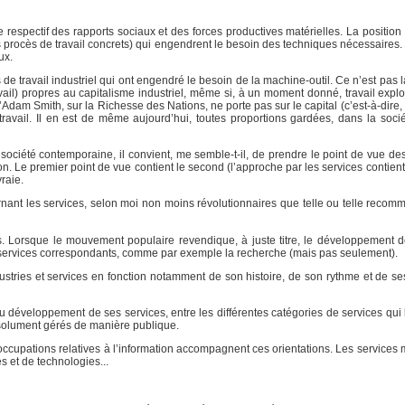
le respectif des rapports sociaux et des forces productives matérielles. La positio
les procès de travail concrets) qui engendrent le besoin des techniques nécessaires
ux.
s de travail industriel qui ont engendré le besoin de la machine-outil. Ce n’est pas 
ail) propres au capitalisme industriel, même si, à un moment donné, travail explo
d’Adam Smith, sur la Richesse des Nations, ne porte pas sur le capital (c’est-à-dire,
travail. Il en est de même aujourd’hui, toutes proportions gardées, dans la soci
société contemporaine, il convient, me semble-t-il, de prendre le point de vue des
tion. Le premier point de vue contient le second (l’approche par les services contien
vraie.
ernant les services, selon moi non moins révolutionnaires que telle ou telle recom
s. Lorsque le mouvement populaire revendique, à juste titre, le développement de
es services correspondants, comme par exemple la recherche (mais pas seulement).
dustries et services en fonction notamment de son histoire, de son rythme et de s
au développement de ses services, entre les différentes catégories de services qui
absolument gérés de manière publique.
 préoccupations relatives à l’information accompagnent ces orientations. Les service
s et de technologies...