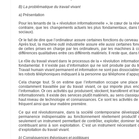
B) La problématique du travail vivant
a) Présentation
Pour les tenants de la « révolution informationnelle », le cœur de la rév
contraire, que les changements actuels les plus fondamentaux, dans le
sociaux).
Or le fait de dire que l’ordinateur assure certaines fonctions du cerveau
Après tout, la machine outil industrielle assure elle aussi certaines f
de celles prises en charge par les ordinateurs, par les machines à c
différences qualitatives entre ces différents matériels. Il reste que, dans t
Le rôle du travail vivant dans le processus de la « révolution informationn
fondamental. Il n’existe pas d’information qui ne soit produite par du t
Travail humain vivant permanent et information ne sont pas dissociables
les robots téléphoniques indiquant à la personne qui téléphone d’appuye
Cela change tout. Si on estime que l’information occupe une place
constamment travaillée par du travail vivant, ce qui importe plus enco
l’information. Or ces activités qui produisent, stockent, transfèrent et t
informationnels. Il existe des services plutôt matériels, au sens clas
haut niveau de technologie et connaissances. Ce sont les activités de ser
fréquent ainsi que leur matière première.
Ce qui est révolutionnaire, dans la société contemporaine développée, 
permanence indispensable au fonctionnement réellement productif du
seulement un instrument permettant de contrôler, exploiter, dominer le 
contribuant ainsi à son exploitation. C’est un instrument nécessitan
d’exploitation du travail vivant.
b) Conséquences théoriques et politiques