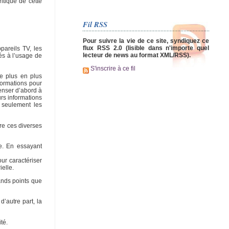
ritique de cette
Fil RSS
Pour suivre la vie de ce site, syndiquez ce
flux RSS 2.0 (lisible dans n'importe quel
pareils TV, les
lecteur de news au format XML/RSS).
és à l’usage de
S'inscrire à ce fil
de plus en plus
nformations pour
penser d’abord à
urs informations
s seulement les
tre ces diverses
le. En essayant
our caractériser
elle.
rands points que
’autre part, la
té.