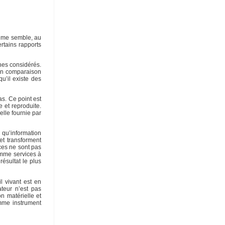
Il me semble, au
rtains rapports
ènes considérés.
, en comparaison
u’il existe des
as. Ce point est
e et reproduite.
elle fournie par
qu’information
et transforment
ices ne sont pas
omme services à
résultat le plus
l vivant est en
ateur n’est pas
on matérielle et
omme instrument