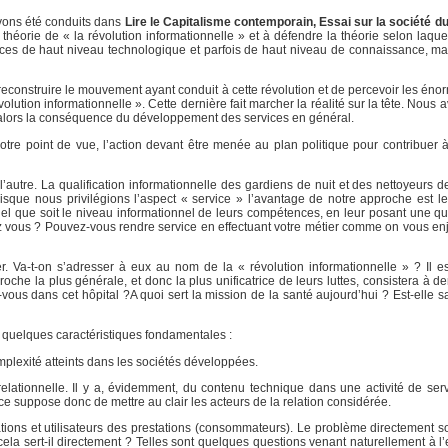
vons été conduits dans
Lire le Capitalisme contemporain, Essai sur la société du
héorie de « la révolution informationnelle » et à défendre la théorie selon laquel
vices de haut niveau technologique et parfois de haut niveau de connaissance, ma
 reconstruire le mouvement ayant conduit à cette révolution et de percevoir les én
volution informationnelle ». Cette dernière fait marcher la réalité sur la tête. Nous
nt alors la conséquence du développement des services en général.
otre point de vue, l’action devant être menée au plan politique pour contribuer à
 l’autre. La qualification informationnelle des gardiens de nuit et des nettoyeurs 
e nous privilégions l’aspect « service » l’avantage de notre approche est le s
uel que soit le niveau informationnel de leurs compétences, en leur posant une q
z vous ? Pouvez-vous rendre service en effectuant votre métier comme on vous enjoi
. Va-t-on s’adresser à eux au nom de la « révolution informationnelle » ? Il e
roche la plus générale, et donc la plus unificatrice de leurs luttes, consistera à 
-vous dans cet hôpital ?A quoi sert la mission de la santé aujourd’hui ? Est-elle sa
r quelques caractéristiques fondamentales :
mplexité atteints dans les sociétés développées.
 relationnelle. Il y a, évidemment, du contenu technique dans une activité de serv
ice suppose donc de mettre au clair les acteurs de la relation considérée.
tations et utilisateurs des prestations (consommateurs). Le problème directement 
 cela sert-il directement ? Telles sont quelques questions venant naturellement à l’