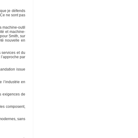
n que je défends
. Ce ne sont pas
la machine-outil
ité et machine-
 pour Smith, sur
été nouvelle en
 services et du
t l’approche par
mandation issue
 l’industrie en
es exigences de
 les composent,
s modernes, sans