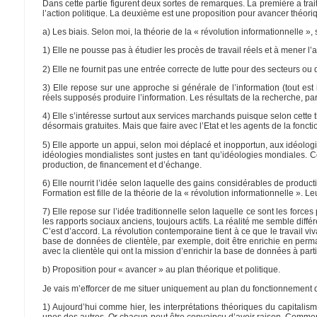
Dans cette partie figurent deux sortes de remarques. La première a trai
l’action politique. La deuxième est une proposition pour avancer théor
a) Les biais. Selon moi, la théorie de la « révolution informationnelle 
1) Elle ne pousse pas à étudier les procès de travail réels et à mener l’a
2) Elle ne fournit pas une entrée correcte de lutte pour des secteurs o
3) Elle repose sur une approche si générale de l’information (tout est 
réels supposés produire l’information. Les résultats de la recherche, pa
4) Elle s’intéresse surtout aux services marchands puisque selon cette t
désormais gratuites. Mais que faire avec l’Etat et les agents de la fon
5) Elle apporte un appui, selon moi déplacé et inopportun, aux idéologie
idéologies mondialistes sont justes en tant qu’idéologies mondiales. Ce 
production, de financement et d’échange.
6) Elle nourrit l’idée selon laquelle des gains considérables de productiv
Formation est fille de la théorie de la « révolution informationnelle ». Leur
7) Elle repose sur l’idée traditionnelle selon laquelle ce sont les force
les rapports sociaux anciens, toujours actifs. La réalité me semble différe
C’est d’accord. La révolution contemporaine tient à ce que le travail v
base de données de clientèle, par exemple, doit être enrichie en perman
avec la clientèle qui ont la mission d’enrichir la base de données à partir
b) Proposition pour « avancer » au plan théorique et politique.
Je vais m’efforcer de me situer uniquement au plan du fonctionnement d
1) Aujourd’hui comme hier, les interprétations théoriques du capitalism
unes des autres. Or chacun peut être convaincu d’avoir raison. Comment