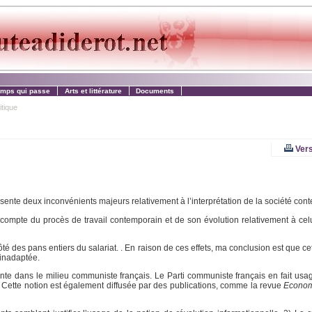
emps qui passe
Arts et littérature
Documents
itique
Vers
ésente deux inconvénients majeurs relativement à l’interprétation de la société con
 compte du procès de travail contemporain et de son évolution relativement à celu
té des pans entiers du salariat. . En raison de ces effets, ma conclusion est que cet
 inadaptée.
rtante dans le milieu communiste français. Le Parti communiste français en fait usa
e. Cette notion est également diffusée par des publications, comme la revue
Economi