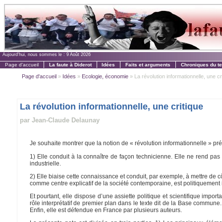
Aujourd'hui, nous sommes le :
9 Août 2026
Page d'accueil
La faute à Diderot
Idées
Faits et arguments
Chroniques du t
Page d'accueil
»
Idées
»
Ecologie, économie
» La révolution informationnelle, une cr
La révolution informationnelle, une critique
par Jean-Claude Delaunay
Je souhaite montrer que la notion de « révolution informationnelle » pr
1) Elle conduit à la connaître de façon technicienne. Elle ne rend pas
industrielle.
2) Elle biaise cette connaissance et conduit, par exemple, à mettre de cô
comme centre explicatif de la société contemporaine, est politiquement
Et pourtant, elle dispose d’une assiette politique et scientifique impo
rôle interprétatif de premier plan dans le texte dit de la Base commun
Enfin, elle est défendue en France par plusieurs auteurs.