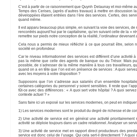
C’est à partir de ce raisonnement que Quynh Delaunay et moi-même a
Temps des Cerises, (après d’autres travaux) à mettre en discussion la t
développées étaient entrées dans l’ère des services. Certes, des ser
quand même.
Il est apparu beaucoup plus simple, en suivant la voie des services, de
rencontrés aujourd’hui par le capitalisme, qu’en suivant celle de la « ré
remettre sur pieds notre conception de la réalité, l’ordinateur devena
Cela nous a permis de mieux réfléchir à ce que pourrait être, selon n
société en profondeur.
Car le niveau informationnel des services est différent d’une activité à
pas la même que celle des agents de banque ou du Trésor. Mais puisqu
possible, de s’adresser de la même manière à tous ces travailleurs, q
quand on a en tête que l’on est en présence de services : A quoi serve
avec les moyens à votre disposition ?
Supposons que l’on s’adresse aux salariés d’un ensemble hospitalier
certaines catégories du personnel y soient sensibles. Il reste que l’app
fût-ce avec des différences : « A quoi sert votre hôpital ? A quoi servez
contexte actuel ? »
Sans faire ici un exposé sur les services modernes, on peut en indique
1) Les services modernes sont le produit du degré de richesse et de co
2) Une activité de service est en général une activité prioritairement
activité se déploie toujours dans un cadre relationnel. Analyser un serv
3) Une activité de service met en rapport direct producteurs des pres
service est donc celui de l’usage. Qui cela sert-il directement ? A quoi