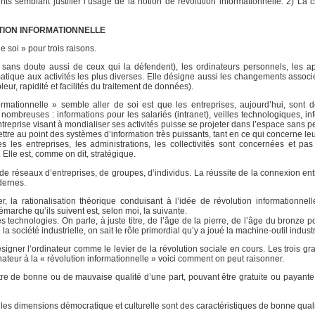
ts semblant justifier l’usage de la notion de révolution informationnelle. 2) La c
UTION INFORMATIONNELLE
e soi » pour trois raisons.
t sans doute aussi de ceux qui la défendent), les ordinateurs personnels, les ap
matique aux activités les plus diverses. Elle désigne aussi les changements associ
eur, rapidité et facilités du traitement de données).
rmationnelle » semble aller de soi est que les entreprises, aujourd’hui, sont 
 nombreuses : informations pour les salariés (intranet), veilles technologiques, i
entreprise visant à mondialiser ses activités puisse se projeter dans l’espace sans 
tre au point des systèmes d’information très puissants, tant en ce qui concerne le
es les entreprises, les administrations, les collectivités sont concernées et pa
Elle est, comme on dit, stratégique.
e de réseaux d’entreprises, de groupes, d’individus. La réussite de la connexion en
dernes.
r, la rationalisation théorique conduisant à l’idée de révolution informationnel
arche qu’ils suivent est, selon moi, la suivante.
 technologies. On parle, à juste titre, de l’âge de la pierre, de l’âge du bronze p
iété industrielle, on sait le rôle primordial qu’y a joué la machine-outil industri
ésigner l’ordinateur comme le levier de la révolution sociale en cours. Les trois g
nateur à la « révolution informationnelle » voici comment on peut raisonner.
tre de bonne ou de mauvaise qualité d’une part, pouvant être gratuite ou payante d
 les dimensions démocratique et culturelle sont des caractéristiques de bonne quali