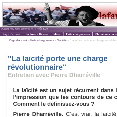
Aujourd'hui, nous sommes le :
7 Août 2026
Page d'accueil
La faute à Diderot
Idées
Faits et arguments
Chroniques du t
Page d'accueil
»
Faits et arguments
»
Société
» "La laïcité porte une charge révolutio
"La laïcité porte une charge
révolutionnaire"
Entretien avec Pierre Dharréville
La laïcité est un sujet récurrent dans
l’impression que les contours de ce 
Comment le définissez-vous ?
Pierre Dharréville.
C’est vrai, la laïcit