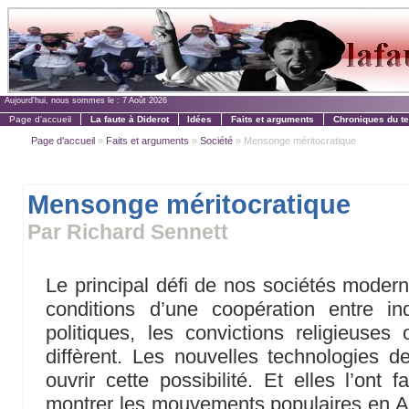
Aujourd'hui, nous sommes le :
7 Août 2026
Page d'accueil
La faute à Diderot
Idées
Faits et arguments
Chroniques du t
Page d'accueil
»
Faits et arguments
»
Société
» Mensonge méritocratique
Mensonge méritocratique
Par Richard Sennett
Le principal défi de nos sociétés modern
conditions d’une coopération entre in
politiques, les convictions religieuses 
diffèrent. Les nouvelles technologies 
ouvrir cette possibilité. Et elles l’ont
montrer les mouvements populaires en A