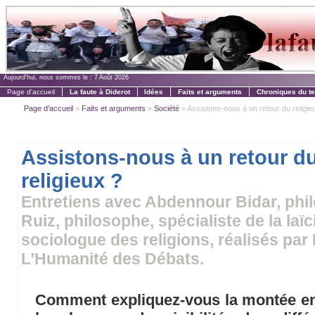
Aujourd'hui, nous sommes le :
7 Août 2026
Page d'accueil
La faute à Diderot
Idées
Faits et arguments
Chroniques du t
Page d'accueil
»
Faits et arguments
»
Société
» Assistons-nous à un retour du religie
Assistons-nous à un retour d
religieux ?
Entretiens avec Abdennour Bidar, phi
Ruiz, philosophe, spécialiste de la laï
sociologue des religions, réalisés par
L’Humanité des Débats.
Comment expliquez-vous la montée en