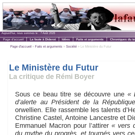
Aujourd'hui, nous sommes le :
7 Août 2026
Page d'accueil
La faute à Diderot
Idées
Faits et arguments
Chroniques du t
Page d'accueil
»
Faits et arguments
»
Société
» Le Ministère du Futur
Le Ministère du Futur
La critique de Rémi Boyer
Sous ce beau titre se découvre une
« 
d’alerte au Président de la Républiqu
orwellien. Elle rassemble les talents d’H
Christine Castel, Antoine Lancestre et Di
Emmanuel Macron pour l’attirer
« vers 
du mythe du progrès, et tournés vers ceu