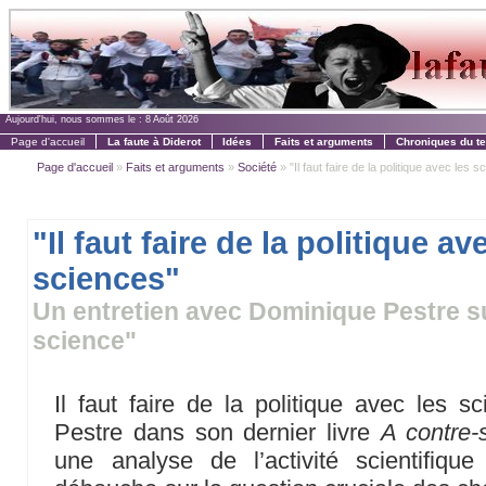
Aujourd'hui, nous sommes le :
8 Août 2026
Page d'accueil
La faute à Diderot
Idées
Faits et arguments
Chroniques du t
Page d'accueil
»
Faits et arguments
»
Société
» "Il faut faire de la politique avec les 
"Il faut faire de la politique av
sciences"
Un entretien avec Dominique Pestre su
science"
Il faut faire de la politique avec les s
Pestre dans son dernier livre
A contre-
une analyse de l’activité scientifiqu