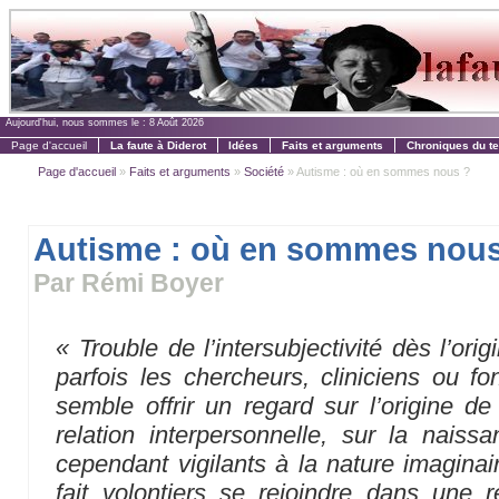
Aujourd'hui, nous sommes le :
8 Août 2026
Page d'accueil
La faute à Diderot
Idées
Faits et arguments
Chroniques du t
Page d'accueil
»
Faits et arguments
»
Société
» Autisme : où en sommes nous ?
Autisme : où en sommes nou
Par Rémi Boyer
« Trouble de l’intersubjectivité dès l’orig
parfois les chercheurs, cliniciens ou fo
semble offrir un regard sur l’origine de
relation interpersonnelle, sur la nais
cependant vigilants à la nature imaginair
fait volontiers se rejoindre dans une 