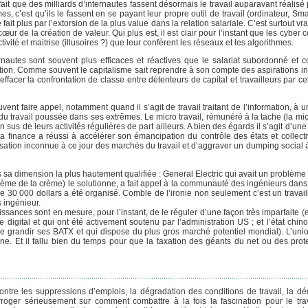
fait que des milliards d’internautes fassent désormais le travail auparavant réalisé 
s, c’est qu’ils le fassent en se payant leur propre outil de travail (ordinateur, Sm
ait plus par l’extorsion de la plus value dans la relation salariale. C’est surtout vrai
cœur de la création de valeur. Qui plus est, il est clair pour l’instant que les cybe
ivité et maitrise (illusoires ?) que leur confèrent les réseaux et les algorithmes.
utes sont souvent plus efficaces et réactives que le salariat subordonné et co
tion. Comme souvent le capitalisme sait reprendre à son compte des aspirations ind
’effacer la confrontation de classe entre détenteurs de capital et travailleurs par cel
nt faire appel, notamment quand il s’agit de travail traitant de l’information, à 
 du travail poussée dans ses extrêmes. Le micro travail, rémunéré à la tache (la mic
 sus de leurs activités régulières de part ailleurs. A bien des égards il s’agit d’un
a finance a réussi à accélérer son émancipation du contrôle des états et collecti
xibilisation inconnue à ce jour des marchés du travail et d’aggraver un dumping social 
sa dimension la plus hautement qualifiée : General Electric qui avait un problème
 crème de la crème) le solutionne, a fait appel à la communauté des ingénieurs dan
30 000 dollars a été organisé. Comble de l’ironie non seulement c’est un travaill
s ingénieur.
ances sont en mesure, pour l’instant, de le réguler d’une façon très imparfaite (e
digital et qui ont été activement soutenu par l’administration US ; et l’état chin
re grandir ses BATX et qui dispose du plus gros marché potentiel mondial). L’un
ne. Et il fallu bien du temps pour que la taxation des géants du net ou des prote
ntre les suppressions d’emplois, la dégradation des conditions de travail, la déq
terroger sérieusement sur comment combattre à la fois la fascination pour le trava