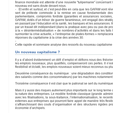
finance mondiale est atteinte d’une nouvelle "tulipemanie" concernant l
nouveau est sans doute devant nous.
- Et enfin et surtout, et c’est peut-être en cela que les GAFAM vont rév
sert de prétexte commode à la remise en cause fondamentale des ins
parlementaire, compromis fordiste (garanties et assurances sociales,
GAFAM, dotés d’un trésor de guerre faramineux, ont engagé des stratég
en passant par l’éducation et la santé, les banques et les assurances. Il
par un travail dit indépendant (dans la pratique avec peu ou pas de pro
à la « désintermédiatisation » de nombres d’activités et dans les faits
surmonter la crise actuelle, « l’entreprise de plates-formes » remplace
réponses du capitalisme à la crise des années 30.
-
Cette rapide et sommaire analyse des ressorts du nouveau capitalisme 
Un nouveau capitalisme ?
Il y a d’abord évidemment un défi d’emploi et défions nous des théories
les emplois nouveaux, plus qualifiés, compenseront ces pertes. Il n’es
flexibilisé et éclaté, les emplois nouveaux soient mieux reconnus ou plu
Deuxième conséquence du numérique : une dégradation des conditions d
des salariés comme des consommateurs) par les machines notamment l
Troisième conséquence il est clair que le patronat se sert du numérique 
Mais il y aussi des risques autrement plus importants sur le long term
la nature des entreprises. Le modèle fordiste classique (grande admin
avec les filialisations, la sous-traitance, l’internationalisation, le re
externes aux entreprises qui pourront faire appel de manière très flexi
s’affranchissant des couts d’organisation et des structures rigides p
économie d’archipels.