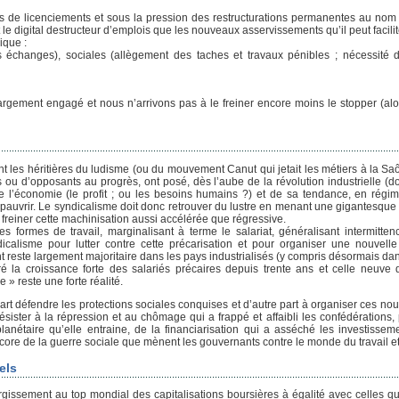
ns de licenciements et sous la pression des restructurations permanentes au nom 
le digital destructeur d’emplois que les nouveaux asservissements qu’il peut facilit
ique :
échanges), sociales (allègement des taches et travaux pénibles ; nécessité d
argement engagé et nous n’arrivons pas à le freiner encore moins le stopper (alo
nt les héritières du ludisme (ou du mouvement Canut qui jetait les métiers à la Sa
 ou d’opposants au progrès, ont posé, dès l’aube de la révolution industrielle (d
de l’économie (le profit ; ou les besoins humains ?) et de sa tendance, en régime
appauvrir. Le syndicalisme doit donc retrouver du lustre en menant une gigantesque 
et freiner cette machinisation aussi accélérée que régressive.
 formes de travail, marginalisant à terme le salariat, généralisant intermittenc
icalisme pour lutter contre cette précarisation et pour organiser une nouvell
ment reste largement majoritaire dans les pays industrialisés (y compris désormais d
ré la croissance forte des salariés précaires depuis trente ans et celle neuve d
 » reste une forte réalité.
art défendre les protections sociales conquises et d’autre part à organiser ces no
sister à la répression et au chômage qui a frappé et affaibli les confédérations, 
nétaire qu’elle entraine, de la financiarisation qui a asséché les investisseme
ncore de la guerre sociale que mènent les gouvernants contre le monde du travail et
els
gissement au top mondial des capitalisations boursières à égalité avec celles qu