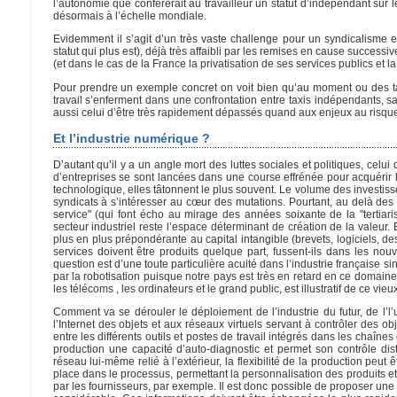
l’autonomie que conférerait au travailleur un statut d’indépendant sur l
désormais à l’échelle mondiale.
Evidemment il s’agit d’un très vaste challenge pour un syndicalisme enc
statut qui plus est), déjà très affaibli par les remises en cause successi
(et dans le cas de la France la privatisation de ses services publics et la
Pour prendre un exemple concret on voit bien qu’au moment ou des ta
travail s’enferment dans une confrontation entre taxis indépendants, s
aussi celui d’être très rapidement dépassés quand aux enjeux au risqu
Et l’industrie numérique ?
D’autant qu’il y a un angle mort des luttes sociales et politiques, celu
d’entreprises se sont lancées dans une course effrénée pour acquérir les 
technologique, elles tâtonnent le plus souvent. Le volume des investiss
syndicats à s’intéresser au cœur des mutations. Pourtant, au delà de
service" (qui font écho au mirage des années soixante de la "tertiarisa
secteur industriel reste l’espace déterminant de création de la valeur.
plus en plus prépondérante au capital intangible (brevets, logiciels, de
services doivent être produits quelque part, fussent-ils dans les no
question est d’une toute particulière acuité dans l’industrie française
par la robotisation puisque notre pays est très en retard en ce domain
les télécoms , les ordinateurs et le grand public, est illustratif de ce vie
Comment va se dérouler le déploiement de l’industrie du futur, de l’l
l’Internet des objets et aux réseaux virtuels servant à contrôler des o
entre les différents outils et postes de travail intégrés dans les chaîn
production une capacité d’auto-diagnostic et permet son contrôle dis
réseau lui-même relié à l’extérieur, la flexibilité de la production pe
place dans le processus, permettant la personnalisation des produits et
par les fournisseurs, par exemple. Il est donc possible de proposer une 