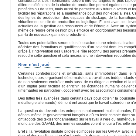
considérable. Ces informations doivent être échangées le plus rapide
différents éléments de la chaîne de production permet également de pro
procédés ou de tests, mais aussi de permettre aux futurs ouvriers et t
faciliter les réparations et la maintenance pour des non-spécialistes. 
des lignes de production, des espaces de stockage, de la transitique,
virtuellement un site de production ou logistique. Et ceci avant tout i
actuelles de la gestion des ressources et de l’énergie. Avec un sys
même de rendre cette gestion plus efficace en coordonnant les besoins e
par-là de nouveaux gains de productivité.
Toutes ces potentialités seront-elles l’occasion d’une réindutrialisatio
décisive des formations et qualifications d’un salariat dont les comp
grâce à l’intervention des usagers, le rôle reconnu des parties prena
résoudre cette question et cela nécessite une intervention redoublée du 
Rien n’est joué
Certaines confédérations et syndicats, sans s’immobiliser dans le 
technologiques, organisent désormais les « travailleurs indépendants ».
de non seulement contrôler mais aussi de co diriger la création et la 
d’un digital pour faciliter et enrichir les échanges humains devien
(internautes en particulier), coopèrent avec les associations consumérist
Des luttes très avancées dans certains pays pour obtenir la poursuit
métallurgie allemande), démontrent aussi que le travail subordonné n’
La question du devenir des entreprises notamment multinationales, l’i
débats, même le gouvernement français a dû en tenir compte dans sa 
ont adopté des textes fondamentaux sur le travail à l’ère du numérique 
mondiale des GAFAM, des normes sociales voient le jour à l’échelle mo
Bref si la révolution digitale pilotée et imposée par les GAFAM avec le 
états et des syndicats, rien n’est perdu. L’extravagante capitalisation d