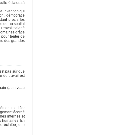
bulle éclatera à
ne invention qui
ion, démocratie
tant précis les
e ou au spatial
 travail salarié
 domaines grâce
, pour tenter de
 une des grandes
’est pas sûr que
 du travail est
main (au niveau
.
dément modifier
argement écorné
rmes internes et
ces humaines. En
se éclatée, une