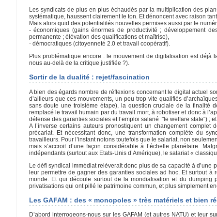
Les syndicats de plus en plus échaudés par la multiplication des pla
systématique, haussent clairement le ton. Et dénoncent avec raison tant 
Mais alors quid des potentialités nouvelles permises aussi par le numér
- économiques (gains énormes de productivité ; développement des 
permanente ; élévation des qualifications et maîtrise),
- démocratiques (citoyenneté 2.0 et travail coopératif).
Plus problématique encore : le mouvement de digitalisation est déjà l
nous au-delà de la critique justifiée ?).
Sortir de la dualité : rejet/fascination
A bien des égards nombre de réflexions concernant le digital actuel so
d’ailleurs que ces mouvements, un peu trop vite qualifiés d’archaïques
sans doute une troisième étape), la question cruciale de la finalité 
remplacé le travail humain par du travail mort, à robotiser et donc à l’
défense des garanties sociales et l’emploi salarié ’"le welfare state") ; 
A l’inverse certains auteurs pronostiquent un changement complet des
précariat. Et nécessitant donc, une transformation complète du synd
travailleurs. Pour l’instant notons toutefois que le salariat, non seule
mais s’accroit d’une façon considérable à l’échelle planétaire. Malg
indépendants (surtout aux Etats-Unis d’Amérique), le salariat « classique
Le défi syndical immédiat relèverait donc plus de sa capacité à d’une p
leur permettre de gagner des garanties sociales ad hoc. Et surtout à ré
monde. Et qui découle surtout de la mondialisation et du dumping pla
privatisations qui ont pillé le patrimoine commun, et plus simplement e
Les GAFAM : des « monopoles » très matériels et bien ré
D’abord interrogeons-nous sur les GAFAM (et autres NATU) et leur sur