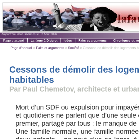
Aujourd'hui, nous sommes le :
6 Août 2026
Page d'accueil
La faute à Diderot
Idées
Faits et arguments
Chroniques du t
Page d'accueil
»
Faits et arguments
»
Société
» Cessons de démolir des logements h
Cessons de démolir des loge
habitables
Par Paul Chemetov, architecte et urba
Mort d’un SDF ou expulsion pour impayés,
et quotidiens ne parlent que d’une seule
premier, partagé par tous : le manque de
Une famille normale, une famille normée 