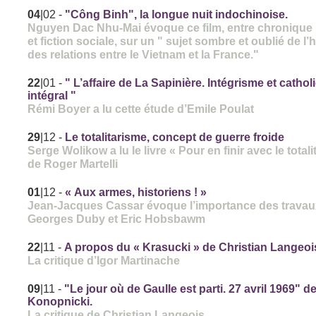
04
|02
-
"Công Binh", la longue nuit indochinoise.
Nguyen Dac Nhu-Mai évoque ce film, entre chronique 
et fiction sociale, sur un " sujet sombre et oublié de l’h
des relations entre le Vietnam et la France."
22
|01
-
" L’affaire de La Sapinière. Intégrisme et catho
intégral "
Rémi Boyer a lu cette étude d’Emile Poulat
29
|12
-
Le totalitarisme, concept de guerre froide
Serge Wolikow a lu le livre « Pour en finir avec le totali
de Roger Martelli
01
|12
-
« Aux armes, historiens ! »
Jean-Jacques Cassar évoque l’importance des travau
Georges Duby et Eric Hobsbawm
22
|11
-
A propos du « Krasucki » de Christian Langeoi
La critique d’Igor Martinache
09
|11
-
"Le jour où de Gaulle est parti. 27 avril 1969" 
Konopnicki.
La critique de Christian Langeois