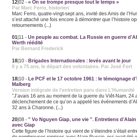
12
|02
-
« On se trompe presque tout le temps »
Par Marc Ferro, historien
Marc Ferro, quatre-vingt-sept ans, invité des Amis de l’Hu
s’est attaché une fois encore à démontrer que l’histoire o
retournements (...)
01
|11
-
Un peuple au combat. La Russie en guerre d’A
Werth réédité
Par Bernard Frederick
18
|10
-
Brigades Internationales : levés avant le jour
Il y a 75 ans, le départ des volontaires. Par José Fort
18
|10
-
Le PCF et le 17 octobre 1961 : le témoignage d
Malberg
Version intégrale de l’entretien paru dans L’Humanité
"J’avais 16 ans au moment de la guerre du Viêt-Nam, 24 a
déclenchement de ce qu’on a appelé les événements d’Alg
32 ans à Charonne. (...)
20
|08
-
" Vo Nguyen Giap, une vie ". Entretiens d’Alai
avec Giap
Cette figure de l’histoire qui vient de s’éteindre s’était ent
de nombreuses reprises avec Alain Ruscio, qui avait été