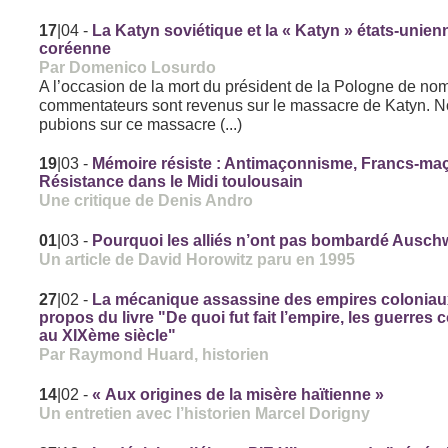
17
|04
-
La Katyn soviétique et la « Katyn » états-unien
coréenne
Par Domenico Losurdo
A l’occasion de la mort du président de la Pologne de no
commentateurs sont revenus sur le massacre de Katyn. 
pubions sur ce massacre (...)
19
|03
-
Mémoire résiste : Antimaçonnisme, Francs-ma
Résistance dans le Midi toulousain
Une critique de Denis Andro
01
|03
-
Pourquoi les alliés n’ont pas bombardé Auschw
Un article de David Horowitz paru en 1995
27
|02
-
La mécanique assassine des empires coloniaux
propos du livre "De quoi fut fait l’empire, les guerres 
au XIXème siècle"
Par Raymond Huard, historien
14
|02
-
« Aux origines de la misère haïtienne »
Un entretien avec l’historien Marcel Dorigny