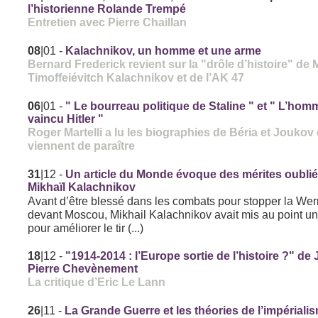
l’historienne Rolande Trempé
Entretien avec Pierre Chaillan
08
|01
-
Kalachnikov, un homme et une arme
Bernard Frederick revient sur la "drôle d’histoire" de 
Timoffeiévitch Kalachnikov et de l’AK 47
06
|01
-
" Le bourreau politique de Staline " et " L’hom
vaincu Hitler "
Roger Martelli a lu les biographies de Béria et Joukov
viennent de paraître
31
|12
-
Un article du Monde évoque des mérites oubli
Mikhaïl Kalachnikov
Avant d’être blessé dans les combats pour stopper la We
devant Moscou, Mikhail Kalachnikov avait mis au point u
pour améliorer le tir (...)
18
|12
-
"1914-2014 : l’Europe sortie de l’histoire ?" de
Pierre Chevènement
La critique d’Eric Le Lann
26
|11
-
La Grande Guerre et les théories de l’impériali