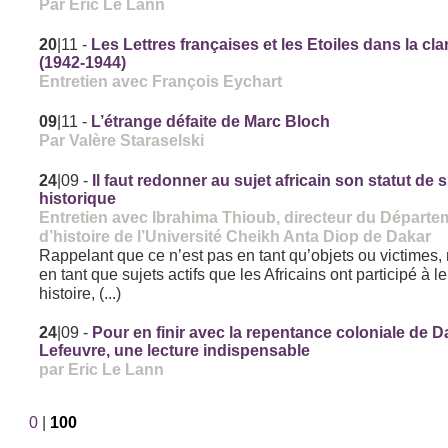
Par Eric Le Lann
20
|11
-
Les Lettres françaises et les Etoiles dans la cla
(1942-1944)
Entretien avec François Eychart
09
|11
-
L’étrange défaite de Marc Bloch
Par Valère Staraselski
24
|09
-
Il faut redonner au sujet africain son statut de s
historique
Entretien avec Ibrahima Thioub, directeur du Départe
d’histoire de l’Université Cheikh Anta Diop de Dakar
Rappelant que ce n’est pas en tant qu’objets ou victimes,
en tant que sujets actifs que les Africains ont participé à l
histoire, (...)
24
|09
-
Pour en finir avec la repentance coloniale de D
Lefeuvre, une lecture indispensable
par Eric Le Lann
0
|
100