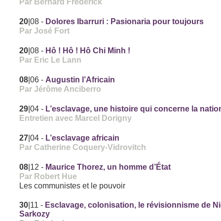
Par Bernard Frederick
20
|08
-
Dolores Ibarruri : Pasionaria pour toujours
Par José Fort
20
|08
-
Hô ! Hô ! Hô Chi Minh !
Par Eric Le Lann
08
|06
-
Augustin l’Africain
Par Jérôme Anciberro
29
|04
-
L’esclavage, une histoire qui concerne la natio
Entretien avec Marcel Dorigny
27
|04
-
L’esclavage africain
Par Catherine Coquery-Vidrovitch
08
|12
-
Maurice Thorez, un homme d’État
Par Robert Hue
Les communistes et le pouvoir
30
|11
-
Esclavage, colonisation, le révisionnisme de N
Sarkozy