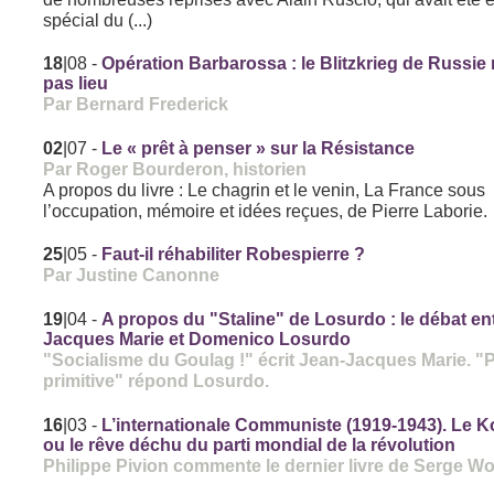
spécial du (...)
18
|08
-
Opération Barbarossa : le Blitzkrieg de Russie
pas lieu
Par Bernard Frederick
02
|07
-
Le « prêt à penser » sur la Résistance
Par Roger Bourderon, historien
A propos du livre : Le chagrin et le venin, La France sous
l’occupation, mémoire et idées reçues, de Pierre Laborie.
25
|05
-
Faut-il réhabiliter Robespierre ?
Par Justine Canonne
19
|04
-
A propos du "Staline" de Losurdo : le débat en
Jacques Marie et Domenico Losurdo
"Socialisme du Goulag !" écrit Jean-Jacques Marie. 
primitive" répond Losurdo.
16
|03
-
L’internationale Communiste (1919-1943). Le 
ou le rêve déchu du parti mondial de la révolution
Philippe Pivion commente le dernier livre de Serge W