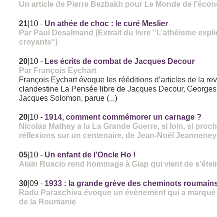
Un article de Pierre Bezbakh pour Le Monde de l’éco
21
|10
-
Un athée de choc : le curé Meslier
Par Paul Desalmand (Extrait du livre "L’athéisme expl
croyants")
20
|10
-
Les écrits de combat de Jacques Decour
Par François Eychart
François Eychart évoque les rééditions d’articles de la re
clandestine La Pensée libre de Jacques Decour, Georges 
Jacques Solomon, parue (...)
20
|10
-
1914, comment commémorer un carnage ?
Nicolas Mathey a lu La Grande Guerre, si loin, si proch
réflexions sur un centenaire, de Jean-Noël Jeanneney
05
|10
-
Un enfant de l’Oncle Ho !
Alain Ruscio rend hommage à Giap qui vient de s’étei
30
|09
-
1933 : la grande grève des cheminots roumain
Radu Paraschiva évoque un évènement qui a marqué l
de la Roumanie