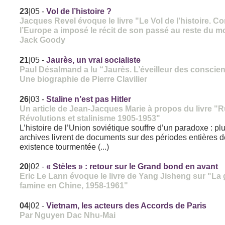
23
|05
-
Vol de l’histoire ?
Jacques Revel évoque le livre "Le Vol de l’histoire. 
l’Europe a imposé le récit de son passé au reste du 
Jack Goody
21
|05
-
Jaurès, un vrai socialiste
Paul Désalmand a lu “Jaurès. L’éveilleur des conscie
Une biographie de Pierre Clavilier
26
|03
-
Staline n’est pas Hitler
Un article de Jean-Jacques Marie à propos du livre "R
Révolutions et stalinisme 1905-1953"
L’histoire de l’Union soviétique souffre d’un paradoxe : pl
archives livrent de documents sur des périodes entières 
existence tourmentée (...)
20
|02
-
« Stèles » : retour sur le Grand bond en avant
Eric Le Lann évoque le livre de Yang Jisheng sur "La
famine en Chine, 1958-1961"
04
|02
-
Vietnam, les acteurs des Accords de Paris
Par Nguyen Dac Nhu-Mai