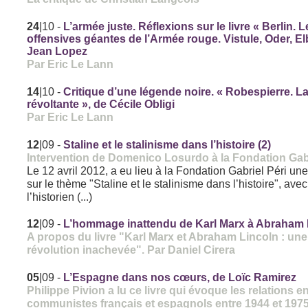
24
|10
-
L’armée juste. Réflexions sur le livre « Berlin. 
offensives géantes de l’Armée rouge. Vistule, Oder, El
Jean Lopez
Par Eric Le Lann
14
|10
-
Critique d’une légende noire. « Robespierre. La
révoltante », de Cécile Obligi
Par Eric Le Lann
12
|09
-
Staline et le stalinisme dans l’histoire (2)
Intervention de Domenico Losurdo à la Fondation Gabr
Le 12 avril 2012, a eu lieu à la Fondation Gabriel Péri un
sur le thème "Staline et le stalinisme dans l’histoire", avec
l’historien (...)
12
|09
-
L’hommage inattendu de Karl Marx à Abraham 
A propos du livre "Karl Marx et Abraham Lincoln : une
révolution inachevée". Par Daniel Cirera
05
|09
-
L’Espagne dans nos cœurs, de Loïc Ramirez
Philippe Pivion a lu ce livre qui évoque les relations e
communistes français et espagnols entre 1944 et 197