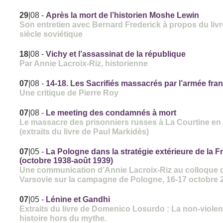
29
|08
-
Après la mort de l’historien Moshe Lewin
Son entretien avec Bernard Frederick à propos du liv
siècle soviétique
18
|08
-
Vichy et l’assassinat de la république
Par Annie Lacroix-Riz, historienne
07
|08
-
14-18. Les Sacrifiés massacrés par l’armée fra
Une critique de Pierre Roy
07
|08
-
Le meeting des condamnés à mort
Le massacre des prisonniers russes à La Courtine en
(extraits du livre de Paul Markidès)
07
|05
-
La Pologne dans la stratégie extérieure de la F
(octobre 1938-août 1939)
Une communication d’Annie Lacroix-Riz au colloque 
Varsovie sur la campagne de Pologne, 16-17 octobre 
07
|05
-
Lénine et Gandhi
Extraits du livre de Domenico Losurdo : La non-viole
histoire hors du mythe.