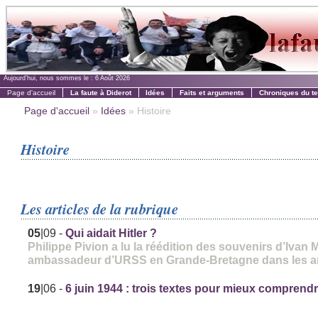
Aujourd'hui, nous sommes le :
6 Août 2026
Page d'accueil
La faute à Diderot
Idées
Faits et arguments
Chroniques du t
Page d'accueil
»
Idées
» Histoire
Histoire
Les articles de la rubrique
05
|09
-
Qui aidait Hitler ?
Philippe Pivion a lu la réédition des souvenirs d’Ivan M
ambassadeur d’URSS en Grande-Bretagne dans les a
19
|06
-
6 juin 1944 : trois textes pour mieux comprend