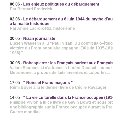
06
|06
-
Les enjeux politiques du débarquement
Par Bernard Frederick
02
|06
-
Le débarquement du 6 juin 1944 du mythe d’au
à la réalité historique
Par Annie Lacroix-Riz, historienne
30
|05
-
Nizan journaliste
Lucien Wasselin a lu "Paul Nizan, Du conflit italo-éthio
victoire du Front populaire espagnol (30 juin 1935-18 ju
1936)."
30
|05
-
Robespierre : les Français parlent aux Françai
Valère Staraselski s’adresse à Lorànt Deutsch, auteur
Métronome, à propos de faits inventés et colportés...
17
|05
-
" Noirs et Franc-maçons "
Rémi Boyer a lu le dernier livre de Cécile Ravauger
14
|05
-
" La vie culturelle dans la France occupée (191
Philippe Pivion a lu ce livre de Gavin Bowd et nous p
une bibliographie sur la France occupée durant la Pr
Guerre mondiale