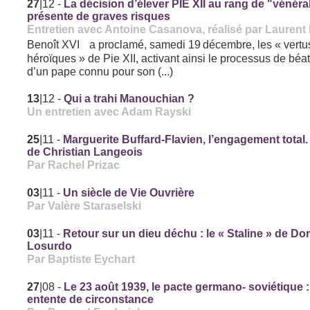
27
|12
-
La décision d’élever PIE XII au rang de "vénéra
présente de graves risques
Entretien avec Antoine Casanova, réalisé par Laurent 
Benoît XVI a proclamé, samedi 19 décembre, les « vertu
héroïques » de Pie XII, activant ainsi le processus de béat
d’un pape connu pour son (...)
13
|12
-
Qui a trahi Manouchian ?
Un entretien avec Adam Rayski
25
|11
-
Marguerite Buffard-Flavien, l’engagement total.
de Christian Langeois
Par Rachel Prizac
03
|11
-
Un siècle de Vie Ouvrière
Par Valère Staraselski
03
|11
-
Retour sur un dieu déchu : le « Staline » de D
Losurdo
Par Baptiste Eychart
27
|08
-
Le 23 août 1939, le pacte germano- soviétique 
entente de circonstance