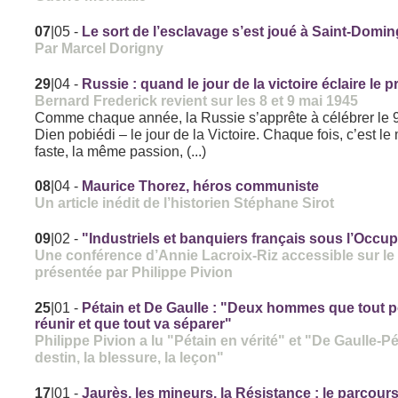
07
|05
-
Le sort de l’esclavage s’est joué à Saint-Domi
Par Marcel Dorigny
29
|04
-
Russie : quand le jour de la victoire éclaire le 
Bernard Frederick revient sur les 8 et 9 mai 1945
Comme chaque année, la Russie s’apprête à célébrer le 9
Dien pobiédi – le jour de la Victoire. Chaque fois, c’est l
faste, la même passion, (...)
08
|04
-
Maurice Thorez, héros communiste
Un article inédit de l’historien Stéphane Sirot
09
|02
-
"Industriels et banquiers français sous l’Occu
Une conférence d’Annie Lacroix-Riz accessible sur le 
présentée par Philippe Pivion
25
|01
-
Pétain et De Gaulle : "Deux hommes que tout p
réunir et que tout va séparer"
Philippe Pivion a lu "Pétain en vérité" et "De Gaulle-Pé
destin, la blessure, la leçon"
17
|01
-
Jaurès, les mineurs, la Résistance : le parcour