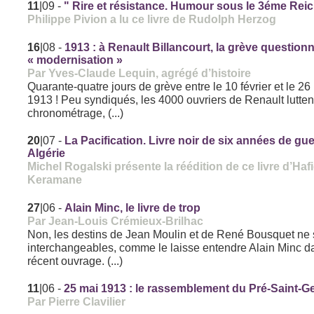
11
|09
-
" Rire et résistance. Humour sous le 3éme Reic
Philippe Pivion a lu ce livre de Rudolph Herzog
16
|08
-
1913 : à Renault Billancourt, la grève questionn
« modernisation »
Par Yves-Claude Lequin, agrégé d’histoire
Quarante-quatre jours de grève entre le 10 février et le 26
1913 ! Peu syndiqués, les 4000 ouvriers de Renault luttent
chronométrage, (...)
20
|07
-
La Pacification. Livre noir de six années de gu
Algérie
Michel Rogalski présente la réédition de ce livre d’Haf
Keramane
27
|06
-
Alain Minc, le livre de trop
Par Jean-Louis Crémieux-Brilhac
Non, les destins de Jean Moulin et de René Bousquet ne 
interchangeables, comme le laisse entendre Alain Minc d
récent ouvrage. (...)
11
|06
-
25 mai 1913 : le rassemblement du Pré-Saint-G
Par Pierre Clavilier