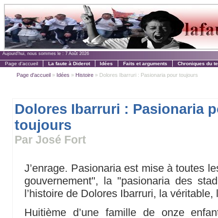
Aujourd'hui, nous sommes le :
7 Août 2026
Page d'accueil
La faute à Diderot
Idées
Faits et arguments
Chroniques du t
Page d'accueil
»
Idées
»
Histoire
» Dolores Ibarruri : Pasionaria pour toujours
Dolores Ibarruri : Pasionaria 
toujours
Par José Fort
J’enrage. Pasionaria est mise à toutes l
gouvernement", la "pasionaria des stades
l’histoire de Dolores Ibarruri, la véritable
Huitième d’une famille de onze enfants,