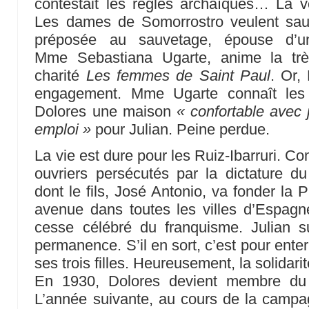
contestait les règles archaïques… La 
Les dames de Somorrostro veulent sauv
préposée au sauvetage, épouse d’un
Mme Sebastiana Ugarte, anime la trè
charité
Les femmes de Saint Paul
. Or,
engagement. Mme Ugarte connaît les f
Dolores une maison
« confortable avec 
emploi »
pour Julian. Peine perdue.
La vie est dure pour les Ruiz-Ibarruri. C
ouvriers persécutés par la dictature d
dont le fils, José Antonio, va fonder la 
avenue dans toutes les villes d’Espa
cesse célébré du franquisme. Julian s
permanence. S’il en sort, c’est pour ente
ses trois filles. Heureusement, la solidarit
En 1930, Dolores devient membre du
L’année suivante, au cours de la campa