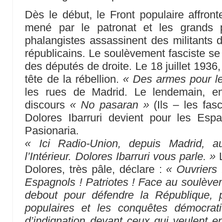
Dès le début, le Front populaire affro
mené par le patronat et les grands pr
phalangistes assassinent des militants d
républicains. Le soulèvement fasciste se
des députés de droite. Le 18 juillet 1936
tête de la rébellion.
« Des armes pour le
les rues de Madrid. Le lendemain, e
discours
« No pasaran »
(Ils – les fas
Dolores Ibarruri devient pour les Esp
Pasionaria.
« Ici Radio-Union, depuis Madrid, a
l’Intérieur. Dolores Ibarruri vous parle. »
L
Dolores, très pâle, déclare :
« Ouvriers 
Espagnols ! Patriotes ! Face au soulèveme
debout pour défendre la République, p
populaires et les conquêtes démocrat
d’indignation devant ceux qui veulent e