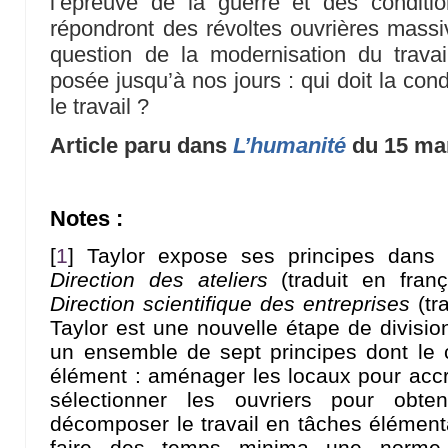
l’épreuve de la guerre et des conditio
répondront des révoltes ouvrières mass
question de la modernisation du travai
posée jusqu’à nos jours : qui doit la condu
le travail ?
Article paru dans
L’humanité
du 15 ma
Notes :
[
1
]
Taylor expose ses principes dans
Direction des ateliers
(traduit en fra
Direction scientifique des entreprises
(tr
Taylor est une nouvelle étape de division
un ensemble de sept principes dont le 
élément : aménager les locaux pour accroît
sélectionner les ouvriers pour obten
décomposer le travail en tâches élémenta
faire des temps minima une norme 