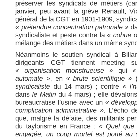
préserver les syndicats de métiers (car
janvier, peu avant la grève Renault, Vic
général de la CGT en 1901-1909, syndicali
« prétendue concentration patronale »
da
syndicaliste et peste contre la
« cohue o
mélange des métiers dans un même synd
Néanmoins le soutien syndical à Billa
dirigeants CGT tiennent meeting s
« organisation monstrueuse »
qui
«
automate »
, en
« brute scientifique »
(
syndicaliste
du 14 mars) ; contre
« l’
dans
le Matin
du 4 mars) ; elle dévaloris
bureaucratise l’usine avec un
« développ
complication administrative »
. L’écho d
que, malgré la défaite, des militants pe
du taylorisme en France :
« Quel que s
engagée, un coup mortel est porté au 