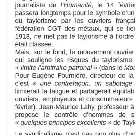
journaliste de
l’Humanité
, le 14 févri
passera longtemps pour le symbole d’un
du taylorisme par les ouvriers franç
fédération CGT des métaux, qui se tie
1913, ne met pas le taylorisme à l’ordre 
était classée.
Mais, sur le fond, le mouvement ouvrier
qui souligne les risques du taylorisme
« limite l’arbitraire patronal »
(dans le
Mou
Pour Eugène Fournière, directeur de l
c’est
« une contrefaçon, un sabotage
limiterait la fatigue et partagerait équit
ouvriers, employeurs et consommateurs 
février). Jean-Maurice Lahy, professeur à
propose le contrôle d’hommes de sc
« quelques principes excellents »
de Tayl
Le syndicalisme n’est pas non plus d’un