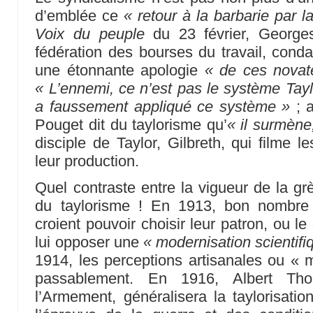
d’emblée ce
« retour à la barbarie par 
Voix du peuple
du 23 février, Georges
fédération des bourses du travail, con
une étonnante apologie
« de ces novate
« L’ennemi, ce n’est pas le système Taylo
a faussement appliqué ce système »
; a
Pouget dit du taylorisme qu’
« il surmène,
disciple de Taylor, Gilbreth, qui filme 
leur production.
Quel contraste entre la vigueur de la grè
du taylorisme ! En 1913, bon nombre d
croient pouvoir choisir leur patron, ou l
lui opposer une
« modernisation scientifi
1914, les perceptions artisanales ou « m
passablement. En 1916, Albert Th
l’Armement, généralisera la taylorisati