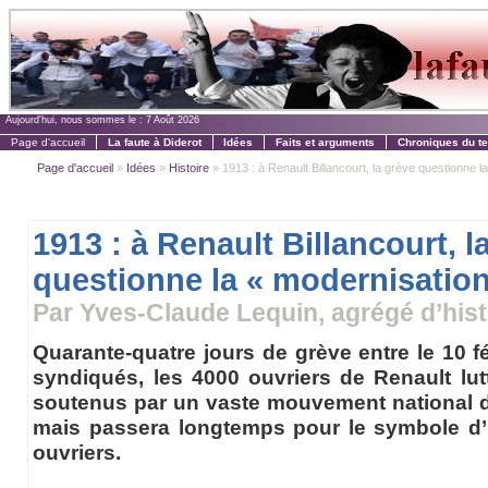
Aujourd'hui, nous sommes le :
7 Août 2026
Page d'accueil
La faute à Diderot
Idées
Faits et arguments
Chroniques du t
Page d'accueil
»
Idées
»
Histoire
» 1913 : à Renault Billancourt, la grève questionne la 
1913 : à Renault Billancourt, l
questionne la « modernisation
Par Yves-Claude Lequin, agrégé d’hist
Quarante-quatre jours de grève entre le 10 fé
syndiqués, les 4000 ouvriers de Renault lut
soutenus par un vaste mouvement national de
mais passera longtemps pour le symbole d’u
ouvriers.