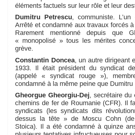
éléments factuels sur leur rôle et leur dest
Dumitru Petrescu
, communiste. L’un d
Arrêté et condamné aux travaux forcés à v
Rarement mentionné depuis que Gh
« monopolisé » tous les mérites concer
grève.
Constantin Doncea
, un autre dirigeant
1933. Il était président du syndicat 
(appelé « syndicat rouge »), memb
condamné à la même peine que Dumitru 
Gheorgue Gheorgiu-Dej
, secrétaire du
chemins de fer de Roumanie (CFR). Il fais
syndicats (les syndicats dits révolution
dessus la tête » de Moscu Cohn (d
Stoica). Il a été condamné à quinze an
plusieurs tentatives infructueuses pour sor