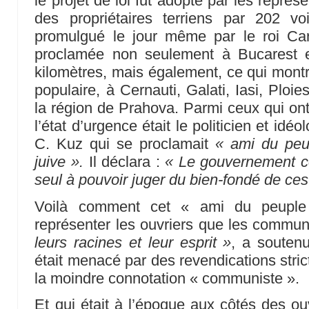
le projet de loi fut adopté par les représ
des propriétaires terriens par 202 v
promulgué le jour même par le roi Carol
proclamée non seulement à Bucarest 
kilomètres, mais également, ce qui mon
populaire, à Cernauti, Galati, Iasi, Ploie
la région de Prahova. Parmi ceux qui ont 
l’état d’urgence était le politicien et idé
C. Kuz qui se proclamait
« ami du peu
juive ».
Il déclara :
« Le gouvernement con
seul à pouvoir juger du bien-fondé de ce
Voilà comment cet « ami du peuple 
représenter les ouvriers que les commun
leurs racines et leur esprit »
, a soutenu
était menacé par des revendications str
la moindre connotation « communiste ».
Et qui était à l’époque aux côtés des ouv