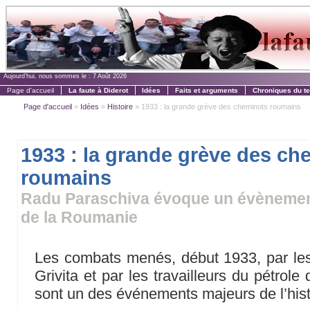
Aujourd'hui, nous sommes le :
7 Août 2026
Page d'accueil
La faute à Diderot
Idées
Faits et arguments
Chroniques du t
Page d'accueil
»
Idées
»
Histoire
» 1933 : la grande grève des cheminots roumains
1933 : la grande grève des ch
roumains
Radu Paraschiva évoque un évènement 
de la Roumanie
Les combats menés, début 1933, par les
Grivita et par les travailleurs du pétrole
sont un des événements majeurs de l’hist