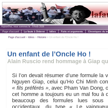
Aujourd'hui, nous sommes le :
9 Août 2026
Page d'accueil
La faute à Diderot
Idées
Faits et arguments
Chroniques du t
Page d'accueil
»
Idées
»
Histoire
» Un enfant de l’Oncle Ho !
Un enfant de l’Oncle Ho !
Alain Ruscio rend hommage à Giap qui 
Si l’on devait résumer d’une formule la v
Nguyen Giap, celui qu’Ho Chi Minh co
« fils préférés »
, avec Pham Van Dong, on 
cet homme a toujours eu un mal fou à dir
beaucoup des formules lues sous l
occidentaux, du type « Le vainque