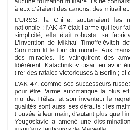
aucune formation militaire. Ils ne connai
à eux c’étaient des canons, des mitraille
L’URSS, la Chine, soutenaient les m
nationale : l’AK 47 était l’arme qui leur fa
simplicité, elle était robuste, sa fabri
L’invention de Mikhaïl Timoffeiévitch d
Son nom fit le tour du monde. Aux main
des miracles. Ils vainquirent des ar
libérèrent. Kalachnikov disait en avoir é
tirer des rafales victorieuses à Berlin ; elle
L’AK 47, comme ses successeurs russes 
pour être l’arme automatique la plus eff
monde. Hélas, et son inventeur le regrett
qualités sont aussi ses défauts : les malfra
trouvée à leur main, d’autant plus que l’
Yougoslavie a amené une dissiminatio
jusqu’aux faubourgs de Marseille.