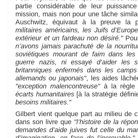
partie considérable de leur puissanc
mission, mais non pour une tâche simila
Auschwitz, équivaut à la preuve la 
militaires américains, les Juifs d’Europ
extérieur et un fardeau non désiré."
Pour
n’avons jamais parachuté de la nourritu
soviétiques mourant de faim dans les
guerre nazis, ni essayé d’aider les 
britanniques enfermés dans les camps
allemands ou japonais"
, les aides lâch
"exception malencontreuse"
à la règle 
écarts humanitaires
[à la stratégie défini
besoins militaires."
Gilbert vient quelque part au milieu de 
dans son livre que
"l’histoire de la rép
demandes d’aide juives fut celle du m
d’imagination, en face de l’incroyable."