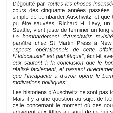
Dégoutté par
“toutes les choses insensé
cours des cinquante années passées sur
simple de bombarder Auschwitz, et que ta
pu être sauvées, Richard H. Levy, un i
Seattle, vient juste de terminer un long a
Le bombardement d’Auschwitz revisité
paraître chez St Martin Press à Ne
aspects opérationnels de cette affai
l’Holocauste" est pathétique"
, écrit-il av
eux sautent à la conclusion que le bo
réalisé facilement, et passent directemen
que l’incapacité à d’avoir opéré le bo
motivations politiques".
Les historiens d’Auschwitz ne sont pas t
Mais il y a une question au sujet de laqu
celle concernant le moment où des nouve
arrivèrent aux Alliés au sujet de ce qui 