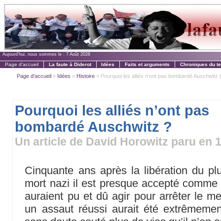
Aujourd'hui, nous sommes le :
7 Août 2026
Page d'accueil
La faute à Diderot
Idées
Faits et arguments
Chroniques du t
Page d'accueil
»
Idées
»
Histoire
» Pourquoi les alliés n’ont pas bombardé Auschwitz (
Pourquoi les alliés n’ont pas
bombardé Auschwitz ?
Un article de David Horowitz paru en 
Cinquante ans après la libération du p
mort nazi il est presque accepté comme un
auraient pu et dû agir pour arrêter le m
un assaut réussi aurait été extrêmemen