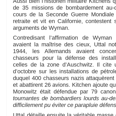
Aussi bien l’historien militaire Kitchens q
de 35 missions de bombardement au-d
cours de la Seconde Guerre Mondiale 
retraite et vit en Californie, contesten
arguments de Wyman.
Contredisant l’affirmation de Wyman 
avaient la maîtrise des cieux, Uttal n
1944, les Allemands avaient conce
chasseurs pour la défense des instal
celles de la zone d’Auschwitz. Il cit
d’octobre sur les installations de pétr
duquel 400 chasseurs nazis attaquèrent
et abattirent 26 avions. Kitchen ajoute que
Monowitz était défendue par 79 canon
tournantes de bombardiers lourds au-de
difficilement pu éviter ce parapluie défensi
Uttal détaille ensuite la véritable mass