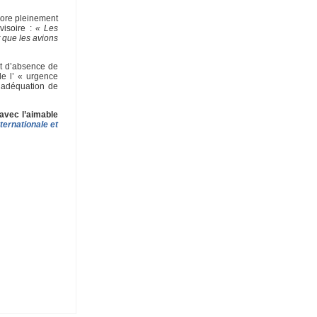
core pleinement
visoire :
« Les
t que les avions
nt d’absence de
e l’ « urgence
’inadéquation de
 avec l’aimable
nternationale et