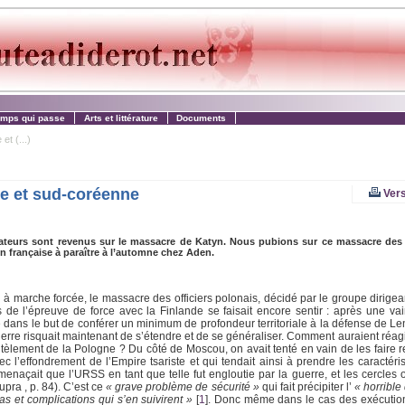
emps qui passe
Arts et littérature
Documents
et (...)
ne et sud-coréenne
Vers
eurs sont revenus sur le massacre de Katyn. Nous pubions sur ce massacre des ex
on française à paraître à l’automne chez Aden.
ion à marche forcée, le massacre des officiers polonais, décidé par le groupe dirigea
e l’épreuve de force avec la Finlande se faisait encore sentir : après une vai
 dans le but de conférer un minimum de profondeur territoriale à la défense de Len
uerre risquait maintenant de s’étendre et de se généraliser. Comment auraient réag
tèlement de la Pologne ? Du côté de Moscou, on avait tenté en vain de les faire re
vec l’effondrement de l’Empire tsariste et qui tendait ainsi à prendre les caractéri
il menaçait que l’URSS en tant que telle fut engloutie par la guerre, et les cercles
pra , p. 84). C’est ce
« grave problème de sécurité »
qui fait précipiter l’
« horrible
 et complications qui s’en suivirent »
[
1
]
. Donc même dans le cas des exécution