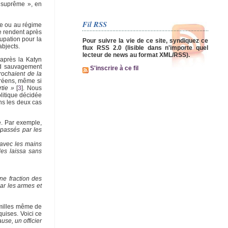
e suprême », en
Fil RSS
ine ou au régime
se rendent après
cupation pour la
Pour suivre la vie de ce site, syndiquez ce
abjects.
flux RSS 2.0 (lisible dans n'importe quel
lecteur de news au format XML/RSS).
 après la Katyn
rd sauvagement
S'inscrire à ce fil
rochaient de la
oréens, même si
tie »
[
3
]
. Nous
olitique décidée
ans les deux cas
le. Par exemple,
 passés par les
 avec les mains
les laissa sans
ne fraction des
ar les armes et
amilles même de
uises. Voici ce
use, un officier