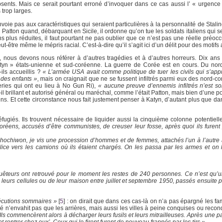
bsents. Mais ce serait pourtant erroné d’invoquer dans ce cas aussi l’ « urgenc
 trop larges.
nvoie pas aux caractéristiques qui seraient particulières à la personnalité de Stal
 Patton quand, débarquant en Sicile, il ordonne qu’on tue les soldats italiens qui 
ns plus réduites, il faut pourtant ne pas oublier que ce n’est pas une réelle préoc
être même le mépris racial. C’est-à-dire qu’il s’agit ici d’un délit pour des motifs 
nous devons nous référer à d’autres tragédies et à d’autres horreurs. Dix ans
atyn » états-unienne et sud-coréenne. La guerre de Corée est en cours. Du no
ils accueillis ?
« L’armée USA avait comme politique de tuer les civils qui s’app
 des enfants »
, mais on craignait que ne se fussent infiltrés parmi eux des nord-c
eries qui ont eu lieu à No Gun Ri),
« aucune preuve d’ennemis infiltrés n’est sor
l brillant et autorisé général ou maréchal, comme l’était Patton, mais bien d’une p
ens. Et cette circonstance nous fait justement penser à Katyn, d’autant plus que d
réfugiés. Ils trouvent nécessaire de liquider aussi la cinquième colonne potentiel
coréens, accusés d’être communistes, de creuser leur fosse, après quoi ils furent
hochiwon, je vis une procession d’hommes et de femmes, attachés l’un à l’autre
lice vers les camions où ils étaient chargés. On les passa par les armes et on 
teurs ont retrouvé pour le moment les restes de 240 personnes. Ce n’est qu’u
urs cellules ou de leur maison entre juillet et septembre 1950, passés ensuite p
écutions sommaires »
[
5
]
: on dirait que dans ces cas-là on n’a pas épargné les f
 n’envahit pas que les arrières, mais aussi les villes à peine conquises ou reconq
 Ils commencèrent alors à décharger leurs fusils et leurs mitrailleuses. Après une pa
 rentrer chez eux’. Ceux qui le firent furent de nouveau frappés par les tirs ».