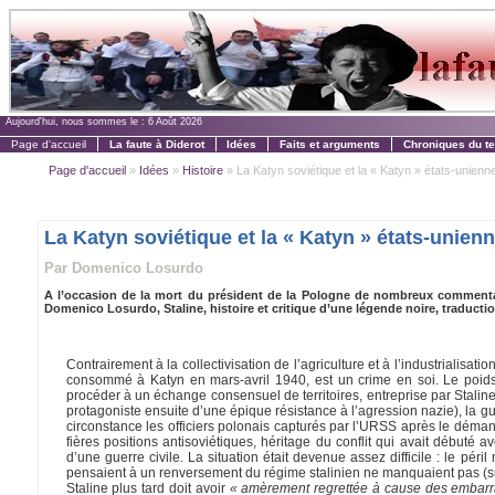
Aujourd'hui, nous sommes le :
6 Août 2026
Page d'accueil
La faute à Diderot
Idées
Faits et arguments
Chroniques du t
Page d'accueil
»
Idées
»
Histoire
» La Katyn soviétique et la « Katyn » états-unienne 
La Katyn soviétique et la « Katyn » états-unien
Par Domenico Losurdo
A l’occasion de la mort du président de la Pologne de nombreux commentat
Domenico Losurdo, Staline, histoire et critique d’une légende noire, traducti
Contrairement à la collectivisation de l’agriculture et à l’industrialisat
consommé à Katyn en mars-avril 1940, est un crime en soi. Le poids d
procéder à un échange consensuel de territoires, entreprise par Staline
protagoniste ensuite d’une épique résistance à l’agression nazie), la g
circonstance les officiers polonais capturés par l’URSS après le déman
fières positions antisoviétiques, héritage du conflit qui avait débuté a
d’une guerre civile. La situation était devenue assez difficile : le pér
pensaient à un renversement du régime stalinien ne manquaient pas (su
Staline plus tard doit avoir
« amèrement regrettée à cause des embarras