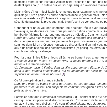
dilemmes moraux sur lesquels Walzer attire l’attention ne sont pas a
dilatant après coup un critère qui, en soi déjà, risque d’avoir des mailles
Mais, même s’il est injustifiable, le crime que nous examinons ici ne re
qu’il dirige. Qu’on pense au crime dont s’entache le général états-unien
une âpre résistance
[
2
]
. Même s’il s’agit ici d’une infamie de dimensio
sécurité du pays qui la provoque, mais bien l’esprit de vengeance ou peut-
Cependant si nous voulons chercher une analogie réelle avec Katyn, 
Soviétique, se déroule ce que nous pourrions définir comme la « K
bombardé fait irruption au sud une masse de réfugiés. Comment sont-
Corée du Sud »
: les victimes étaient
« pour la majorité des femmes et
dans l’enquête sur un des cas peut-être les plus documentés (les tu
sommes donc ici en présence non pas de dispositions d’un individu, fut-i
aux plus hauts niveaux des sommets militaires (et politiques) états-uni
c’est la sécurité qui est en jeu.
Pour la garantir, les USA et leurs alliés ne se bornent pas à tuer les 
« dans la ville de Taejon, en juillet 1950, la police ordonna à 1.700 
armes »
. Un témoin raconte :
Un dimanche matin, à l’aube, dans la ville apparemment déserte de C
dans le dos, frappés et bastonnés, qui se dirigeaient du poste de po
sépulture un ou deux miles plus loin
[
4
]
Ce fut une opération à grande échelle :
Dans une mine de cobalt proche de Daegu, au sud du pays, les enquê
présumés 3.500 détenus ou suspects de communisme qu’on a tirés de le
jetés au fond d’une mine.
Parfois ce sont des
« femmes et des enfants »
qui sont victimes d’
« ex
ceux qui sont soupçonnés d’être communiste. L’obsession de la sécurité
qui advint dans l’une d’elles :
« Ils nous dirent d’allumer nos cigarettes.
nous cria : ‘Ceux d’entre vous qui sont encore vivants peuvent se lever et