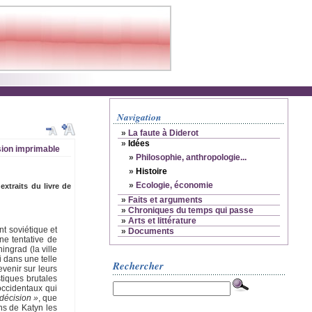
Navigation
»
La faute à Diderot
»
Idées
ion imprimable
»
Philosophie, anthropologie...
»
Histoire
»
Ecologie, économie
traits du livre de
»
Faits et arguments
»
Chroniques du temps qui passe
»
Arts et littérature
nt soviétique et
»
Documents
ne tentative de
ingrad (la ville
i dans une telle
Rechercher
venir sur leurs
stiques brutales
 occidentaux qui
 décision »
, que
s de Katyn les