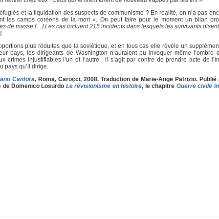
réfugiés et la liquidation des suspects de communisme ? En réalité, on n’a pas en
ent les camps coréens de la mort ». On peut faire pour le moment un bilan pro
ries de masse […].Les cas incluent 215 incidents dans lesquels les survivants disen
]
.
portions plus réduites que la soviétique, et en tous cas elle révèle un suppléme
leur pays, les dirigeants de Washington n’auraient pu invoquer même l’ombre d
x crimes injustifiables l’un et l’autre ; il s’agit par contre de prendre acte de l
pays qu’il dirige.
ciano Canfora
, Roma, Carocci, 2008. Traduction de Marie-Ange Patrizio. Publié
vre de Domenico Losurdo
Le révisionisme en histoire
, le chapitre
Guerre civile i