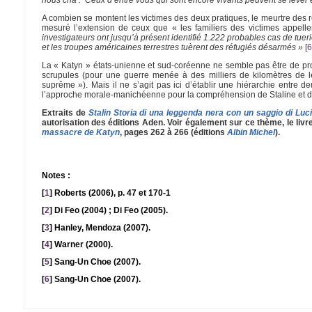
A combien se montent les victimes des deux pratiques, le meurtre des 
mesuré l’extension de ceux que « les familiers des victimes appell
investigateurs ont jusqu’à présent identifié 1.222 probables cas de tue
et les troupes américaines terrestres tuèrent des réfugiés désarmés »
[
6
La « Katyn » états-unienne et sud-coréenne ne semble pas être de pro
scrupules (pour une guerre menée à des milliers de kilomètres de 
suprême »). Mais il ne s’agit pas ici d’établir une hiérarchie entre deu
l’approche morale-manichéenne pour la compréhension de Staline et du 
Extraits de
Stalin Storia di una leggenda nera con un saggio di Lu
autorisation des éditions Aden. Voir également sur ce thème, le li
massacre de Katyn
, pages 262 à 266 (éditions
Albin Michel
).
Notes :
[
1
]
Roberts (2006), p. 47 et 170-1
[
2
]
Di Feo (2004) ; Di Feo (2005).
[
3
]
Hanley, Mendoza (2007).
[
4
]
Warner (2000).
[
5
]
Sang-Un Choe (2007).
[
6
]
Sang-Un Choe (2007).