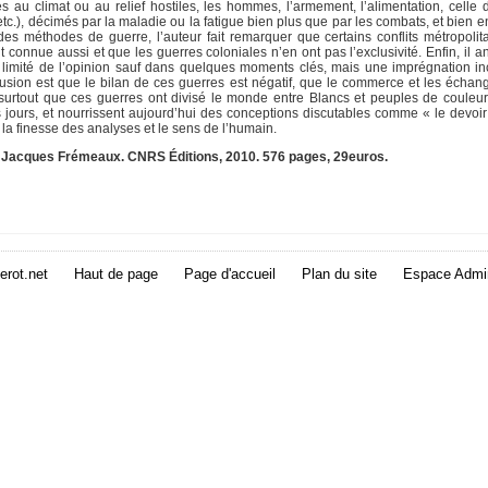
s au climat ou au relief hostiles, les hommes, l’armement, l’alimentation, celle
etc.), décimés par la maladie ou la fatigue bien plus que par les combats, et bien 
des méthodes de guerre, l’auteur fait remarquer que certains conflits métropolit
 connue aussi et que les guerres coloniales n’en ont pas l’exclusivité. Enfin, il 
rêt limité de l’opinion sauf dans quelques moments clés, mais une imprégnation i
clusion est que le bilan de ces guerres est négatif, que le commerce et les échan
urtout que ces guerres ont divisé le monde entre Blancs et peuples de couleur
jours, et nourrissent aujourd’hui des conceptions discutables comme « le devoir
n, la finesse des analyses et le sens de l’humain.
 De Jacques Frémeaux. CNRS Éditions, 2010. 576 pages, 29euros.
erot.net
Haut de page
Page d'accueil
Plan du site
Espace Admin