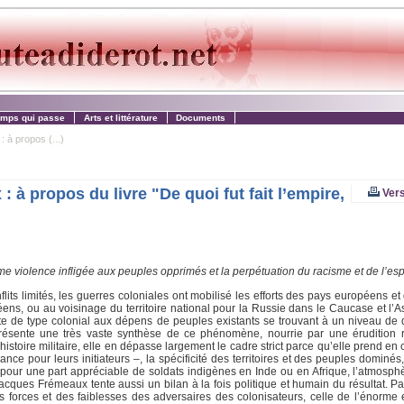
emps qui passe
Arts et littérature
Documents
 à propos (...)
à propos du livre "De quoi fut fait l’empire,
Vers
 violence infligée aux peuples opprimés et la perpétuation du racisme et de l’espr
its limités, les guerres coloniales ont mobilisé les efforts des pays européens et
ens, ou au voisinage du territoire national pour la Russie dans le Caucase et l’As
ête de type colonial aux dépens de peuples existants se trouvant à un niveau d
 présente une très vaste synthèse de ce phénomène, nourrie par une érudition 
stoire militaire, elle en dépasse largement le cadre strict parce qu’elle prend en
ce pour leurs initiateurs –, la spécificité des territoires et des peuples dominés
pour une part appréciable de soldats indigènes en Inde ou en Afrique, l’atmosph
acques Frémeaux tente aussi un bilan à la fois politique et humain du résultat. Pa
des forces et des faiblesses des adversaires des colonisateurs, celle de l’énorme e