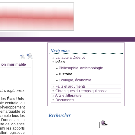
Navigation
»
La faute à Diderot
»
Idées
ion imprimable
»
Philosophie, anthropologie...
»
Histoire
»
Ecologie, économie
»
Faits et arguments
it d’ingérence.
»
Chroniques du temps qui passe
»
Arts et littérature
 des États-Unis.
»
Documents
ie centrale, ou
e développement
remarquable et
Rechercher
 compte tous les
, l’armement, la
ère de violence
rmi les apports
ffort logistique