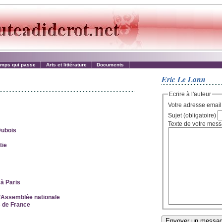
emps qui passe
Arts et littérature
Documents
Eric Le Lann
Ecrire à l'auteur
Sujet (obligatoire)
Dubois
tie
à Paris
l’Assemblée nationale
s de France