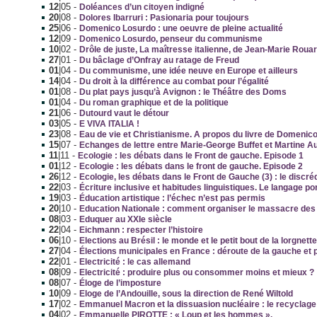
12
|05
-
Doléances d’un citoyen indigné
20
|08
-
Dolores Ibarruri : Pasionaria pour toujours
25
|06
-
Domenico Losurdo : une oeuvre de pleine actualité
12
|09
-
Domenico Losurdo, penseur du communisme
10
|02
-
Drôle de juste, La maîtresse italienne, de Jean-Marie Rouar
27
|01
-
Du bâclage d’Onfray au ratage de Freud
01
|04
-
Du communisme, une idée neuve en Europe et ailleurs
14
|04
-
Du droit à la différence au combat pour l’égalité
01
|08
-
Du plat pays jusqu’à Avignon : le Théâtre des Doms
01
|04
-
Du roman graphique et de la politique
21
|06
-
Dutourd vaut le détour
03
|05
-
E VIVA ITALIA !
23
|08
-
Eau de vie et Christianisme. A propos du livre de Domenico 
15
|07
-
Echanges de lettre entre Marie-George Buffet et Martine A
11
|11
-
Ecologie : les débats dans le Front de gauche. Episode 1
01
|12
-
Ecologie : les débats dans le front de gauche. Episode 2
26
|12
-
Ecologie, les débats dans le Front de Gauche (3) : le discréd
22
|03
-
Écriture inclusive et habitudes linguistiques. Le langage p
19
|03
-
Éducation artistique : l’échec n’est pas permis
20
|10
-
Education Nationale : comment organiser le massacre des é
08
|03
-
Eduquer au XXIe siècle
22
|04
-
Eichmann : respecter l’histoire
06
|10
-
Elections au Brésil : le monde et le petit bout de la lorgnette
27
|04
-
Élections municipales en France : déroute de la gauche et p
22
|01
-
Electricité : le cas allemand
08
|09
-
Electricité : produire plus ou consommer moins et mieux ?
08
|07
-
Éloge de l’imposture
10
|09
-
Eloge de l’Andouille, sous la direction de René Wiltold
17
|02
-
Emmanuel Macron et la dissuasion nucléaire : le recyclage 
04
|02
-
Emmanuelle PIROTTE : « Loup et les hommes ».