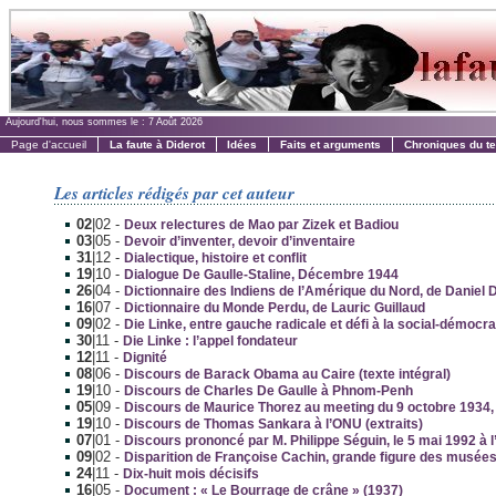
Aujourd'hui, nous sommes le :
7 Août 2026
Page d'accueil
La faute à Diderot
Idées
Faits et arguments
Chroniques du t
Les articles rédigés par cet auteur
02
|02
-
Deux relectures de Mao par Zizek et Badiou
03
|05
-
Devoir d’inventer, devoir d’inventaire
31
|12
-
Dialectique, histoire et conflit
19
|10
-
Dialogue De Gaulle-Staline, Décembre 1944
26
|04
-
Dictionnaire des Indiens de l’Amérique du Nord, de Daniel 
16
|07
-
Dictionnaire du Monde Perdu, de Lauric Guillaud
09
|02
-
Die Linke, entre gauche radicale et défi à la social-démocra
30
|11
-
Die Linke : l’appel fondateur
12
|11
-
Dignité
08
|06
-
Discours de Barack Obama au Caire (texte intégral)
19
|10
-
Discours de Charles De Gaulle à Phnom-Penh
05
|09
-
Discours de Maurice Thorez au meeting du 9 octobre 1934, 
19
|10
-
Discours de Thomas Sankara à l’ONU (extraits)
07
|01
-
Discours prononcé par M. Philippe Séguin, le 5 mai 1992 à 
09
|02
-
Disparition de Françoise Cachin, grande figure des musée
24
|11
-
Dix-huit mois décisifs
16
|05
-
Document : « Le Bourrage de crâne » (1937)