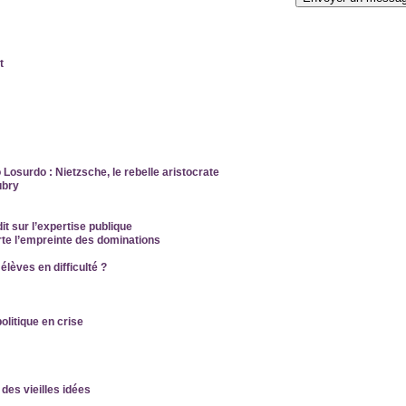
t
Losurdo : Nietzsche, le rebelle aristocrate
ubry
it sur l’expertise publique
orte l’empreinte des dominations
lèves en difficulté ?
olitique en crise
des vieilles idées