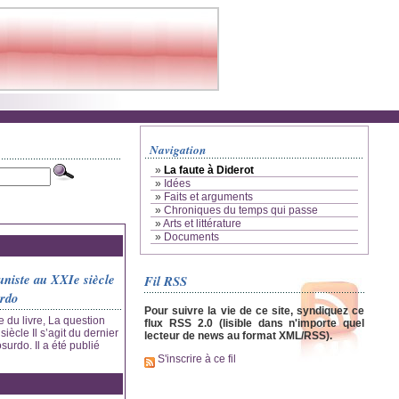
Navigation
»
La faute à Diderot
»
Idées
»
Faits et arguments
»
Chroniques du temps qui passe
»
Arts et littérature
»
Documents
niste au XXIe siècle
Fil RSS
rdo
Pour suivre la vie de ce site, syndiquez ce
re du livre, La question
flux RSS 2.0 (lisible dans n'importe quel
ècle Il s’agit du dernier
lecteur de news au format XML/RSS).
urdo. Il a été publié
S'inscrire à ce fil