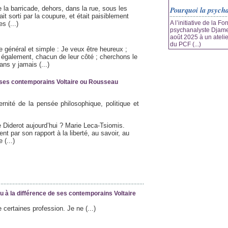
la barricade, dehors, dans la rue, sous les
Pourquoi la psych
it sorti par la coupure, et était paisiblement
A l’initiative de la F
s (...)
psychanalyste Djamel
août 2025 à un atelier
du PCF (...)
 général et simple : Je veux être heureux ;
également, chacun de leur côté ; cherchons le
ns y jamais (...)
e ses contemporains Voltaire ou Rousseau
ernité de la pensée philosophique, politique et
e Diderot aujourd’hui ? Marie Leca-Tsiomis.
 par son rapport à la liberté, au savoir, au
 (...)
u à la différence de ses contemporains Voltaire
e certaines profession. Je ne (...)