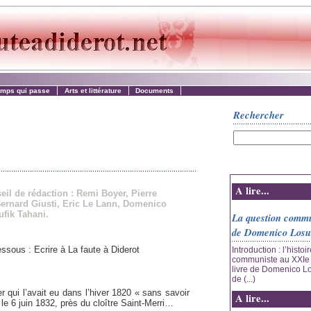
emps qui passe
Arts et littérature
Documents
Rechercher
A lire...
il de rédaction : Remi Boyer, Pierre
Bernard Giusti, Eric Le Lann, Domenico
ufik Tahani.
La question commu
de Domenico Losu
essous : Ecrire à La faute à Diderot
Introduction : l’histoi
communiste au XXIe si
livre de Domenico Los
de (...)
 qui l’avait eu dans l’hiver 1820 « sans savoir
A lire...
 le 6 juin 1832, près du cloître Saint-Merri…