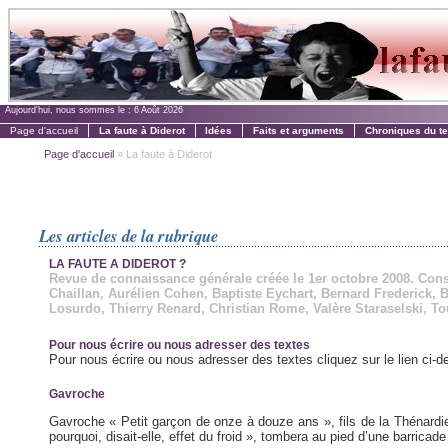
Aujourd'hui, nous sommes le :
6 Août 2026
Page d'accueil
La faute à Diderot
Idées
Faits et arguments
Chroniques du t
Page d'accueil
» La faute à Diderot
Les articles de la rubrique
LA FAUTE A DIDEROT ?
Revue de connaissance générale créée le 1er octobre 2008. Conse
Chaillan, Aurélien Cohen, Baptiste Eychart, Bernard Frederick, 
Losurdo, Thierry Renard, Christian Rome, Valère Staraselski, To
Pour nous écrire ou nous adresser des textes
Pour nous écrire ou nous adresser des textes cliquez sur le lien ci-d
Gavroche
Gavroche « Petit garçon de onze à douze ans », fils de la Thénardier
pourquoi, disait-elle, effet du froid », tombera au pied d’une barricade