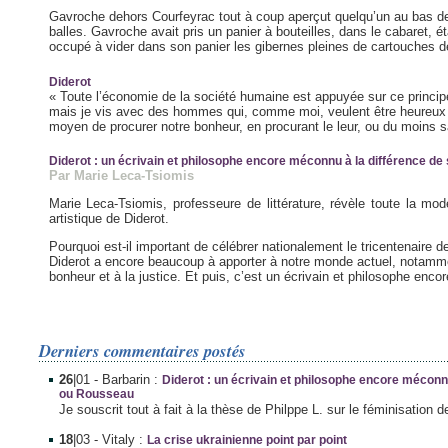
Gavroche dehors Courfeyrac tout à coup aperçut quelqu’un au bas de 
balles. Gavroche avait pris un panier à bouteilles, dans le cabaret, éta
occupé à vider dans son panier les gibernes pleines de cartouches de
Diderot
« Toute l’économie de la société humaine est appuyée sur ce principe
mais je vis avec des hommes qui, comme moi, veulent être heureux 
moyen de procurer notre bonheur, en procurant le leur, ou du moins sa
Diderot : un écrivain et philosophe encore méconnu à la différence d
Par Marie Leca-Tsiomis
Marie Leca-Tsiomis, professeure de littérature, révèle toute la mod
artistique de Diderot.
Pourquoi est-il important de célébrer nationalement le tricentenaire d
Diderot a encore beaucoup à apporter à notre monde actuel, notamment
bonheur et à la justice. Et puis, c’est un écrivain et philosophe encore
Derniers commentaires postés
26
|01
- Barbarin :
Diderot : un écrivain et philosophe encore méconn
ou Rousseau
Je souscrit tout à fait à la thèse de Philppe L. sur le féminisation d
18
|03
- Vitaly :
La crise ukrainienne point par point