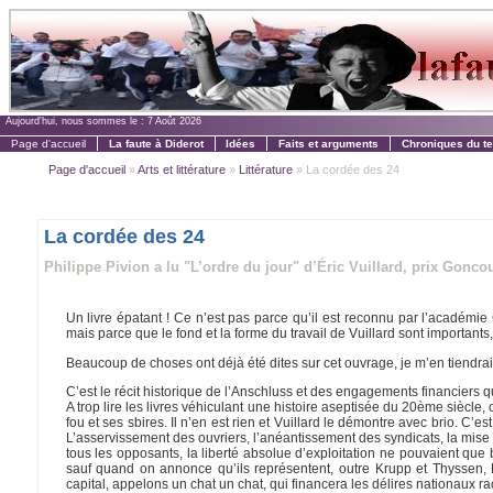
Aujourd'hui, nous sommes le :
7 Août 2026
Page d'accueil
La faute à Diderot
Idées
Faits et arguments
Chroniques du t
Page d'accueil
»
Arts et littérature
»
Littérature
» La cordée des 24
La cordée des 24
Philippe Pivion a lu "L’ordre du jour" d’Éric Vuillard, prix Goncou
Un livre épatant ! Ce n’est pas parce qu’il est reconnu par l’académie
mais parce que le fond et la forme du travail de Vuillard sont importants
Beaucoup de choses ont déjà été dites sur cet ouvrage, je m’en tiendr
C’est le récit historique de l’Anschluss et des engagements financiers qu
A trop lire les livres véhiculant une histoire aseptisée du 20ème siècle
fou et ses sbires. Il n’en est rien et Vuillard le démontre avec brio. C’es
L’asservissement des ouvriers, l’anéantissement des syndicats, la mise
tous les opposants, la liberté absolue d’exploitation ne pouvaient que
sauf quand on annonce qu’ils représentent, outre Krupp et Thyssen, 
capital, appelons un chat un chat, qui financera les délires nationaux ra