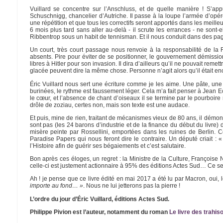
Vuillard se concentre sur l’Anschluss, et de quelle manière ! S’appu
Schuschnigg, chancelier d’Autriche. Il passe à la loupe l’armée d’op
une répétition et que tous les correctifs seront apportés dans les meill
6 mois plus tard sans aller au-delà - il scrute les errances - ne sont
Ribbentrop sous un habit de tennisman. Et il nous conduit dans des pages
Un court, très court passage nous renvoie à la responsabilité de l
absents. Pire pour éviter de se positionner, le gouvernement démissio
libres à Hitler pour son invasion. Il dira d’ailleurs qu’il ne pouvait remet
glacée peuvent dire la même chose. Personne n’agit alors qu’il était enc
Éric Vuillard nous sert une écriture comme je les aime. Une pâte, une 
burinées, le rythme est faussement léger. Cela m’a fait penser à Jean E
le cœur, et l’absence de chant d’oiseaux il se termine par le pourboire
drôle de zoziau, certes non, mais son texte est une audace.
Et puis, mine de rien, traitant de mécanismes vieux de 80 ans, il démon
sont pas (les 24 barons d’industrie et de la finance du début du livre
misère peinte par Rossellini, emportées dans les ruines de Berlin. 
Paradise Papers qui nous feront dire le contraire. Un député criait : «
l’Histoire afin de guérir ses bégaiements et c’est salutaire.
Bon après ces éloges, un regret : la Ministre de la Culture, Françoise 
celle-ci est justement actionnaire à 95% des éditions Actes Sud… Ce se
Ah ! je pense que ce livre édité en mai 2017 a été lu par Macron, oui, l
importe au fond… »
. Nous ne lui jetterons pas la pierre !
L’ordre du jour d’Éric Vuillard, éditions Actes Sud.
Philippe Pivion est l’auteur, notamment du roman
Le livre des trahis