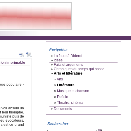
Navigation
»
La faute à Diderot
»
Idées
ion imprimable
»
Faits et arguments
»
Chroniques du temps qui passe
»
Arts et littérature
»
Arts
age populaire -
»
Littérature
»
Musique et chanson
»
Poésie
»
Théatre, cinéma
ouvoir absolu un
»
Documents
t leur triomphe.
mmuniste puis de
peu évocateurs,
Rechercher
 c’est ce grand