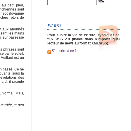
 au petit pied,
richiennes sont
 Tchécoslovaquie
ctère retors de
Fil RSS
est aux abonnés
ssant les mains
Pour suivre la vie de ce site, syndiquez ce
ans leur bassesse
flux RSS 2.0 (lisible dans n'importe quel
lecteur de news au format XML/RSS).
es phrases sont
S'inscrire à ce fil
 par le soleil,
 Vuillard est un
ain passé. Ce ne
quante, sous la
révélations des
lard, il raconte
é. Normal. Mais,
e cordée, et peu