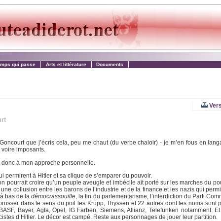
emps qui passe
Arts et littérature
Documents
Vers
rt
 Goncourt que j’écris cela, peu me chaut (du verbe chaloir) - je m’en fous en lang
, voire imposants.
ai donc à mon approche personnelle.
i permirent à Hitler et sa clique de s’emparer du pouvoir.
, on pourrait croire qu’un peuple aveugle et imbécile ait porté sur les marches du p
t une collusion entre les barons de l’industrie et de la finance et les nazis qui permi
 à bas de la
démocrassouille
, la fin du parlementarisme, l’interdiction du Parti Co
 brosser dans le sens du poil les Krupp, Thyssen et 22 autres dont les noms sont 
BASF, Bayer, Agfa, Opel, IG Farben, Siemens, Allianz, Telefunken notamment. Et
cistes d’Hitler. Le décor est campé. Reste aux personnages de jouer leur partition.