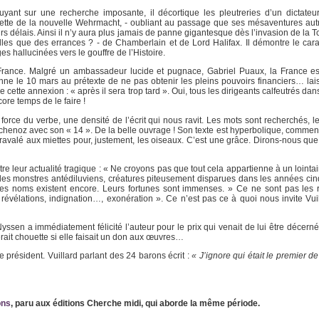
yant sur une recherche imposante, il décortique les pleutreries d’un dictateur
érette de la nouvelle Wehrmacht, - oubliant au passage que ses mésaventures aut
eurs délais. Ainsi il n’y aura plus jamais de panne gigantesque dès l’invasion de la
-elles que des errances ? - de Chamberlain et de Lord Halifax. Il démontre le cara
 hallucinées vers le gouffre de l’Histoire.
a France. Malgré un ambassadeur lucide et pugnace, Gabriel Puaux, la France 
nne le 10 mars au prétexte de ne pas obtenir les pleins pouvoirs financiers… lai
tre cette annexion : « après il sera trop tard ». Oui, tous les dirigeants calfeutrés d
ore temps de le faire !
force du verbe, une densité de l’écrit qui nous ravit. Les mots sont recherchés, l
chenoz avec son « 14 ». De la belle ouvrage ! Son texte est hyperbolique, commencé
 ravalé aux miettes pour, justement, les oiseaux. C’est une grâce. Dirons-nous que
tre leur actualité tragique : « Ne croyons pas que tout cela appartienne à un loint
) des monstres antédiluviens, créatures piteusement disparues dans les années cin
Ces noms existent encore. Leurs fortunes sont immenses. » Ce ne sont pas les 
 révélations, indignation…, exonération ». Ce n’est pas ce à quoi nous invite Vuil
Nyssen a immédiatement félicité l’auteur pour le prix qui venait de lui être décern
rait chouette si elle faisait un don aux œuvres…
e président. Vuillard parlant des 24 barons écrit :
« J’ignore qui était le premier d
ons
, paru aux éditions Cherche midi, qui aborde la même période.