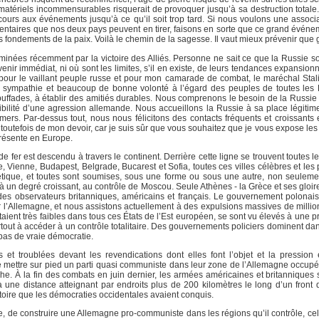
s matériels incommensurables risquerait de provoquer jusqu’à sa destruction totale
ours aux événements jusqu’à ce qu’il soit trop tard. Si nous voulons une associat
émentaires que nos deux pays peuvent en tirer, faisons en sorte que ce grand événe
es fondements de la paix. Voilà le chemin de la sagesse. Il vaut mieux prévenir que g
minées récemment par la victoire des Alliés. Personne ne sait ce que la Russie so
enir immédiat, ni où sont les limites, s’il en existe, de leurs tendances expansionn
pour le vaillant peuple russe et pour mon camarade de combat, le maréchal Stalin
e sympathie et beaucoup de bonne volonté à l’égard des peuples de toutes les 
uffades, à établir des amitiés durables. Nous comprenons le besoin de la Russie 
sibilité d’une agression allemande. Nous accueillons la Russie à sa place légitim
ers. Par-dessus tout, nous nous félicitons des contacts fréquents et croissants 
t toutefois de mon devoir, car je suis sûr que vous souhaitez que je vous expose les f
 présente en Europe.
de fer est descendu à travers le continent. Derrière cette ligne se trouvent toutes l
e, Vienne, Budapest, Belgrade, Bucarest et Sofia, toutes ces villes célèbres et les
étique, et toutes sont soumises, sous une forme ou sous une autre, non seulemen
à un degré croissant, au contrôle de Moscou. Seule Athènes - la Grèce et ses gloir
 des observateurs britanniques, américains et français. Le gouvernement polonai
r l’Allemagne, et nous assistons actuellement à des expulsions massives de milli
aient très faibles dans tous ces États de l’Est européen, se sont vu élevés à une 
tout à accéder à un contrôle totalitaire. Des gouvernements policiers dominent da
 pas de vraie démocratie.
et troublées devant les revendications dont elles font l’objet et la pression
 mettre sur pied un parti quasi communiste dans leur zone de l’Allemagne occup
. À la fin des combats en juin dernier, les armées américaines et britanniques s
 une distance atteignant par endroits plus de 200 kilomètres le long d’un front
ritoire que les démocraties occidentales avaient conquis.
e, de construire une Allemagne pro-communiste dans les régions qu’il contrôle, ce