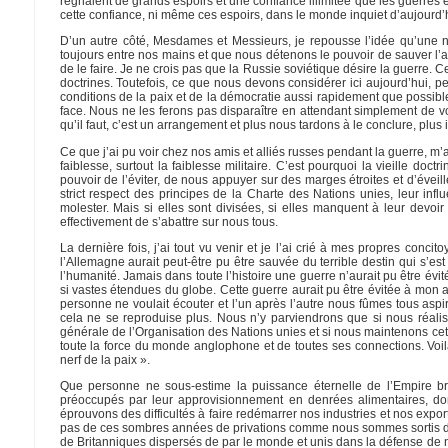
régnaient de grands espoirs et une confiance illimitée que les guerres ét
cette confiance, ni même ces espoirs, dans le monde inquiet d’aujourd’
D’un autre côté, Mesdames et Messieurs, je repousse l’idée qu’une no
toujours entre nos mains et que nous détenons le pouvoir de sauver l’ave
de le faire. Je ne crois pas que la Russie soviétique désire la guerre. Ce
doctrines. Toutefois, ce que nous devons considérer ici aujourd’hui, pe
conditions de la paix et de la démocratie aussi rapidement que possible
face. Nous ne les ferons pas disparaître en attendant simplement de v
qu’il faut, c’est un arrangement et plus nous tardons à le conclure, plus 
Ce que j’ai pu voir chez nos amis et alliés russes pendant la guerre, m’a 
faiblesse, surtout la faiblesse militaire. C’est pourquoi la vieille do
pouvoir de l’éviter, de nous appuyer sur des marges étroites et d’éveil
strict respect des principes de la Charte des Nations unies, leur i
molester. Mais si elles sont divisées, si elles manquent à leur devo
effectivement de s’abattre sur nous tous.
La dernière fois, j’ai tout vu venir et je l’ai crié à mes propres co
l’Allemagne aurait peut-être pu être sauvée du terrible destin qui s’es
l’humanité. Jamais dans toute l’histoire une guerre n’aurait pu être é
si vastes étendues du globe. Cette guerre aurait pu être évitée à mon a
personne ne voulait écouter et l’un après l’autre nous fûmes tous asp
cela ne se reproduise plus. Nous n’y parviendrons que si nous réalis
générale de l’Organisation des Nations unies et si nous maintenons c
toute la force du monde anglophone et de toutes ses connections. Voilà
nerf de la paix ».
Que personne ne sous-estime la puissance éternelle de l’Empire br
préoccupés par leur approvisionnement en denrées alimentaires, do
éprouvons des difficultés à faire redémarrer nos industries et nos expo
pas de ces sombres années de privations comme nous sommes sortis des
de Britanniques dispersés de par le monde et unis dans la défense de n