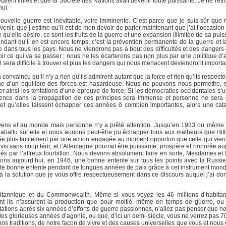
aient finies et que la Société des Nations allait devenir toute puissante. Je ne ret
hui.
uvelle guerre est inévitable, voire imminente. C’est parce que je suis sûr que n
nir, que j’estime qu’il est de mon devoir de parler maintenant que j’ai l’occasion 
 qu’elle désire, ce sont les fruits de la guerre et une expansion illimitée de sa pui
ndant qu’il en est encore temps, c’est la prévention permanente de la guerre et la
 dans tous les pays. Nous ne viendrons pas à bout des difficultés et des dangers e
oir ce qui va se passer ; nous ne les écarterons pas non plus par une politique d
il sera difficile à trouver et plus les dangers qui nous menacent deviendront importa
convaincu qu’il n’y a rien qu’ils admirent autant que la force et rien qu’ils respect
ctrine d’un équilibre des forces est hasardeuse. Nous ne pouvons nous permettre, s
ler ainsi les tentations d’une épreuve de force. Si les démocraties occidentales s’
nfluence dans la propagation de ces principes sera immense et personne ne sera
ir et qu’elles laissent échapper ces années ô combien importantes, alors une cat
ncitoyens et au monde mais personne n’y a prêté attention. Jusqu’en 1933 ou même
t abattu sur elle et nous aurions peut-être pu échapper tous aux malheurs que Hitl
vitée plus facilement par une action engagée au moment opportun que celle qui vien
vis sans coup férir, et l’Allemagne pourrait être puissante, prospère et honorée au
irés par l’affreux tourbillon. Nous devons absolument faire en sorte, Mesdames et
ons aujourd’hui, en 1946, une bonne entente sur tous les points avec la Russie 
ette bonne entente pendant de longues années de paix grâce à cet instrument mond
 la solution que je vous offre respectueusement dans ce discours auquel j’ai donn
itannique et du Commonwealth. Même si vous voyez les 46 millions d’habitant
nt ils n’assurent la production que pour moitié, même en temps de guerre, o
rtations après six années d’efforts de guerre passionnés, n’allez pas penser que n
 glorieuses années d’agonie, ou que, d’ici un demi-siècle, vous ne verrez pas 70
os traditions, de notre façon de vivre et des causes universelles que vous et nou