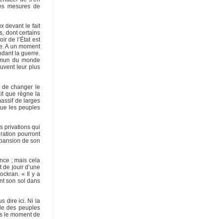
les mesures de
 devant le fait
, dont certains
ir de l’État est
que. A un moment
ndant la guerre.
commun du monde
uvent leur plus
ou de changer le
ait que règne la
massif de larges
 que les peuples
s privations qui
ération pourront
xpansion de son
nce ; mais cela
 de jouir d’une
ckran. « Il y a
ent son sol dans
 dire ici. Ni la
lle des peuples
as le moment de