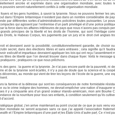
a réellement ancrée et exprimée dans une organisation mondiale, avec toutes 
s pouvoirs seront naturellement confiés à cette organisation mondiale.
oyers et les gens humbles, à savoir la tyrannie. Nous ne pouvons fermer les yeux
rtout dans l’Empire britannique n’existent pas dans un nombre considérable de pays
nde par différentes sortes d’administrations policières toutes puissantes. Le pouvo
s compactes qui agissent par l’entremise d’un parti privilégié et d’une police politi
r par la force dans les affaires intérieures de pays que nous n’avons pas conquis pe
grands principes de la liberté et les droits de l’homme, qui sont l’héritage 
 Droits, le Habeas Corpus, les jugements par un jury et le droit civil anglais tro
oit et devraient avoir la possibilité, constitutionnellement garantie, de choisir 
tin secret, dans des élections libres et sans entraves ; cela signifie qu’il faudr
oir exécutif et impartiaux devraient appliquer les lois qui ont reçu l’assentiment 
les titres de liberté que l’on devrait trouver dans chaque foyer. Voilà le message
 pratiquons ; pratiquons ce que nous prêchons.
des gens : la guerre et la tyrannie. Je n’ai pas encore parlé de la pauvreté, ni de
rre et de la tyrannie sont écartés, il n’y a pas de doute que la science et la coop
 décennies, au monde qui vient de tirer les leçons de l’école de la guerre, une e
ésent.
ns la famine et la détresse qui sont les conséquences de notre formidable résista
ine ou le crime indigne des hommes, ne devrait empêcher une nation d’inaugurer et
ses il y a cinquante ans d’un grand orateur irlando-américain, mon ami Bourke Co
ondance de la nourriture pour tous ses enfants, à condition seulement qu’ils cultiv
t d’accord.
tégique global, j’en arrive maintenant au point crucial de ce que je suis venu vous
ation mondiale ne seront acquises sans ce que j’ai appelé l’association fraterne
lth et l’Empire britanniques d’une part et les États-Unis d’autre part. Ce n’est p