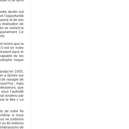
rouve ni ne sens
otre destin est
et l’opportunité
ssance et de ses
 réalisation de
n se voilant la
’apaisement. Ce
nts.
ent moins que la
’il est en notre
unissent dans le
 capable de les
astrophe risque
 jusqu’en 1935,
er a lâchés sur
t de ravager de
jourd’hui ; mais
 Messieurs, que
sous l’autorité
ial soutenu par
é le titre « Le
s de notre île
u même si nous
ous ne sortirons
 ou 80 millions
s embrassons de