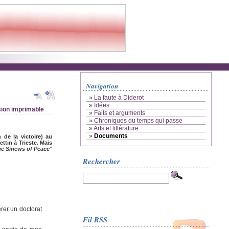
Navigation
»
La faute à Diderot
»
Idées
ion imprimable
»
Faits et arguments
»
Chroniques du temps qui passe
»
Arts et littérature
»
Documents
 de la victoire) au
ttin à Trieste. Mais
e Sinews of Peace"
Rechercher
érer un doctorat
Fil RSS