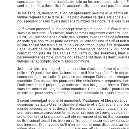
conçus par des hommes frappés de folie ou les envies agressives d’Ét
sont confrontés à des difficultés auxquelles ils ne peuvent pas faire face
Je me tiens ici, devant vous, en cet après-midi paisible et je frémis e
famine régnera sur la terre. Nul ne peut évaluer ce qui a été appelé 
nous préservions les foyers des gens humbles des horreurs et des mis
Après avoir proclamé leur « concept stratégique global » et évalué les 
savoir la méthode. Là encore, nous sommes largement d’accord. Une o
L’ONU, qui succède à la Société des Nations, avec l’adhésion détermina
en sorte que son travail porte des fruits, qu’elle soit une réalité et non
qu’elle soit un vrai temple de la paix où pourront un jour être suspen
Babel. Avant de nous défaire de nos armements nationaux, qui consti
construit non pas sur des sables mouvants ou des bourbiers, mais sur 
persévérons ensemble, comme nous l’avons fait dans les deux Guerres m
finirons par accomplir notre mission commune.
Je tiens à faire, à cet égard, une proposition d’action précise et concr
police. L’Organisation des Nations unies doit être équipée dès le dépa
commencer tout de suite. Je propose que chaque Puissance et chaque Ét
mondiale. Ces escadrilles pourraient être entraînées et préparées dans 
l’uniforme de leur propre pays mais avec des insignes différents. Elles
sous les ordres de l’organisation mondiale. Cette initiative pourrait
qu’elle soit prise après la Première Guerre mondiale et je suis fermemen
Il serait cependant erroné et imprudent, Mesdames et Messieurs, de
désormais les États-Unis, la Grande-Bretagne et le Canada, à une orga
monde toujours agité et désuni. Personne, dans aucun pays, n’a vu
premières nécessaires pour la mettre en pratique se trouvent aujourd’h
profondément si la situation avait été renversée et qu’un État commun
qu’ils inspirent aurait très bien pu suffire pour imposer des systèmes 
des hommes. Dieu a voulu qu’il n’en soit rien et nous disposons au moin
même alors, si nous ne ménageons pas nos efforts, notre supériorité d