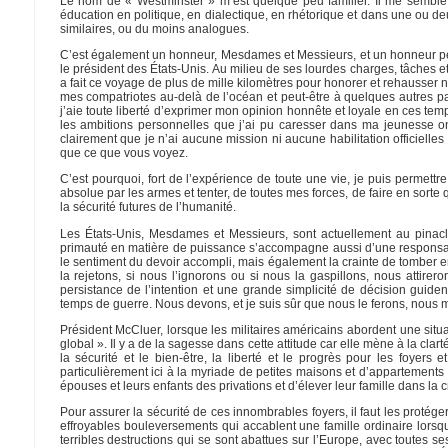
Le nom de « Westminster » m’est quelque peu familier. Il me semble l
éducation en politique, en dialectique, en rhétorique et dans une ou deu
similaires, ou du moins analogues.
C’est également un honneur, Mesdames et Messieurs, et un honneur peu
le président des États-Unis. Au milieu de ses lourdes charges, tâches et
a fait ce voyage de plus de mille kilomètres pour honorer et rehausser n
mes compatriotes au-delà de l’océan et peut-être à quelques autres pay
j’aie toute liberté d’exprimer mon opinion honnête et loyale en ces tem
les ambitions personnelles que j’ai pu caresser dans ma jeunesse ont
clairement que je n’ai aucune mission ni aucune habilitation officielles
que ce que vous voyez.
C’est pourquoi, fort de l’expérience de toute une vie, je puis permett
absolue par les armes et tenter, de toutes mes forces, de faire en sorte q
la sécurité futures de l’humanité.
Les États-Unis, Mesdames et Messieurs, sont actuellement au pinac
primauté en matière de puissance s’accompagne aussi d’une responsabi
le sentiment du devoir accompli, mais également la crainte de tomber e
la rejetons, si nous l’ignorons ou si nous la gaspillons, nous attirero
persistance de l’intention et une grande simplicité de décision guid
temps de guerre. Nous devons, et je suis sûr que nous le ferons, nous m
Président McCluer, lorsque les militaires américains abordent une situa
global ». Il y a de la sagesse dans cette attitude car elle mène à la cla
la sécurité et le bien-être, la liberté et le progrès pour les foyer
particulièrement ici à la myriade de petites maisons et d’appartements où
épouses et leurs enfants des privations et d’élever leur famille dans la
Pour assurer la sécurité de ces innombrables foyers, il faut les protég
effroyables bouleversements qui accablent une famille ordinaire lorsque
terribles destructions qui se sont abattues sur l’Europe, avec toutes s