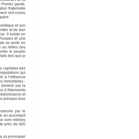
. Prenez garde,
ion fraternelle
ment soit connu
uérir.
viétique et son
istes et de leur
e. Il existe en
Russies et une
de se sentir en
e au milieu des
entre le peuple
aits tels que je
es capitales des
 populations qui
t à l’influence
es immortelles -
s dominé par la
ons d’Allemands
prédominance et
ns presque tous
 exercée par le
ée en accordant
e sont retirées
 de près de 600
la va provoquer