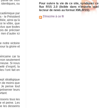
e partie de mon
Pour suivre la vie de ce site, syndiquez ce
s identiques, ou
flux RSS 2.0 (lisible dans n'importe quel
lecteur de news au format XML/RSS).
 académique par
S'inscrire à ce fil
s - le Président
liée, ainsi qu’à
i le vôtre, que
 plus que toutes
ois de préciser
rien d’autre ici
 notre victoire
our la gloire et
ricaine car la
r non seulement
ineuse. Si nous
té d’esprit, la
s l’ont fait en
cept stratégique
ien de moins que
. Je pense tout
 préserver leurs
rtant.
aissons tous les
le et peine. Les
que les desseins