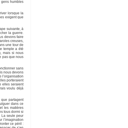
es gens humbles
iver lorsque la
mes exigent que
tape suivante, à
cher la guerre.
us devons faire
paroles creuses,
ans une tour de
re temple a été
g, mais si nous
te pas que nous
fonctionner sans
ais nous devons
 l’organisation
lles porteraient
e elles seraient
rais voulu déjà
, que partagent
vulguer dans ce
t les matières
s tous dormi si
. La seule peur
ur l’imagination
nter ce péril :
menacer de s’en