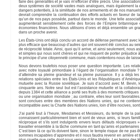
faire des généralités et je vais m’efforcer d’être précis. Une associat
deux systèmes de société vastes mais analogues, mais également la co
dangers potentiels, à la similitude de nos armements et de nos manuels 
devrait comprendre la continuation des efforts actuels en faveur de la
qu’un de nos pays possède, partout dans le monde. Une telle associatio
augmenterait sensiblement celle des forces de l’Empire britannique
économies financières. Nous utilisons d’ores et déjà ensemble un gra
dans un proche avenir.
Les États-Unis ont déjà conclu un accord de défense permanent avec l
plus efficace que beaucoup d’autres qui ont souvent été conclus au sein
de réciprocité totale. Ainsi, quoi qu’il arrive, et ainsi seulement, nou
et simples qui nous sont chères et qui ne risquent de porter préjudice 
le principe d’une citoyenneté commune, mais contentons-nous de laisser
Nous devons toutefois nous poser une question importante. Les relati
avec notre loyauté primordiale à l’égard de l’organisation mondiale ?
d’atteindre sa pleine grandeur et sa pleine puissance. Il y a déjà les
relations spéciales entre les États-Unis et les Républiques d’Amériq
mutuelle avec la Russie soviétique. Je suis d’accord avec M. Bevin, le 
cinquante ans. Notre seul but est l’assistance mutuelle et la collabor
depuis 1384 et cette alliance a porté ses fruits à des moments critique
ou une organisation mondiale ; au contraire, elles leur sont favorabl
sont conclues entre des membres des Nations unies, qui ne contienn
incompatible avec la Charte des Nations unies, loin d’être nocives, sont
J’ai parlé tout à l’heure, Mesdames et Messieurs, du temple de la paix
connaissent particulièrement bien et sont de vieux amis, si leurs famill
réciproque et s’ils sont indulgents envers leurs défauts réciproques » 
travailler ensemble à la tâche commune en tant qu’amis et partenaires 
C’est bien là ce qu’ils doivent faire, sinon le temple risque de ne pas ê
sommes incapables d’apprendre et il nous faudra revenir en arrière et t
plus cruelle que celle dont nous venons d’être libérés. Les temps des té