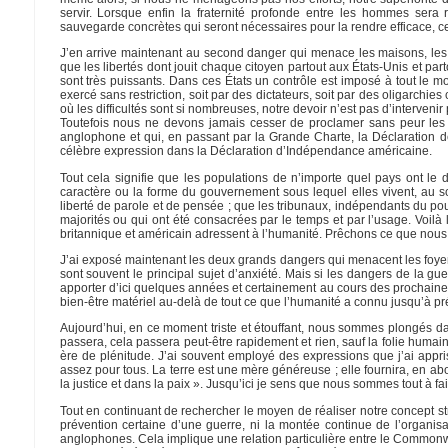
servir. Lorsque enfin la fraternité profonde entre les hommes ser
sauvegarde concrètes qui seront nécessaires pour la rendre efficace, ce
J’en arrive maintenant au second danger qui menace les maisons, les f
que les libertés dont jouit chaque citoyen partout aux États-Unis et pa
sont très puissants. Dans ces États un contrôle est imposé à tout le mo
exercé sans restriction, soit par des dictateurs, soit par des oligarchie
où les difficultés sont si nombreuses, notre devoir n’est pas d’interveni
Toutefois nous ne devons jamais cesser de proclamer sans peur les 
anglophone et qui, en passant par la Grande Charte, la Déclaration des
célèbre expression dans la Déclaration d’Indépendance américaine.
Tout cela signifie que les populations de n’importe quel pays ont le dr
caractère ou la forme du gouvernement sous lequel elles vivent, au scru
liberté de parole et de pensée ; que les tribunaux, indépendants du pouv
majorités ou qui ont été consacrées par le temps et par l’usage. Voilà 
britannique et américain adressent à l’humanité. Prêchons ce que nous
J’ai exposé maintenant les deux grands dangers qui menacent les foyers 
sont souvent le principal sujet d’anxiété. Mais si les dangers de la gue
apporter d’ici quelques années et certainement au cours des prochaines
bien-être matériel au-delà de tout ce que l’humanité a connu jusqu’à pr
Aujourd’hui, en ce moment triste et étouffant, nous sommes plongés da
passera, cela passera peut-être rapidement et rien, sauf la folie huma
ère de plénitude. J’ai souvent employé des expressions que j’ai appri
assez pour tous. La terre est une mère généreuse ; elle fournira, en ab
la justice et dans la paix ». Jusqu’ici je sens que nous sommes tout à fai
Tout en continuant de rechercher le moyen de réaliser notre concept stra
prévention certaine d’une guerre, ni la montée continue de l’organis
anglophones. Cela implique une relation particulière entre le Commonwea