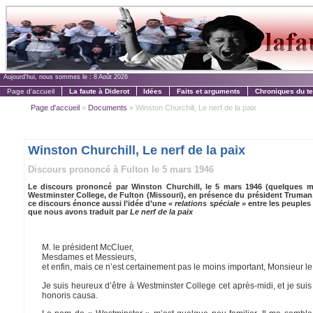
Aujourd'hui, nous sommes le :
8 Août 2026
Page d'accueil
La faute à Diderot
Idées
Faits et arguments
Chroniques du t
Page d'accueil
»
Documents
» Winston Churchill, Le nerf de la paix
Winston Churchill, Le nerf de la paix
Discours prononcé à Fulton le 5 mars 1946
Le discours prononcé par Winston Churchill, le 5 mars 1946 (quelques mois
Westminster College, de Fulton (Missouri), en présence du président Truman,
ce discours énonce aussi l’idée d’une
« relations spéciale »
entre les peuples
que nous avons traduit par
Le nerf de la paix
M. le président McCluer,
Mesdames et Messieurs,
et enfin, mais ce n’est certainement pas le moins important, Monsieur l
Je suis heureux d’être à Westminster College cet après-midi, et je suis 
honoris causa.