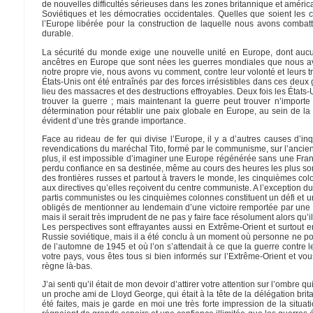
de nouvelles difficultés sérieuses dans les zones britannique et amér
Soviétiques et les démocraties occidentales. Quelles que soient les co
l’Europe libérée pour la construction de laquelle nous avons combatt
durable.
La sécurité du monde exige une nouvelle unité en Europe, dont aucune
ancêtres en Europe que sont nées les guerres mondiales que nous av
notre propre vie, nous avons vu comment, contre leur volonté et leurs t
États-Unis ont été entraînés par des forces irrésistibles dans ces deu
lieu des massacres et des destructions effroyables. Deux fois les États-
trouver la guerre ; mais maintenant la guerre peut trouver n’importe
détermination pour rétablir une paix globale en Europe, au sein de la 
évident d’une très grande importance.
Face au rideau de fer qui divise l’Europe, il y a d’autres causes d’in
revendications du maréchal Tito, formé par le communisme, sur l’ancien te
plus, il est impossible d’imaginer une Europe régénérée sans une Franc
perdu confiance en sa destinée, même au cours des heures les plus so
des frontières russes et partout à travers le monde, les cinquièmes col
aux directives qu’elles reçoivent du centre communiste. A l’exception
partis communistes ou les cinquièmes colonnes constituent un défi et u
obligés de mentionner au lendemain d’une victoire remportée par une si
mais il serait très imprudent de ne pas y faire face résolument alors qu’
Les perspectives sont effrayantes aussi en Extrême-Orient et surtout 
Russie soviétique, mais il a été conclu à un moment où personne ne pouv
de l’automne de 1945 et où l’on s’attendait à ce que la guerre contre
votre pays, vous êtes tous si bien informés sur l’Extrême-Orient et vo
règne là-bas.
J’ai senti qu’il était de mon devoir d’attirer votre attention sur l’ombre 
un proche ami de Lloyd George, qui était à la tête de la délégation bri
été faites, mais je garde en moi une très forte impression de la situ