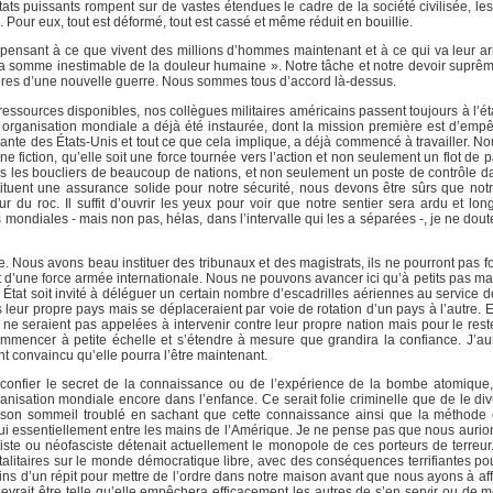
ats puissants rompent sur de vastes étendues le cadre de la société civilisée, l
. Pour eux, tout est déformé, tout est cassé et même réduit en bouillie.
n pensant à ce que vivent des millions d’hommes maintenant et à ce qui va leur arr
« la somme inestimable de la douleur humaine ». Notre tâche et notre devoir suprê
ères d’une nouvelle guerre. Nous sommes tous d’accord là-dessus.
ressources disponibles, nos collègues militaires américains passent toujours à l’é
rganisation mondiale a déjà été instaurée, dont la mission première est d’empê
nte des États-Unis et tout ce que cela implique, a déjà commencé à travailler. No
 une fiction, qu’elle soit une force tournée vers l’action et non seulement un flot de 
dus les boucliers de beaucoup de nations, et non seulement un poste de contrôle d
tuent une assurance solide pour notre sécurité, nous devons être sûrs que not
du roc. Il suffit d’ouvrir les yeux pour voir que notre sentier sera ardu et lon
ondiales - mais non pas, hélas, dans l’intervalle qui les a séparées -, je ne dou
ète. Nous avons beau instituer des tribunaux et des magistrats, ils ne pourront pas 
rt d’une force armée internationale. Nous ne pouvons avancer ici qu’à petits pas m
at soit invité à déléguer un certain nombre d’escadrilles aériennes au service de
leur propre pays mais se déplaceraient par voie de rotation d’un pays à l’autre. E
 ne seraient pas appelées à intervenir contre leur propre nation mais pour le rest
 commencer à petite échelle et s’étendre à mesure que grandira la confiance. J’au
t convaincu qu’elle pourra l’être maintenant.
 confier le secret de la connaissance ou de l’expérience de la bombe atomique
nisation mondiale encore dans l’enfance. Ce serait folie criminelle que de le di
 son sommeil troublé en sachant que cette connaissance ainsi que la méthode e
ui essentiellement entre les mains de l’Amérique. Je ne pense pas que nous aurion
iste ou néofasciste détenait actuellement le monopole de ces porteurs de terreur
totalitaires sur le monde démocratique libre, avec des conséquences terrifiantes po
s d’un répit pour mettre de l’ordre dans notre maison avant que nous ayons à affro
evrait être telle qu’elle empêchera efficacement les autres de s’en servir ou de 