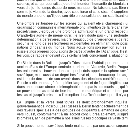
science, et ce qui pourrait aujourd’hui inonder l’humanité de bienfait
vous dis-je ! le temps risque de nous manquer. Ne laissons pas libre c
comme je viens de la décrire, avec cette force et cette sécurité suppl
du monde entier et qu’il joue son rôle en consolidant et en stabilisant l
Une ombre est tombée sur les scènes qui avaient été si clairement illu
organisation communiste internationale ont l’intention de faire dans l’av
prosélytisme. J’éprouve une profonde admiration et un grand respect 
Grande-Bretagne - de même qu’ici, je n’en doute pas - une profond
détermination à persévérer, malgré beaucoup de divergences et de reb
sécurité le long de ses frontières occidentales en éliminant toute pos
nations dirigeantes du monde. Nous accueillons son pavillon sur les m
russe et nos propres populations de part et d’autre de l’Atlantique. Il es
les vois, de rappeler devant vous certains faits concernant la situation
De Stettin dans la Baltique jusqu’à Trieste dans l’Adriatique, un rideau 
anciens États de l’Europe centrale et orientale. Varsovie, Berlin, Pragu
les entourent se trouvent dans ce que je dois appeler la sphère sovi
soviétique, mais aussi à un degré très élevé et, dans beaucoup de cas, 
est libre de décider de son avenir dans des élections contrôlées par
Russie a été encouragé à empiéter largement et de façon illégitime su
dans une mesure atroce et inimaginable. Les partis communistes, qui ét
un pouvoir bien au-delà de leur importance numérique et cherchent par
les cas et, jusqu’à présent, à l’exception de la Tchécoslovaquie, il n’y a
La Turquie et la Perse sont toutes les deux profondément inquiètes 
gouvernement de Moscou. Les Russes à Berlin tentent actuellement de
des faveurs spéciales à des groupes de dirigeants allemands de gauche
vers l’ouest, conformément à un accord conclu préalablement, jusqu’à
kilomètres, afin de permettre à nos alliés russes d’occuper ce vaste ter
Si le gouvernement soviétique tente maintenant, par une action séparé