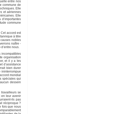
uelle entre nos
tude commune de
techniques. Elle
es et aériennes
éricaines. Elle
à d’importantes
icitude commune
 Cet accord est
tannique à titre
es causes nobles
verrons naître -
 d’entre nous.
s incompatibles
te organisation
, et il y a les
et d’assistance
rait bien durer
e ininterrompue
n accord mondial
s spéciales qui
t aucun dessein
travailleurs se
t en leur avenir
rraient-ils pas
il réciproque ?
le fois que nous
ncomparablement
ntillantes de la