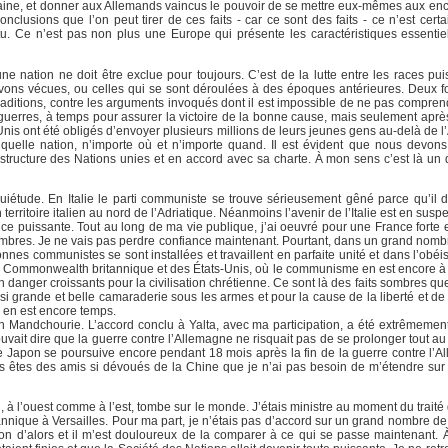
icaine, et donner aux Allemands vaincus le pouvoir de se mettre eux-mêmes aux enc
nclusions que l’on peut tirer de ces faits - car ce sont des faits - ce n’est cert
u. Ce n’est pas non plus une Europe qui présente les caractéristiques essentie
 nation ne doit être exclue pour toujours. C’est de la lutte entre les races pu
ons vécues, ou celles qui se sont déroulées à des époques antérieures. Deux f
raditions, contre les arguments invoqués dont il est impossible de ne pas comprend
x guerres, à temps pour assurer la victoire de la bonne cause, mais seulement aprè
Unis ont été obligés d’envoyer plusieurs millions de leurs jeunes gens au-delà de l
 quelle nation, n’importe où et n’importe quand. Il est évident que nous devons 
structure des Nations unies et en accord avec sa charte. À mon sens c’est là un d
quiétude. En Italie le parti communiste se trouve sérieusement gêné parce qu’il do
rritoire italien au nord de l’Adriatique. Néanmoins l’avenir de l’Italie est en susp
e puissante. Tout au long de ma vie publique, j’ai oeuvré pour une France forte et
mbres. Je ne vais pas perdre confiance maintenant. Pourtant, dans un grand nombr
onnes communistes se sont installées et travaillent en parfaite unité et dans l’ob
 du Commonwealth britannique et des États-Unis, où le communisme en est encore à 
n danger croissants pour la civilisation chrétienne. Ce sont là des faits sombres 
 grande et belle camaraderie sous les armes et pour la cause de la liberté et de 
il en est encore temps.
en Mandchourie. L’accord conclu à Yalta, avec ma participation, a été extrêmement
ait dire que la guerre contre l’Allemagne ne risquait pas de se prolonger tout au 
 le Japon se poursuive encore pendant 18 mois après la fin de la guerre contre l’
us êtes des amis si dévoués de la Chine que je n’ai pas besoin de m’étendre sur l
qui, à l’ouest comme à l’est, tombe sur le monde. J’étais ministre au moment du traité 
tannique à Versailles. Pour ma part, je n’étais pas d’accord sur un grand nombre d
ation d’alors et il m’est douloureux de la comparer à ce qui se passe maintenant.