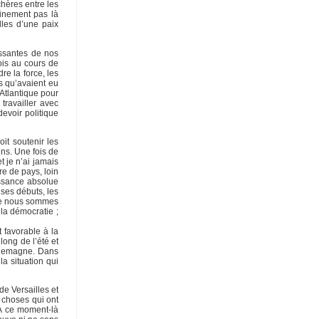
hères entre les
ainement pas là
lles d’une paix
issantes de nos
ois au cours de
re la force, les
s qu’avaient eu
’Atlantique pour
travailler avec
evoir politique
it soutenir les
ens. Une fois de
 je n’ai jamais
e de pays, loin
éissance absolue
ses débuts, les
que nous sommes
la démocratie ;
 favorable à la
long de l’été et
Allemagne. Dans
a situation qui
de Versailles et
e choses qui ont
 À ce moment-là