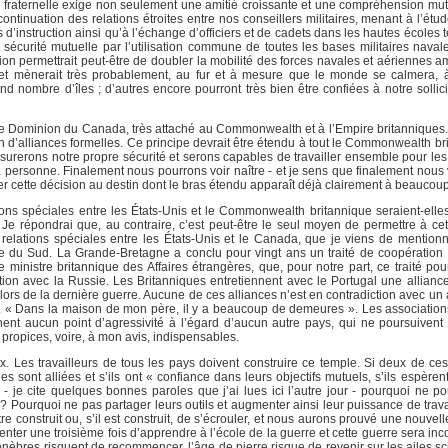
ion fraternelle exige non seulement une amitié croissante et une compréhension mut
ntinuation des relations étroites entre nos conseillers militaires, menant à l’é
d’instruction ainsi qu’à l’échange d’officiers et de cadets dans les hautes écoles 
 sécurité mutuelle par l’utilisation commune de toutes les bases militaires naval
n permettrait peut-être de doubler la mobilité des forces navales et aériennes am
 et mènerait très probablement, au fur et à mesure que le monde se calmera, 
nd nombre d’îles ; d’autres encore pourront très bien être confiées à notre soll
e Dominion du Canada, très attaché au Commonwealth et à l’Empire britanniques.
 d’alliances formelles. Ce principe devrait être étendu à tout le Commonwealth bri
s assurerons notre propre sécurité et serons capables de travailler ensemble pour l
à personne. Finalement nous pourrons voir naître - et je sens que finalement nous 
 cette décision au destin dont le bras étendu apparaît déjà clairement à beaucoup
ons spéciales entre les États-Unis et le Commonwealth britannique seraient-elle
 Je répondrai que, au contraire, c’est peut-être le seul moyen de permettre à cet
 relations spéciales entre les États-Unis et le Canada, que je viens de mentionner
ue du Sud. La Grande-Bretagne a conclu pour vingt ans un traité de coopération 
ministre britannique des Affaires étrangères, que, pour notre part, ce traité pour
ation avec la Russie. Les Britanniques entretiennent avec le Portugal une allianc
s lors de la dernière guerre. Aucune de ces alliances n’est en contradiction avec u
es. « Dans la maison de mon père, il y a beaucoup de demeures ». Les association
ent aucun point d’agressivité à l’égard d’aucun autre pays, qui ne poursuiven
 propices, voire, à mon avis, indispensables.
. Les travailleurs de tous les pays doivent construire ce temple. Si deux de ces 
es sont alliées et s’ils ont « confiance dans leurs objectifs mutuels, s’ils espèren
- je cite quelques bonnes paroles que j’ai lues ici l’autre jour - pourquoi ne pou
? Pourquoi ne pas partager leurs outils et augmenter ainsi leur puissance de trava
tre construit ou, s’il est construit, de s’écrouler, et nous aurons prouvé une nouvel
enter une troisième fois d’apprendre à l’école de la guerre et cette guerre sera i
nèbres risquent de recommencer, l’âge de pierre risque de revenir sur les ailes sci