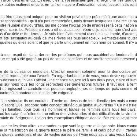
’avoir déjà entendu. En effet, c’est à Westminster que j’ai reçu une très grand
x autres matières encore. En fait, en matière d’éducation, ce sont deux institution
t-être quasiment unique, pour un visiteur privé d’être présenté à une audience
 responsabilités - qu’il n’a pas recherchées, mais devant lesquelles il ne recule pa
otre réunion d’aujourd’hui, qui me donne l’occasion de m’adresser à cette nation al
s encore. Le Président vous a dit que c’est son voeu et je suis sûr que c’est auss
ps d’anxiété et de déroute. Je vais bien évidemment user de cette liberté, d’autant
 été satisfaites au-delà de mes rêves les plus audacieux. Permettez-moi toutef
 quelles qu’elles soient et que je parle uniquement en mon nom personnel. Il n’y a 
re à mon esprit de s’attarder sur les problèmes qui nous accablent au lendemain de
ue ce qui a été gagné au prix de tant de sacrifices et de souffrances soit préservé p
le de la puissance mondiale. C’est un moment solennel pour la démocratie amé
lité redoutable pour l’avenir. En regardant autour de vous, vous devez éprouve
n-dessous du niveau atteint. Une chance s’ouvre ici à nos deux pays, claire et lum
ns sur nous tous les longs reproches des générations futures. Il faut que la ferme
ent et régissent la conduite des peuples anglophones en temps de paix comme elle
ontrer à la hauteur de cette lourde exigence.
tion sérieuse, ils ont coutume d’écrire au-dessus de leur directive les mots « con
rté d’esprit. Quel est donc notre concept stratégique global aujourd’hui ? Ce n’est r
s et les familles, pour tous les hommes et toutes les femmes dans tous les pays
 les salariés s’efforcent au milieu des vicissitudes et des difficultés de la vie de
 crainte du Seigneur ou selon des conceptions éthiques dont le rôle est souvent impo
er contre les deux affreux maraudeurs que sont la guerre et la tyrannie. Nous conn
 la malédiction de la guerre frappe le père de famille et ceux pour qui il travail
es gloires anéanties, et sur de vastes parties de l’Asie nous saute aux yeux. Lors