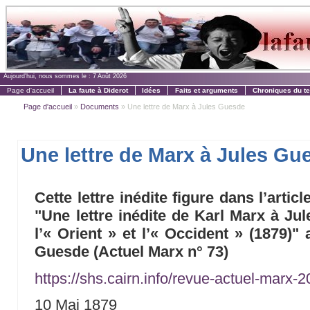
Aujourd'hui, nous sommes le :
7 Août 2026
Page d'accueil
La faute à Diderot
Idées
Faits et arguments
Chroniques du t
Page d'accueil
»
Documents
» Une lettre de Marx à Jules Guesde
Une lettre de Marx à Jules Gu
Cette lettre inédite figure dans l’art
"Une lettre inédite de Karl Marx à Ju
l’« Orient » et l’« Occident » (1879)"
Guesde (Actuel Marx n° 73)
https://shs.cairn.info/revue-actuel-marx
10 Mai 1879