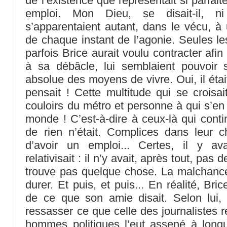
de l’existence que représentait si parfa
emploi. Mon Dieu, se disait-il, n
s’apparentaient autant, dans le vécu, à
de chaque instant de l’agonie. Seules le
parfois Brice aurait voulu contracter af
à sa débâcle, lui semblaient pouvoir 
absolue des moyens de vivre. Oui, il étai
pensait ! Cette multitude qui se croisait
couloirs du métro et personne à qui s’en 
monde ! C’est-à-dire à ceux-là qui conti
de rien n’était. Complices dans leur 
d’avoir un emploi... Certes, il y a
relativisait : il n’y avait, après tout, pas d
trouve pas quelque chose. La malchance 
durer. Et puis, et puis... En réalité, Bri
de ce que son amie disait. Selon lui,
ressasser ce que celle des journalistes r
hommes politiques l’eut assené à long