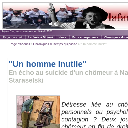
Aujourd'hui, nous sommes le :
9 Août 2026
Page d'accueil
La faute à Diderot
Idées
Faits et arguments
Chroniques du t
Page d'accueil
»
Chroniques du temps qui passe
» "Un homme inutile"
"Un homme inutile"
En écho au suicide d’un chômeur à Nan
Staraselski
Détresse liée au ch
personnels ou psycho
contagion ? Deux jo
chômeur en fin de droit