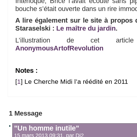
Interloqué, Brice l’avait écouté sans p
bouche s’était ouverte dans un rire immodé
A lire également sur le site à propos 
Staraselski :
Le maître du jardin
.
L’illustration de cet arti
AnonymousArtofRevolution
Notes :
[
1
]
Le Cherche Midi l’a réédité en 2011
1 Message
"Un homme inutile"
15 mars 2013 09:31, par
Di2