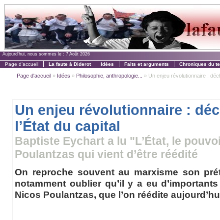
Aujourd'hui, nous sommes le :
7 Août 2026
Page d'accueil
La faute à Diderot
Idées
Faits et arguments
Chroniques du t
Page d'accueil
»
Idées
»
Philosophie, anthropologie...
» Un enjeu révolutionnaire : déchif
Un enjeu révolutionnaire : déc
l’État du capital
Baptiste Eychart a lu "L’État, le pouvo
Poulantzas qui vient d’être réédité
On reproche souvent au marxisme son pré
notamment oublier qu’il y a eu d’importants
Nicos Poulantzas, que l’on réédite aujourd’hui,