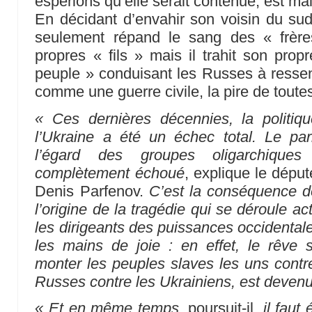
espérions qu’elle serait contenue, est m
En décidant d’envahir son voisin du sud
seulement répand le sang des « frère
propres « fils » mais il trahit son pro
peuple » conduisant les Russes à ressenti
comme une guerre civile, la pire de toute
« Ces dernières décennies, la politiq
l’Ukraine a été un échec total. Le par
l’égard des groupes oligarchiq
complètement échoué
, explique le dép
Denis Parfenov.
C’est la conséquence d
l’origine de la tragédie qui se déroule a
les dirigeants des puissances occidentale
les mains de joie : en effet, le rêve 
monter les peuples slaves les uns contre
Russes contre les Ukrainiens, est devenu 
« Et en même temps
, poursuit-il,
il fau