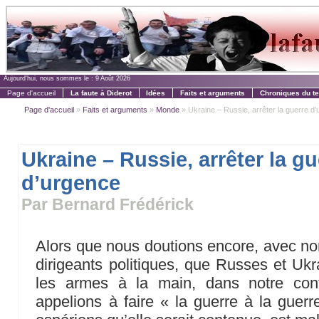
Aujourd'hui, nous sommes le :
9 Août 2026
Page d'accueil
La faute à Diderot
Idées
Faits et arguments
Chroniques du t
Page d'accueil
»
Faits et arguments
»
Monde
» Ukraine – Russie, arrêter la guerre d
Ukraine – Russie, arrêter la gu
d’urgence
Par Bernard Frédérick
Alors que nous doutions encore, avec no
dirigeants politiques, que Russes et Ukra
les armes à la main, dans notre cont
appelions à faire « la guerre à la guerr