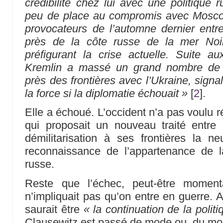
crédibilité chez lui avec une politique r
peu de place au compromis avec Moscou.
provocateurs de l’automne dernier entr
près de la côte russe de la mer Noi
préfigurant la crise actuelle. Suite 
Kremlin a massé un grand nombre de 
près des frontières avec l’Ukraine, signalan
la force si la diplomatie échouait »
[
2
]
.
Elle a échoué. L’occident n’a pas voulu 
qui proposait un nouveau traité entr
démilitarisation à ses frontières la neu
reconnaissance de l’appartenance de 
russe.
Reste que l’échec, peut-être moment
n’impliquait pas qu’on entre en guerre. 
saurait être
« la continuation de la poli
Clausewitz est passé de mode ou, du moins,