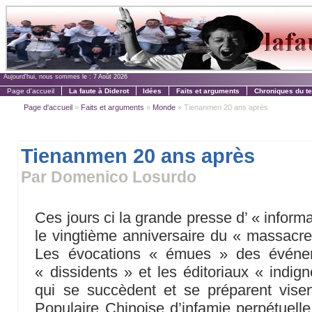
Aujourd'hui, nous sommes le :
7 Août 2026
Page d'accueil
La faute à Diderot
Idées
Faits et arguments
Chroniques du t
Page d'accueil
»
Faits et arguments
»
Monde
» Tienanmen 20 ans après
Tienanmen 20 ans après
Par Domenico Losurdo
Ces jours ci la grande presse d’ « inform
le vingtième anniversaire du « massacr
Les évocations « émues » des événem
« dissidents » et les éditoriaux « indign
qui se succèdent et se préparent visen
Populaire Chinoise d’infamie perpétuel