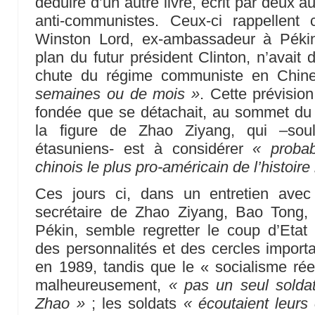
déduire d’un autre livre, écrit par deux 
anti-communistes. Ceux-ci rappellent
Winston Lord, ex-ambassadeur à Pékin
plan du futur président Clinton, n’avait
chute du régime communiste en Chin
semaines ou de mois »
. Cette prévision
fondée que se détachait, au sommet du 
la figure de Zhao Ziyang, qui –soul
étasuniens- est à considérer
« proba
chinois le plus pro-américain de l’histoire
Ces jours ci, dans un entretien ave
secrétaire de Zhao Ziyang, Bao Tong, a
Pékin, semble regretter le coup d’Etat
des personnalités et des cercles impor
en 1989, tandis que le « socialisme ré
malheureusement,
« pas un seul soldat
Zhao »
; les soldats
« écoutaient leurs o