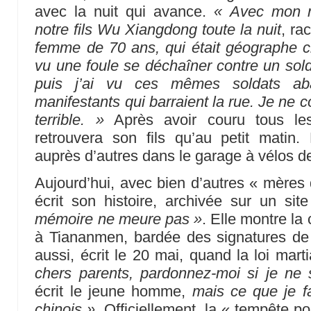
avec la nuit qui avance.
« Avec mon m
notre fils Wu Xiangdong toute la nuit
, ra
femme de 70 ans, qui était géographe c
vu une foule se déchaîner contre un sold
puis j’ai vu ces mêmes soldats ab
manifestants qui barraient la rue. Je ne c
terrible. »
Après avoir couru tous les
retrouvera son fils qu’au petit matin.
auprès d’autres dans le garage à vélos de l
Aujourd’hui, avec bien d’autres « mère
écrit son histoire, archivée sur un si
mémoire ne meure pas »
. Elle montre la 
à Tiananmen, bardée des signatures de
aussi, écrit le 20 mai, quand la loi mart
chers parents, pardonnez-moi si je ne 
écrit le jeune homme,
mais ce que je 
chinois »
. Officiellement, la « tempête po