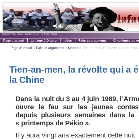
Aujourd'hui, nous sommes le :
9 Août 2026
Page d'accueil
La faute à Diderot
Idées
Faits et arguments
Chroniques du t
Page d'accueil
»
Faits et arguments
»
Monde
» Tien-an-men, la révolte qui a ébranlé 
Tien-an-men, la révolte qui a 
la Chine
Dans la nuit du 3 au 4 juin 1989, l’Arm
ouvre le feu sur les jeunes contest
depuis plusieurs semaines dans la c
« printemps de Pékin ».
Il y aura vingt ans exactement cette nuit