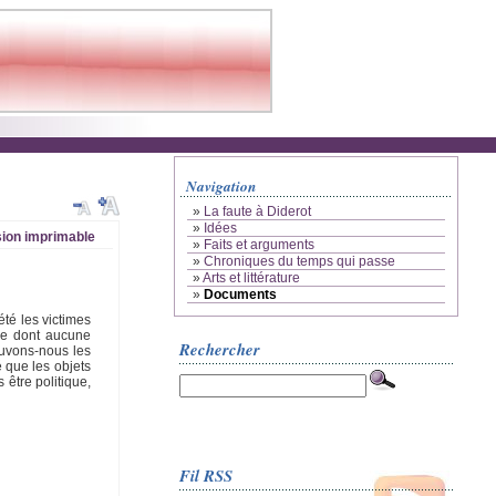
Navigation
»
La faute à Diderot
»
Idées
ion imprimable
»
Faits et arguments
»
Chroniques du temps qui passe
»
Arts et littérature
»
Documents
été les victimes
mme dont aucune
Rechercher
ouvons-nous les
é que les objets
 être politique,
Fil RSS