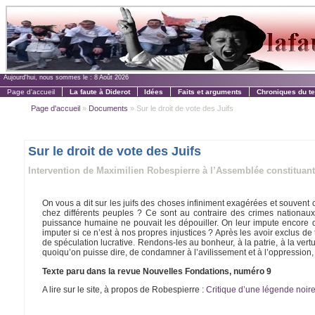
Aujourd'hui, nous sommes le :
8 Août 2026
Page d'accueil
La faute à Diderot
Idées
Faits et arguments
Chroniques du t
Page d'accueil
»
Documents
» Sur le droit de vote des Juifs
Sur le droit de vote des Juifs
Intervention de Maximilien Robespierre à l’Assemblée constituan
On vous a dit sur les juifs des choses infiniment exagérées et souvent c
chez différents peuples ? Ce sont au contraire des crimes nationau
puissance humaine ne pouvait les dépouiller. On leur impute encore de
imputer si ce n’est à nos propres injustices ? Après les avoir exclus d
de spéculation lucrative. Rendons-les au bonheur, à la patrie, à la vert
quoiqu’on puisse dire, de condamner à l’avilissement et à l’oppression
Texte paru dans la revue Nouvelles Fondations, numéro 9
A lire sur le site, à propos de Robespierre :
Critique d’une légende noire,