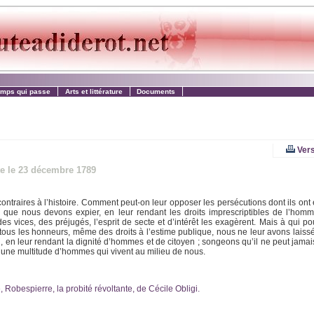
emps qui passe
Arts et littérature
Documents
Vers
te le 23 décembre 1789
ontraires à l’histoire. Comment peut-on leur opposer les persécutions dont ils ont 
x que nous devons expier, en leur rendant les droits imprescriptibles de l’ho
s vices, des préjugés, l’esprit de secte et d’intérêt les exagèrent. Mais à qui p
e tous les honneurs, même des droits à l’estime publique, nous ne leur avons laiss
u, en leur rendant la dignité d’hommes et de citoyen ; songeons qu’il ne peut jamais
, une multitude d’hommes qui vivent au milieu de nous.
 Robespierre, la probité révoltante, de Cécile Obligi.