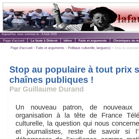
Aujourd'hui, nous sommes le :
6 Août 2026
Page d'accueil
La faute à Diderot
Idées
Faits et arguments
Chroniques du t
Page d'accueil
»
Faits et arguments
»
Politique culturelle, langue(s)
» Stop au populaire
Stop au populaire à tout prix s
chaînes publiques !
Par Guillaume Durand
Un nouveau patron, de nouveaux di
organisation à la tête de France Tél
culturelle, la question qui nous concern
et journalistes, reste de savoir si 