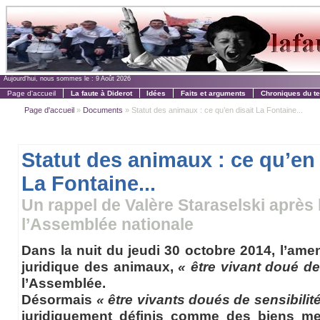
Aujourd'hui, nous sommes le :
9 Août 2026
Page d'accueil
La faute à Diderot
Idées
Faits et arguments
Chroniques du t
Page d'accueil
»
Documents
» Statut des animaux : ce qu’en disait La Fontaine...
Statut des animaux : ce qu’en 
La Fontaine...
Un rappel de Valère Staraselski après 
l’Assemblée nationale
Dans la nuit du jeudi 30 octobre 2014, l’am
juridique des animaux,
« être vivant doué de
l’Assemblée.
Désormais
« être vivants doués de sensibilit
juridiquement définis comme des biens meu