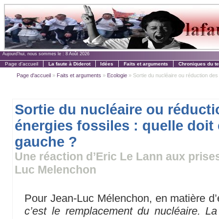
Aujourd'hui, nous sommes le :
8 Août 2026
Page d'accueil
La faute à Diderot
Idées
Faits et arguments
Chroniques du t
Page d'accueil
»
Faits et arguments
»
Ecologie
» Sortie du nucléaire ou réduction des é
Sortie du nucléaire ou réduct
énergies fossiles : quelle doit ê
gauche ?
Une réaction d’Eric Le Lann aux prise
Luc Melenchon
Pour Jean-Luc Mélenchon, en matière d’
c’est le remplacement du nucléaire. La s