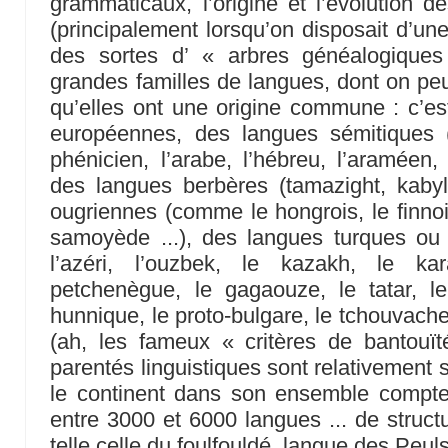
grammaticaux, l’origine et l’évolution d
(principalement lorsqu’on disposait d’un
des sortes d’ « arbres généalogiques
grandes familles de langues, dont on peu
qu’elles ont une origine commune : c’es
européennes, des langues sémitiques 
phénicien, l’arabe, l’hébreu, l’araméen, 
des langues berbères (tamazight, kabyle
ougriennes (comme le hongrois, le finnois
samoyède ...), des langues turques ou 
l’azéri, l’ouzbek, le kazakh, le kar
petchenègue, le gagaouze, le tatar, le
hunnique, le proto-bulgare, le tchouvache
(ah, les fameux « critères de bantouït
parentés linguistiques sont relativement 
le continent dans son ensemble compte,
entre 3000 et 6000 langues ... de struct
telle celle du foulfouldé, langue des Peuls .