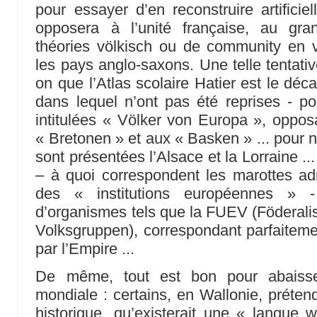
pour essayer d’en reconstruire artificie
opposera à l’unité française, au gra
théories völkisch ou de community en
les pays anglo-saxons. Une telle tentative
on que l’Atlas scolaire Hatier est le déc
dans lequel n’ont pas été reprises - p
intitulées « Völker von Europa », oppo
« Bretonen » et aux « Basken » ... pour n
sont présentées l’Alsace et la Lorraine ...
– à quoi correspondent les marottes adm
des « institutions européennes » - 
d’organismes tels que la FUEV (Föderali
Volksgruppen), correspondant parfaitemen
par l’Empire ...
De même, tout est bon pour abaisser
mondiale : certains, en Wallonie, préten
historique, qu’existerait une « langue