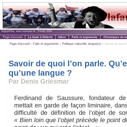
Aujourd'hui, nous sommes le :
8 Août 2026
Page d'accueil
La faute à Diderot
Idées
Faits et arguments
Chroniques du t
Page d'accueil
»
Faits et arguments
»
Politique culturelle, langue(s)
» Savoir de quoi l’
Savoir de quoi l’on parle. Qu’
qu’une langue ?
Par Denis Griesmar
Ferdinand de Saussure, fondateur de 
mettait en garde de façon liminaire, dan
difficulté de définition de l’objet de 
« Bien loin que l’objet précède le point de