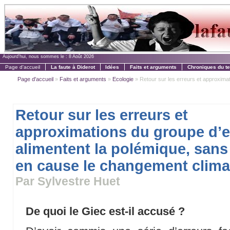
Aujourd'hui, nous sommes le :
8 Août 2026
Page d'accueil
La faute à Diderot
Idées
Faits et arguments
Chroniques du t
Page d'accueil
»
Faits et arguments
»
Ecologie
» Retour sur les erreurs et approximat
Retour sur les erreurs et
approximations du groupe d’e
alimentent la polémique, sans
en cause le changement clima
Par Sylvestre Huet
De quoi le Giec est-il accusé ?