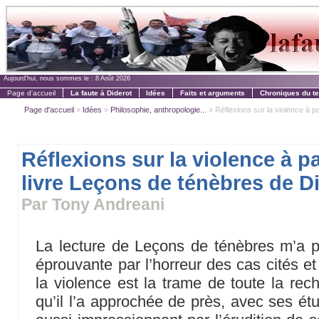
Aujourd'hui, nous sommes le :
8 Août 2026
Page d'accueil
La faute à Diderot
Idées
Faits et arguments
Chroniques du t
Page d'accueil
»
Idées
»
Philosophie, anthropologie...
» Réflexions sur la violence à par
Réflexions sur la violence à pa
livre Leçons de ténèbres de D
Par Tony Andreani
La lecture de Leçons de ténèbres m’a pa
éprouvante par l’horreur des cas cités et
la violence est la trame de toute la rec
qu’il l’a approchée de près, avec ses étu