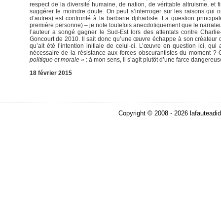
respect de la diversité humaine, de nation, de véritable altruisme, et 
suggérer le moindre doute. On peut s’interroger sur les raisons qui
d’autres) est confronté à la barbarie djihadiste. La question principal
première personne) – je note toutefois anecdotiquement que le narrateur
l’auteur a songé gagner le Sud-Est lors des attentats contre Charlie
Goncourt de 2010. Il sait donc qu’une œuvre échappe à son créateur dè
qu’ait été l’intention initiale de celui-ci. L’œuvre en question ici, 
nécessaire de la résistance aux forces obscurantistes du moment ? O
politique et morale »
: à mon sens, il s’agit plutôt d’une farce dangereus
18 février 2015
Copyright © 2008 - 2026 lafauteadid