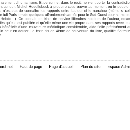
finalement d’humanisme. Et personne, dans le récit, ne vient porter la contradicti
 ont conduit Michel Houellebeck à produire cette œuvre au moment où le peuple 
e n’est pas de connaître les rapports entre l’auteur et le narrateur (même si celu
 fuit Paris lors de quelques affrontements armés pour le Sud-Ouest pour se mettre 
-Hebdo…). On connait les états de service littéraires notoires de l’auteur, not
s qu’elle est publiée et qu’elle mène une vie propre dans ses rapports avec les 
qui a bénéficié d’une couverture médiatique considérable, aide-t’elle précisément 
n peut en douter. Le texte sis en 4ème de couverture du livre, qualifie
Soumis
e.
erot.net
Haut de page
Page d'accueil
Plan du site
Espace Admin