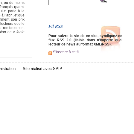
on, ou du moins
français (parmi
i-ci parle à la
à l’abri, et que
amment son prix
lecteurs quelle
Fil RSS
au renforcement
sion
de
« fable
Pour suivre la vie de ce site, syndiquez ce
flux RSS 2.0 (lisible dans n'importe quel
lecteur de news au format XML/RSS).
S'inscrire à ce fil
istration
Site réalisé avec
SPIP