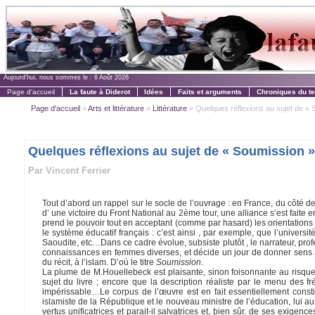
Aujourd'hui, nous sommes le :
6 Août 2026
Page d'accueil
La faute à Diderot
Idées
Faits et arguments
Chroniques du t
Page d'accueil
»
Arts et littérature
»
Littérature
» Quelques réflexions au sujet de « S
Quelques réflexions au sujet de « Soumission 
Par Vincent Ferrier
Tout d’abord un rappel sur le socle de l’ouvrage : en France, du côté d
d’ une victoire du Front National au 2ème tour, une alliance s’est faite e
prend le pouvoir tout en acceptant (comme par hasard) les orientations so
le système éducatif français : c’est ainsi , par exemple, que l’univers
Saoudite, etc…Dans ce cadre évolue, subsiste plutôt , le narrateur, prof
connaissances en femmes diverses, et décide un jour de donner sens à sa
du récit, à l’islam. D’où le titre
Soumission
.
La plume de M.Houellebeck est plaisante, sinon foisonnante au risque 
sujet du livre ; encore que la description réaliste par le menu des f
impérissable…Le corpus de l’œuvre est en fait essentiellement consti
islamiste de la République et le nouveau ministre de l’éducation, lui au
vertus unificatrices et parait-il salvatrices et, bien sûr, de ses exig