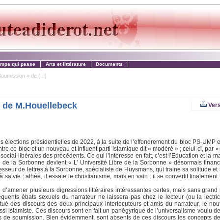
emps qui passe
Arts et littérature
Documents
oumission » de (...)
» de M.Houellebeck
Vers
es élections présidentielles de 2022, à la suite de l’effondrement du bloc PS-UMP 
ntre ce bloc et un nouveau et influent parti islamique dit « modéré » ; celui-ci, par 
cial-libérales des précédents. Ce qui l’intéresse en fait, c’est l’Education et la m
ité de la Sorbonne devient « L’ Université Libre de la Sorbonne » désormais financ
esseur de lettres à la Sorbonne, spécialiste de Huysmans, qui traine sa solitude et
 vie : athée, il essaie le christianisme, mais en vain ; il se convertit finalement
d’amener plusieurs digressions littéraires intéressantes certes, mais sans grand 
réquents ébats sexuels du narrateur ne laissera pas chez le lecteur (ou la lectri
tué des discours des deux principaux interlocuteurs et amis du narrateur, le no
ssi islamiste. Ces discours sont en fait un panégyrique de l’universalisme voulu de
ences de soumission. Bien évidemment, sont absents de ces discours les concepts de