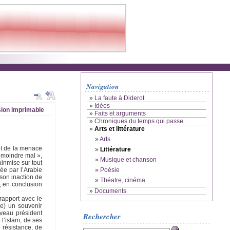
Navigation
»
La faute à Diderot
»
Idées
ion imprimable
»
Faits et arguments
»
Chroniques du temps qui passe
»
Arts et littérature
»
Arts
et de la menace
»
Littérature
« moindre mal »,
»
Musique et chanson
ainmise sur tout
»
Poésie
ée par l’Arabie
 son inaction de
»
Théatre, cinéma
 , en conclusion
»
Documents
rapport avec le
ce) un souvenir
uveau président
Rechercher
 l’islam, de ses
 résistance, de