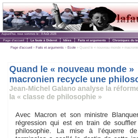
Aujourd'hui, nous sommes le :
8 Août 2026
Page d'accueil
La faute à Diderot
Idées
Faits et arguments
Chroniques du t
Page d'accueil
»
Faits et arguments
»
Ecole
» Quand le « nouveau monde » macronien 
Quand le « nouveau monde »
macronien recycle une philos
Jean-Michel Galano analyse la réform
la « classe de philosophie »
Avec Macron et son ministre Blanquer
régression qui est en train de souffle
philosophie. La mise à l’équerre de