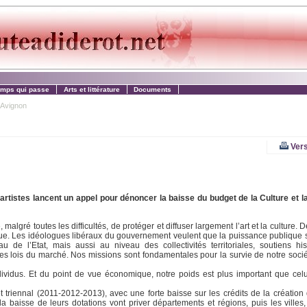
emps qui passe
Arts et littérature
Documents
’Avignon
Vers
rtistes lancent un appel pour dénoncer la baisse du budget de la Culture et l
gré toutes les difficultés, de protéger et diffuser largement l’art et la culture. 
ique. Les idéologues libéraux du gouvernement veulent que la puissance publique s
 de l’Etat, mais aussi au niveau des collectivités territoriales, soutiens hi
ules lois du marché. Nos missions sont fondamentales pour la survie de notre socié
ndividus. Et du point de vue économique, notre poids est plus important que celui
 triennal (2011-2012-2013), avec une forte baisse sur les crédits de la création 
 la baisse de leurs dotations vont priver départements et régions, puis les villes