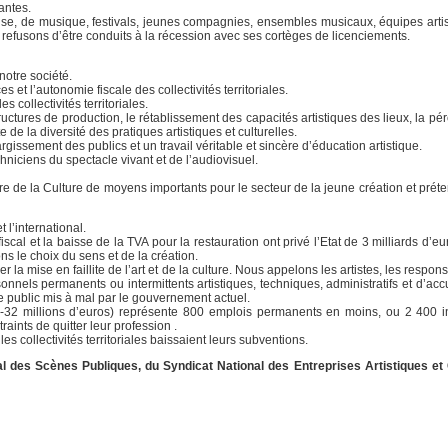
antes.
danse, de musique, festivals, jeunes compagnies, ensembles musicaux, équipes artis
refusons d’être conduits à la récession avec ses cortèges de licenciements.
 notre société.
 et l’autonomie fiscale des collectivités territoriales.
 collectivités territoriales.
ures de production, le rétablissement des capacités artistiques des lieux, la pére
e la diversité des pratiques artistiques et culturelles.
argissement des publics et un travail véritable et sincère d’éducation artistique.
niciens du spectacle vivant et de l’audiovisuel.
tère de la Culture de moyens importants pour le secteur de la jeune création et prét
 l’international.
al et la baisse de la TVA pour la restauration ont privé l’Etat de 3 milliards d’eu
ons le choix du sens et de la création.
 la mise en faillite de l’art et de la culture. Nous appelons les artistes, les respons
nnels permanents ou intermittents artistiques, techniques, administratifs et d’acc
ce public mis à mal par le gouvernement actuel.
-32 millions d’euros) représente 800 emplois permanents en moins, ou 2 400 in
aints de quitter leur profession .
es collectivités territoriales baissaient leurs subventions.
 des Scènes Publiques, du Syndicat National des Entreprises Artistiques et C