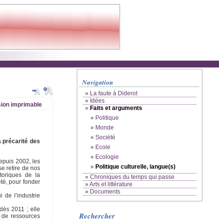
Navigation
»
La faute à Diderot
»
Idées
ion imprimable
»
Faits et arguments
»
Politique
»
Monde
»
Société
a précarité des
»
Ecole
»
Ecologie
Depuis 2002, les
»
Politique culturelle, langue(s)
e retire de nos
storiques de la
»
Chroniques du temps qui passe
té, pour fonder
»
Arts et littérature
»
Documents
 de l’industrie
dès 2011 ; elle
Rechercher
, de ressources