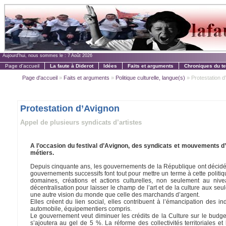
Aujourd'hui, nous sommes le :
7 Août 2026
Page d'accueil
La faute à Diderot
Idées
Faits et arguments
Chroniques du t
Page d'accueil
»
Faits et arguments
»
Politique culturelle, langue(s)
» Protestation d
Protestation d’Avignon
Appel de plusieurs syndicats d’artistes
A l’occasion du festival d’Avignon, des syndicats et mouvements d’a
métiers.
Depuis cinquante ans, les gouvernements de la République ont décidé, mal
gouvernements successifs font tout pour mettre un terme à cette polit
domaines, créations et actions culturelles, non seulement au niveau
décentralisation pour laisser le champ de l’art et de la culture aux se
une autre vision du monde que celle des marchands d’argent.
Elles créent du lien social, elles contribuent à l’émancipation des i
automobile, équipementiers compris.
Le gouvernement veut diminuer les crédits de la Culture sur le budget
s’ajoutera au gel de 5 %. La réforme des collectivités territoriales et