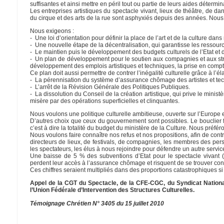
suffisantes et ainsi mettre en péril tout ou partie de leurs aides détermin
Les entreprises artistiques du spectacle vivant, lieux de théâtre, de 
du cirque et des arts de la rue sont asphyxiés depuis des années. Nous 
Nous exigeons :
- Une loi d’orientation pour définir la place de l’art et de la culture dans
- Une nouvelle étape de la décentralisation, qui garantisse les ressources
- Le maintien puis le développement des budgets culturels de l’Etat et des
- Un plan de développement pour le soutien aux compagnies et aux struct
développement des emplois artistiques et techniques, la prise en compte d
Ce plan doit aussi permettre de contrer l’inégalité culturelle grâce à l’él
- La pérennisation du système d’assurance chômage des artistes et tech
- L’arrêt de la Révision Générale des Politiques Publiques.
- La dissolution du Conseil de la création artistique, qui prive le minis
misère par des opérations superficielles et clinquantes.
Nous voulons une politique culturelle ambitieuse, ouverte sur l’Europe et
D’autres choix que ceux du gouvernement sont possibles. Le bouclier fisc
c’est à dire la totalité du budget du ministère de la Culture. Nous préfér
Nous voulons faire connaître nos refus et nos propositions, afin de contrer
directeurs de lieux, de festivals, de compagnies, les membres des perso
les spectateurs, les élus à nous rejoindre pour défendre un autre servi
Une baisse de 5 % des subventions d’Etat pour le spectacle vivant (
perdent leur accès à l’assurance chômage et risquent de se trouver contr
Ces chiffres seraient multipliés dans des proportions catastrophiques si l
Appel de la CGT du Spectacle, de la CFE-CGC, du Syndicat National
l’Union Fédérale d’Intervention des Structures Culturelles.
Témoignage Chrétien N° 3405 du 15 juillet 2010