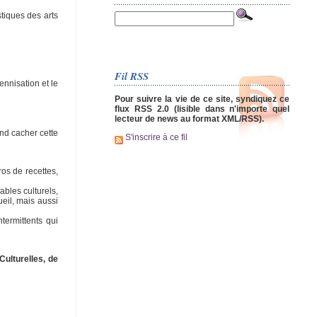
tiques des arts
Fil RSS
nnisation et le
Pour suivre la vie de ce site, syndiquez ce
flux RSS 2.0 (lisible dans n'importe quel
lecteur de news au format XML/RSS).
end cacher cette
S'inscrire à ce fil
ros de recettes,
ables culturels,
ueil, mais aussi
termittents qui
ulturelles, de