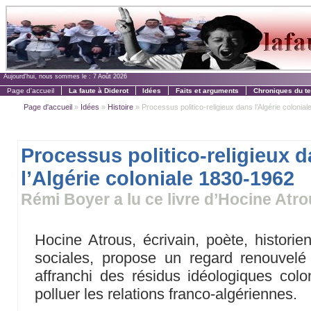
Aujourd'hui, nous sommes le :
7 Août 2026
Page d'accueil
La faute à Diderot
Idées
Faits et arguments
Chroniques du t
Page d'accueil
»
Idées
»
Histoire
» Processus politico-religieux dans l’Algérie coloniale 
Processus politico-religieux 
l’Algérie coloniale 1830-1962
Rémi Boyer a lu ce livre d’Hocine Atr
Hocine Atrous, écrivain, poète, historie
sociales, propose un regard renouvelé su
affranchi des résidus idéologiques colon
polluer les relations franco-algériennes.