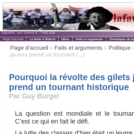
Aujourd'hui, nous sommes le :
7 Août 2026
Page d'accueil
La faute à Diderot
Idées
Faits et arguments
Chroniques du t
Page d'accueil
»
Faits et arguments
»
Politique
»
jaunes prend un tournant (...)
Pourquoi la révolte des gilets
prend un tournant historique
Par Guy Burgel
La question est mondiale et le tournan
C’est ce qui en fait le défi.
La lutte des classes d’hier était un leurre,